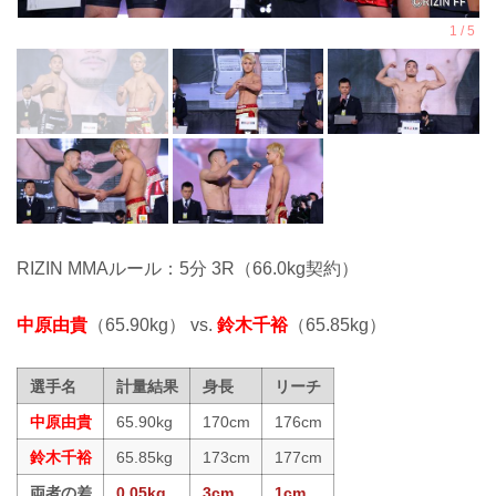
RIZIN MMAルール：5分 3R（66.0kg契約）
中原由貴
（65.90kg） vs.
鈴木千裕
（65.85kg）
選手名
計量結果
身長
リーチ
中原由貴
65.90kg
170cm
176cm
鈴木千裕
65.85kg
173cm
177cm
両者の差
0.05kg
3cm
1cm