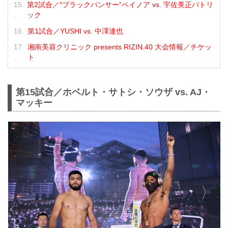
第2試合／“ブラックパンサー”ベイノア vs. 宇佐美正パトリ
ック
第1試合／YUSHI vs. 中澤達也
湘南美容クリニック presents RIZIN.40 大会情報／チケッ
ト
第15試合／ホベルト・サトシ・ソウザ vs. AJ・
マッキー