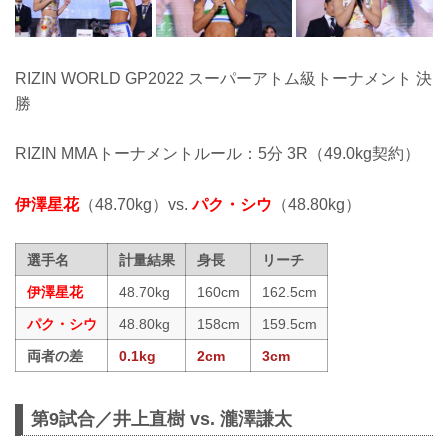
RIZIN WORLD GP2022 スーパーアトム級トーナメント 決
勝
RIZIN MMAトーナメントルール：5分 3R（49.0kg契約）
伊澤星花
（48.70kg）vs.
パク・シウ
（48.80kg）
選手名
計量結果
身長
リーチ
伊澤星花
48.70kg
160cm
162.5cm
パク・シウ
48.80kg
158cm
159.5cm
両者の差
0.1kg
2cm
3cm
第9試合／井上直樹 vs. 瀧澤謙太