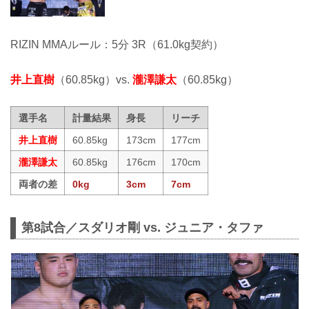
RIZIN MMAルール：5分 3R（61.0kg契約）
井上直樹
（60.85kg）vs.
瀧澤謙太
（60.85kg）
選手名
計量結果
身長
リーチ
井上直樹
60.85kg
173cm
177cm
瀧澤謙太
60.85kg
176cm
170cm
両者の差
0kg
3cm
7cm
第8試合／スダリオ剛 vs. ジュニア・タファ