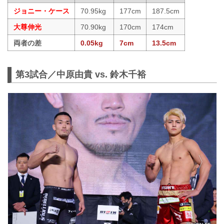
ジョニー・ケース
70.95kg
177cm
187.5cm
大尊伸光
70.90kg
170cm
174cm
両者の差
0.05kg
7cm
13.5cm
第3試合／中原由貴 vs. 鈴木千裕