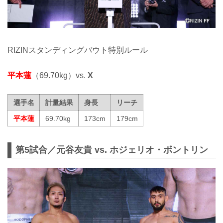
RIZINスタンディングバウト特別ルール
平本蓮
（69.70kg）vs.
X
選手名
計量結果
身長
リーチ
平本蓮
69.70kg
173cm
179cm
第5試合／元谷友貴 vs. ホジェリオ・ボントリン