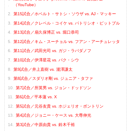
（YouTube）
第15試合／ホベルト・サトシ・ソウザ vs. AJ・マッキー
第14試合／クレベル・コイケ vs. パトリシオ・ピットブル
第13試合／扇久保博正 vs. 堀口恭司
第12試合／キム・スーチョル vs. フアン・アーチュレッタ
第11試合／武田光司 vs. ガジ・ラバダノフ
第10試合／伊澤星花 vs. パク・シウ
第9試合／井上直樹 vs. 瀧澤謙太
第8試合／スダリオ剛 vs. ジュニア・タファ
第7試合／所英男 vs. ジョン・ドッドソン
第6試合／平本蓮 vs. X
第5試合／元谷友貴 vs. ホジェリオ・ボントリン
第4試合／ジョニー・ケース vs. 大尊伸光
第3試合／中原由貴 vs. 鈴木千裕