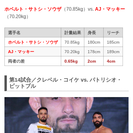
ホベルト・サトシ・ソウザ
（70.85kg）vs.
AJ・マッキー
（70.20kg）
選手名
計量結果
身長
リーチ
ホベルト・サトシ・ソウザ
70.85kg
180cm
185cm
AJ・マッキー
70.20kg
178cm
189cm
両者の差
0.65kg
2cm
4cm
第14試合／クレベル・コイケ vs. パトリシオ・
ピットブル