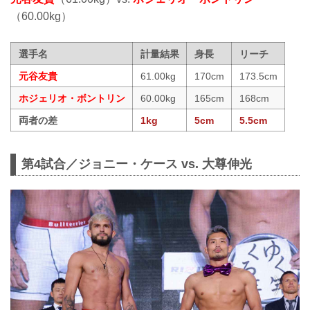
（60.00kg）
選手名
計量結果
身長
リーチ
元谷友貴
61.00kg
170cm
173.5cm
ホジェリオ・ボントリン
60.00kg
165cm
168cm
両者の差
1kg
5cm
5.5cm
第4試合／ジョニー・ケース vs. 大尊伸光