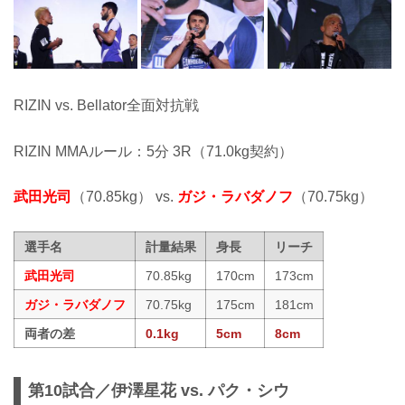
RIZIN vs. Bellator全面対抗戦
RIZIN MMAルール：5分 3R（71.0kg契約）
武田光司
（70.85kg） vs.
ガジ・ラバダノフ
（70.75kg）
選手名
計量結果
身長
リーチ
武田光司
70.85kg
170cm
173cm
ガジ・ラバダノフ
70.75kg
175cm
181cm
両者の差
0.1kg
5cm
8cm
第10試合／伊澤星花 vs. パク・シウ