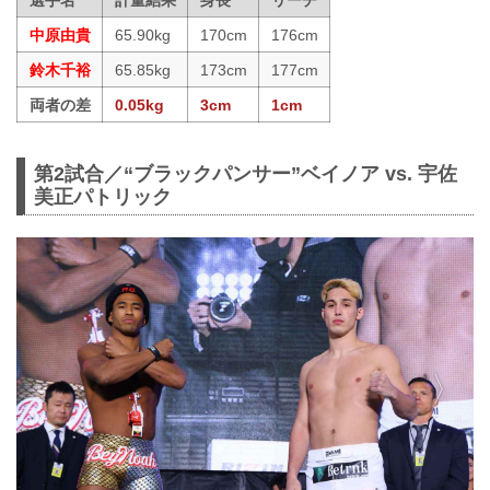
選手名
計量結果
身長
リーチ
中原由貴
65.90kg
170cm
176cm
鈴木千裕
65.85kg
173cm
177cm
両者の差
0.05kg
3cm
1cm
第2試合／“ブラックパンサー”ベイノア vs. 宇佐
美正パトリック