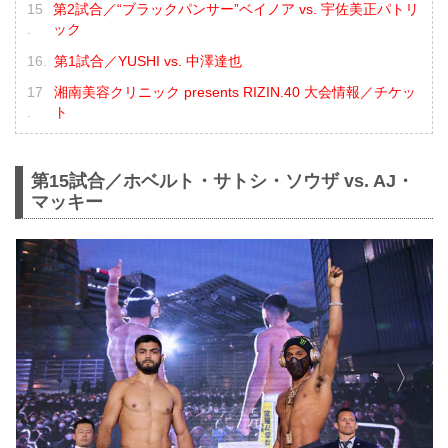
第2試合／“ブラックパンサー”ベイノア vs. 宇佐美正パトリ
ック
第1試合／YUSHI vs. 中澤達也
湘南美容クリニック presents RIZIN.40 大会情報／チケッ
ト
第15試合／ホベルト・サトシ・ソウザ vs. AJ・
マッキー