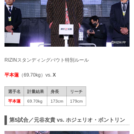
RIZINスタンディングバウト特別ルール
平本蓮
（69.70kg）vs.
X
選手名
計量結果
身長
リーチ
平本蓮
69.70kg
173cm
179cm
第5試合／元谷友貴 vs. ホジェリオ・ボントリン