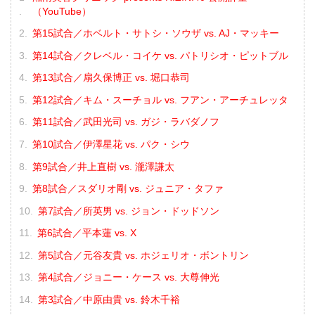
（YouTube）
第15試合／ホベルト・サトシ・ソウザ vs. AJ・マッキー
第14試合／クレベル・コイケ vs. パトリシオ・ピットブル
第13試合／扇久保博正 vs. 堀口恭司
第12試合／キム・スーチョル vs. フアン・アーチュレッタ
第11試合／武田光司 vs. ガジ・ラバダノフ
第10試合／伊澤星花 vs. パク・シウ
第9試合／井上直樹 vs. 瀧澤謙太
第8試合／スダリオ剛 vs. ジュニア・タファ
第7試合／所英男 vs. ジョン・ドッドソン
第6試合／平本蓮 vs. X
第5試合／元谷友貴 vs. ホジェリオ・ボントリン
第4試合／ジョニー・ケース vs. 大尊伸光
第3試合／中原由貴 vs. 鈴木千裕