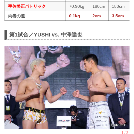
宇佐美正パトリック
70.90kg
180cm
180cm
両者の差
0.1kg
2cm
3.5cm
第1試合／YUSHI vs. 中澤達也