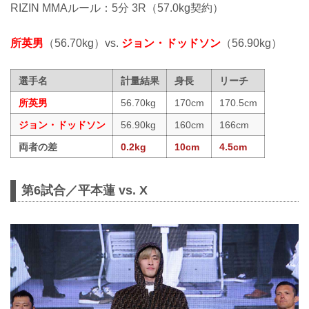
RIZIN MMAルール：5分 3R（57.0kg契約）
所英男
（56.70kg）vs.
ジョン・ドッドソン
（56.90kg）
選手名
計量結果
身長
リーチ
所英男
56.70kg
170cm
170.5cm
ジョン・ドッドソン
56.90kg
160cm
166cm
両者の差
0.2kg
10cm
4.5cm
第6試合／平本蓮 vs. X