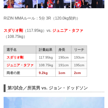
RIZIN MMAルール：5分 3R（120.0kg契約）
スダリオ剛
（117.95kg）vs.
ジュニア・タファ
（108.75kg）
選手名
計量結果
身長
リーチ
スダリオ剛
117.95kg
190cm
193cm
ジュニア・タファ
108.75kg
191cm
195cm
両者の差
9.2kg
1cm
2cm
第7試合／所英男 vs. ジョン・ドッドソン