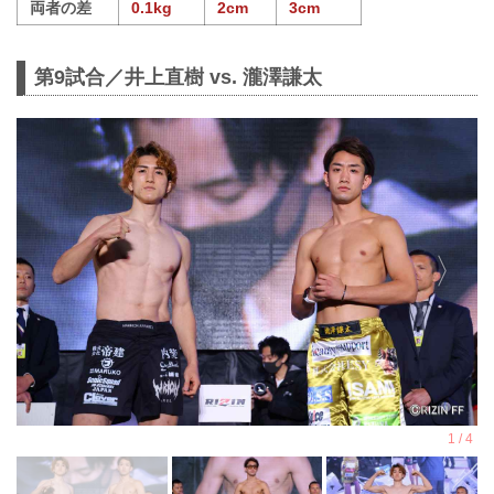
両者の差
0.1kg
2cm
3cm
第9試合／井上直樹 vs. 瀧澤謙太