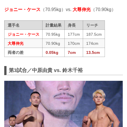
ジョニー・ケース
（70.95kg）vs.
大尊伸光
（70.90kg）
選手名
計量結果
身長
リーチ
ジョニー・ケース
70.95kg
177cm
187.5cm
大尊伸光
70.90kg
170cm
174cm
両者の差
0.05kg
7cm
13.5cm
第3試合／中原由貴 vs. 鈴木千裕