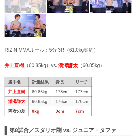
RIZIN MMAルール：5分 3R（61.0kg契約）
井上直樹
（60.85kg）vs.
瀧澤謙太
（60.85kg）
選手名
計量結果
身長
リーチ
井上直樹
60.85kg
173cm
177cm
瀧澤謙太
60.85kg
176cm
170cm
両者の差
0kg
3cm
7cm
第8試合／スダリオ剛 vs. ジュニア・タファ