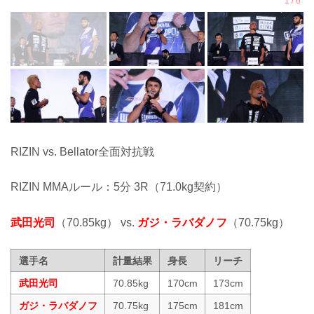
RIZIN vs. Bellator全面対抗戦
RIZIN MMAルール：5分 3R（71.0kg契約）
武田光司
（70.85kg） vs.
ガジ・ラバダノフ
（70.75kg）
選手名
計量結果
身長
リーチ
武田光司
70.85kg
170cm
173cm
ガジ・ラバダノフ
70.75kg
175cm
181cm