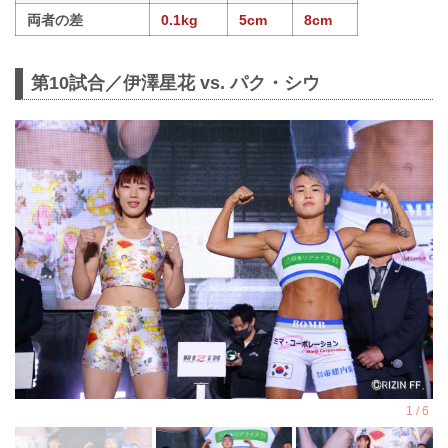
両者の差
0.1kg
5cm
8cm
第10試合／伊澤星花 vs. パク・シウ