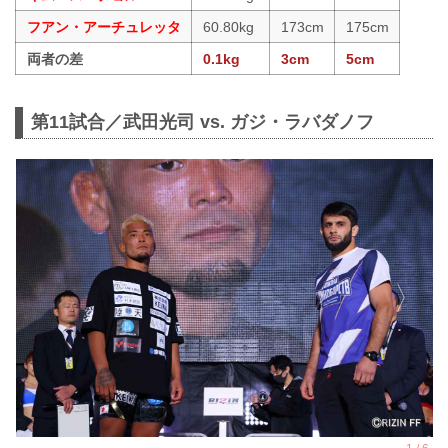
フアン・アーチュレッタ
60.80kg
173cm
175cm
両者の差
0.1kg
3cm
5cm
第11試合／武田光司 vs. ガジ・ラバダノフ