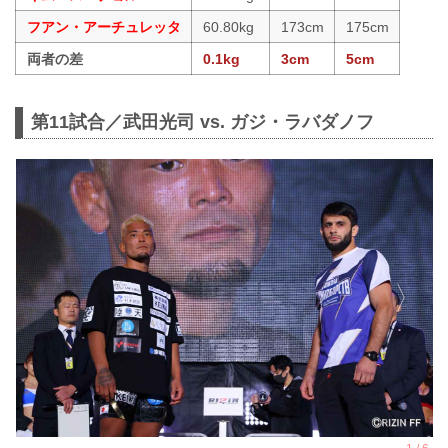
フアン・アーチュレッタ
60.80kg
173cm
175cm
両者の差
0.1kg
3cm
5cm
第11試合／武田光司 vs. ガジ・ラバダノフ