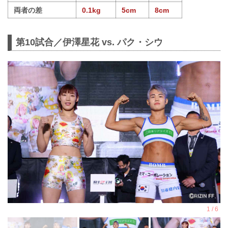
両者の差
0.1kg
5cm
8cm
第10試合／伊澤星花 vs. パク・シウ