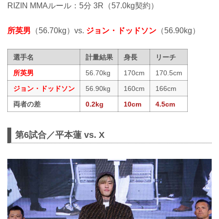
RIZIN MMAルール：5分 3R（57.0kg契約）
所英男
（56.70kg）vs.
ジョン・ドッドソン
（56.90kg）
選手名
計量結果
身長
リーチ
所英男
56.70kg
170cm
170.5cm
ジョン・ドッドソン
56.90kg
160cm
166cm
両者の差
0.2kg
10cm
4.5cm
第6試合／平本蓮 vs. X