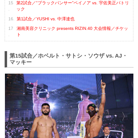
第2試合／“ブラックパンサー”ベイノア vs. 宇佐美正パトリ
ック
第1試合／YUSHI vs. 中澤達也
湘南美容クリニック presents RIZIN.40 大会情報／チケッ
ト
第15試合／ホベルト・サトシ・ソウザ vs. AJ・
マッキー