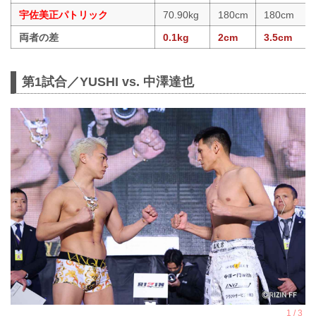
宇佐美正パトリック
70.90kg
180cm
180cm
両者の差
0.1kg
2cm
3.5cm
第1試合／YUSHI vs. 中澤達也