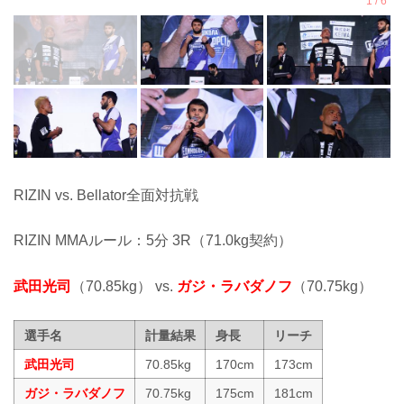
RIZIN vs. Bellator全面対抗戦
RIZIN MMAルール：5分 3R（71.0kg契約）
武田光司
（70.85kg） vs.
ガジ・ラバダノフ
（70.75kg）
選手名
計量結果
身長
リーチ
武田光司
70.85kg
170cm
173cm
ガジ・ラバダノフ
70.75kg
175cm
181cm