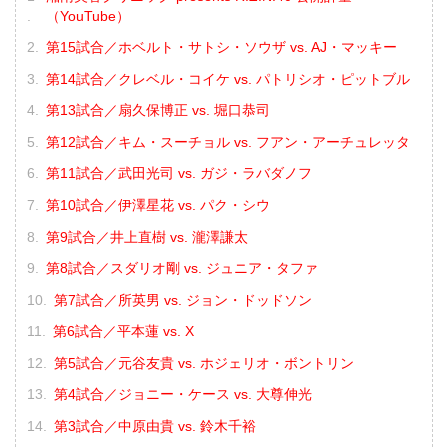
（YouTube）
第15試合／ホベルト・サトシ・ソウザ vs. AJ・マッキー
第14試合／クレベル・コイケ vs. パトリシオ・ピットブル
第13試合／扇久保博正 vs. 堀口恭司
第12試合／キム・スーチョル vs. フアン・アーチュレッタ
第11試合／武田光司 vs. ガジ・ラバダノフ
第10試合／伊澤星花 vs. パク・シウ
第9試合／井上直樹 vs. 瀧澤謙太
第8試合／スダリオ剛 vs. ジュニア・タファ
第7試合／所英男 vs. ジョン・ドッドソン
第6試合／平本蓮 vs. X
第5試合／元谷友貴 vs. ホジェリオ・ボントリン
第4試合／ジョニー・ケース vs. 大尊伸光
第3試合／中原由貴 vs. 鈴木千裕