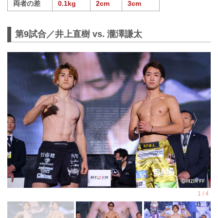
両者の差
0.1kg
2cm
3cm
第9試合／井上直樹 vs. 瀧澤謙太