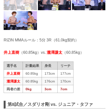
RIZIN MMAルール：5分 3R（61.0kg契約）
井上直樹
（60.85kg）vs.
瀧澤謙太
（60.85kg）
選手名
計量結果
身長
リーチ
井上直樹
60.85kg
173cm
177cm
瀧澤謙太
60.85kg
176cm
170cm
両者の差
0kg
3cm
7cm
第8試合／スダリオ剛 vs. ジュニア・タファ