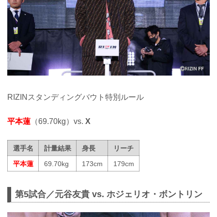
RIZINスタンディングバウト特別ルール
平本蓮
（69.70kg）vs.
X
選手名
計量結果
身長
リーチ
平本蓮
69.70kg
173cm
179cm
第5試合／元谷友貴 vs. ホジェリオ・ボントリン