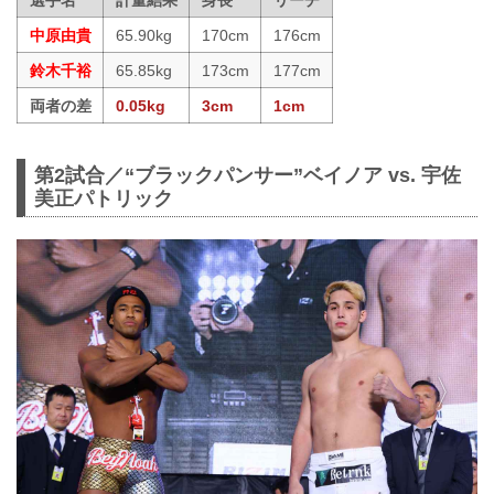
選手名
計量結果
身長
リーチ
中原由貴
65.90kg
170cm
176cm
鈴木千裕
65.85kg
173cm
177cm
両者の差
0.05kg
3cm
1cm
第2試合／“ブラックパンサー”ベイノア vs. 宇佐
美正パトリック