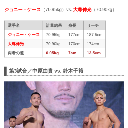
ジョニー・ケース
（70.95kg）vs.
大尊伸光
（70.90kg）
選手名
計量結果
身長
リーチ
ジョニー・ケース
70.95kg
177cm
187.5cm
大尊伸光
70.90kg
170cm
174cm
両者の差
0.05kg
7cm
13.5cm
第3試合／中原由貴 vs. 鈴木千裕