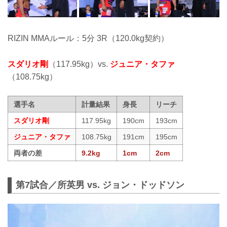
RIZIN MMAルール：5分 3R（120.0kg契約）
スダリオ剛
（117.95kg）vs.
ジュニア・タファ
（108.75kg）
選手名
計量結果
身長
リーチ
スダリオ剛
117.95kg
190cm
193cm
ジュニア・タファ
108.75kg
191cm
195cm
両者の差
9.2kg
1cm
2cm
第7試合／所英男 vs. ジョン・ドッドソン