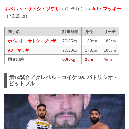
ホベルト・サトシ・ソウザ
（70.85kg）vs.
AJ・マッキー
（70.20kg）
選手名
計量結果
身長
リーチ
ホベルト・サトシ・ソウザ
70.85kg
180cm
185cm
AJ・マッキー
70.20kg
178cm
189cm
両者の差
0.65kg
2cm
4cm
第14試合／クレベル・コイケ vs. パトリシオ・
ピットブル