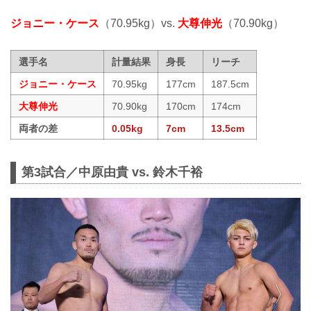
ジョニー・ケース
（70.95kg）vs.
大尊伸光
（70.90kg）
選手名
計量結果
身長
リーチ
ジョニー・ケース
70.95kg
177cm
187.5cm
大尊伸光
70.90kg
170cm
174cm
両者の差
0.05kg
7cm
13.5cm
第3試合／中原由貴 vs. 鈴木千裕