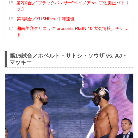
第2試合／“ブラックパンサー”ベイノア vs. 宇佐美正パトリ
ック
第1試合／YUSHI vs. 中澤達也
湘南美容クリニック presents RIZIN.40 大会情報／チケッ
ト
第15試合／ホベルト・サトシ・ソウザ vs. AJ・
マッキー