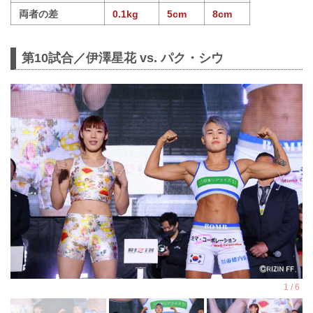
両者の差
0.1kg
5cm
8cm
第10試合／伊澤星花 vs. パク・シウ