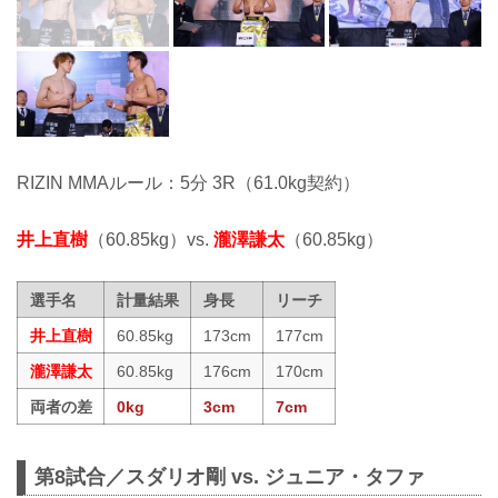
RIZIN MMAルール：5分 3R（61.0kg契約）
井上直樹
（60.85kg）vs.
瀧澤謙太
（60.85kg）
選手名
計量結果
身長
リーチ
井上直樹
60.85kg
173cm
177cm
瀧澤謙太
60.85kg
176cm
170cm
両者の差
0kg
3cm
7cm
第8試合／スダリオ剛 vs. ジュニア・タファ