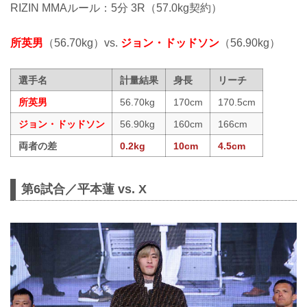
RIZIN MMAルール：5分 3R（57.0kg契約）
所英男
（56.70kg）vs.
ジョン・ドッドソン
（56.90kg）
選手名
計量結果
身長
リーチ
所英男
56.70kg
170cm
170.5cm
ジョン・ドッドソン
56.90kg
160cm
166cm
両者の差
0.2kg
10cm
4.5cm
第6試合／平本蓮 vs. X