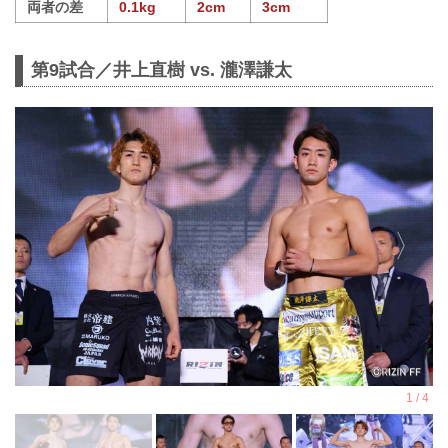
両者の差
0.1kg
2cm
3cm
第9試合／井上直樹 vs. 瀧澤謙太