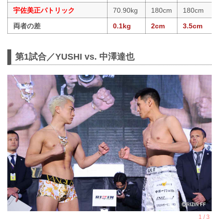
宇佐美正パトリック
70.90kg
180cm
180cm
両者の差
0.1kg
2cm
3.5cm
第1試合／YUSHI vs. 中澤達也