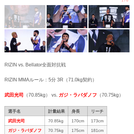
RIZIN vs. Bellator全面対抗戦
RIZIN MMAルール：5分 3R（71.0kg契約）
武田光司
（70.85kg） vs.
ガジ・ラバダノフ
（70.75kg）
選手名
計量結果
身長
リーチ
武田光司
70.85kg
170cm
173cm
ガジ・ラバダノフ
70.75kg
175cm
181cm