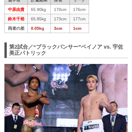
選手名
計量結果
身長
リーチ
中原由貴
65.90kg
170cm
176cm
鈴木千裕
65.85kg
173cm
177cm
両者の差
0.05kg
3cm
1cm
第2試合／“ブラックパンサー”ベイノア vs. 宇佐
美正パトリック