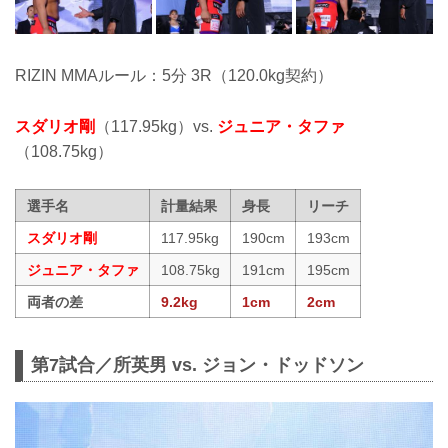
RIZIN MMAルール：5分 3R（120.0kg契約）
スダリオ剛
（117.95kg）vs.
ジュニア・タファ
（108.75kg）
選手名
計量結果
身長
リーチ
スダリオ剛
117.95kg
190cm
193cm
ジュニア・タファ
108.75kg
191cm
195cm
両者の差
9.2kg
1cm
2cm
第7試合／所英男 vs. ジョン・ドッドソン