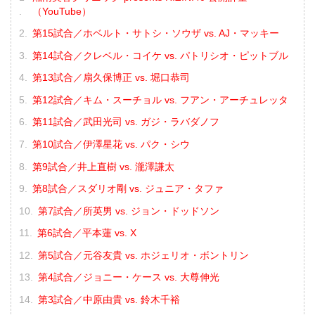
（YouTube）
第15試合／ホベルト・サトシ・ソウザ vs. AJ・マッキー
第14試合／クレベル・コイケ vs. パトリシオ・ピットブル
第13試合／扇久保博正 vs. 堀口恭司
第12試合／キム・スーチョル vs. フアン・アーチュレッタ
第11試合／武田光司 vs. ガジ・ラバダノフ
第10試合／伊澤星花 vs. パク・シウ
第9試合／井上直樹 vs. 瀧澤謙太
第8試合／スダリオ剛 vs. ジュニア・タファ
第7試合／所英男 vs. ジョン・ドッドソン
第6試合／平本蓮 vs. X
第5試合／元谷友貴 vs. ホジェリオ・ボントリン
第4試合／ジョニー・ケース vs. 大尊伸光
第3試合／中原由貴 vs. 鈴木千裕