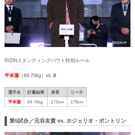
RIZINスタンディングバウト特別ルール
平本蓮
（69.70kg）vs.
X
選手名
計量結果
身長
リーチ
平本蓮
69.70kg
173cm
179cm
第5試合／元谷友貴 vs. ホジェリオ・ボントリン