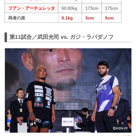
フアン・アーチュレッタ
60.80kg
173cm
175cm
両者の差
0.1kg
3cm
5cm
第11試合／武田光司 vs. ガジ・ラバダノフ