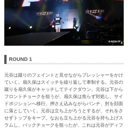
ROUND 1
元谷は蹴りのフェイントと見せながらプレッシャーをかけ
ていく。扇久保はスイッチを繰り返して牽制する。元谷の
蹴りを扇久保がキャッチしてテイクダウン。元谷は下から
フロントチョークを狙うが、扇久保は焦らず対処し、サイ
ドポジションへ移行。押さえ込みながらパンチ、肘を顔面
に落としていく。元谷は立ち上がろうとするが、それをさ
せずトップをキープ。なおも立ち上がる元谷を持ち上げス
ラムし、バックチョークを狙ったが、これは元谷がディフ