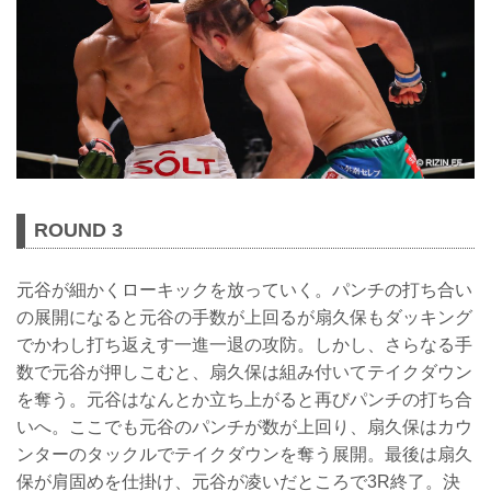
ROUND 3
元谷が細かくローキックを放っていく。パンチの打ち合い
の展開になると元谷の手数が上回るが扇久保もダッキング
でかわし打ち返えす一進一退の攻防。しかし、さらなる手
数で元谷が押しこむと、扇久保は組み付いてテイクダウン
を奪う。元谷はなんとか立ち上がると再びパンチの打ち合
いへ。ここでも元谷のパンチが数が上回り、扇久保はカウ
ンターのタックルでテイクダウンを奪う展開。最後は扇久
保が肩固めを仕掛け、元谷が凌いだところで3R終了。決