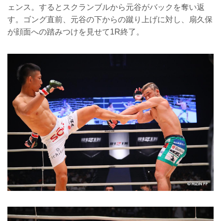
ェンス。するとスクランブルから元谷がバックを奪い返
す。ゴング直前、元谷の下からの蹴り上げに対し、扇久保
が顔面への踏みつけを見せて1R終了。