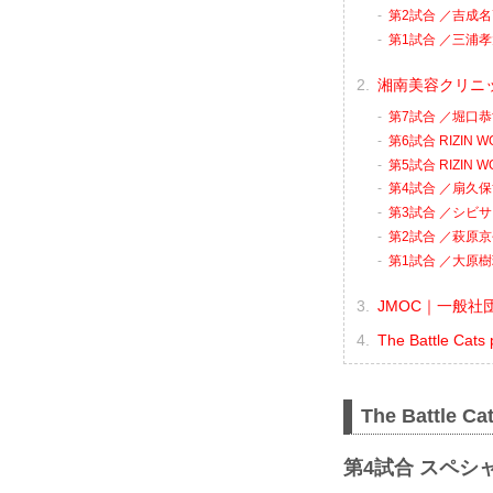
第2試合 ／吉成名
第1試合 ／三浦孝
湘南美容クリニック 
第7試合 ／堀口恭司
第6試合 RIZIN
第5試合 RIZIN
第4試合 ／扇久保
第3試合 ／シビサ
第2試合 ／萩原京平
第1試合 ／大原樹
JMOC｜一般社団
The Battle Ca
The Battle C
第4試合 スペシ