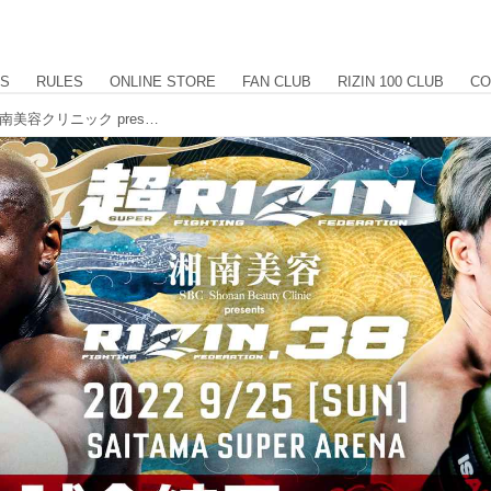
US
RULES
ONLINE STORE
FAN CLUB
RIZIN 100 CLUB
CO
The Battle Cats presents 超RIZIN / 湘南美容クリニック presents RIZIN.38 試合結果一覧