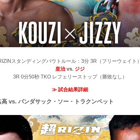
RIZINスタンディングバウトルール：3分 3R（フリーウェイト
皇治
vs.
ジジ
3R 0分50秒 TKO レフェリーストップ（勝敗なし）
≫ 試合結果詳細
名高 vs. バンダサック・ソー・トラクンペット