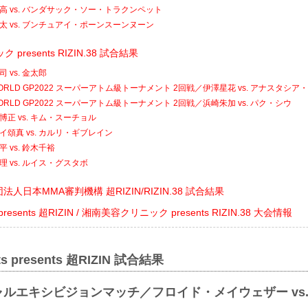
高 vs. バンダサック・ソー・トラクンペット
太 vs. ブンチュアイ・ポーンスーンヌーン
presents RIZIN.38 試合結果
 vs. 金太郎
 WORLD GP2022 スーパーアトム級トーナメント 2回戦／伊澤星花 vs. アナスタシ
 WORLD GP2022 スーパーアトム級トーナメント 2回戦／浜崎朱加 vs. パク・シウ
博正 vs. キム・スーチョル
イ頌真 vs. カルリ・ギブレイン
 vs. 鈴木千裕
理 vs. ルイス・グスタボ
法人日本MMA審判機構 超RIZIN/RIZIN.38 試合結果
ts presents 超RIZIN / 湘南美容クリニック presents RIZIN.38 大会情報
ats presents 超RIZIN 試合結果
ャルエキシビジョンマッチ／フロイド・メイウェザー vs.