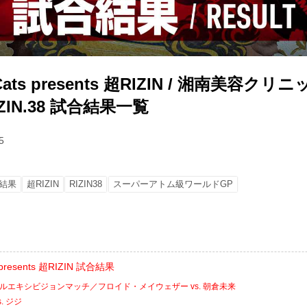
e Cats presents 超RIZIN / 湘南美容クリ
RIZIN.38 試合結果一覧
5
結果
超RIZIN
RIZIN38
スーパーアトム級ワールドGP
ts presents 超RIZIN 試合結果
ャルエキシビジョンマッチ／フロイド・メイウェザー vs. 朝倉未来
. ジジ