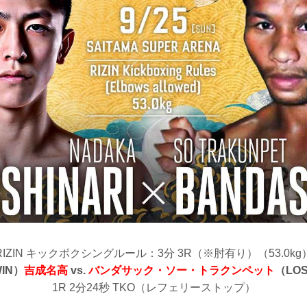
RIZIN キックボクシングルール：3分 3R（※肘有り）（53.0kg
IN）
吉成名高
vs.
バンダサック・ソー・トラクンペット
（LO
1R 2分24秒 TKO（レフェリーストップ）