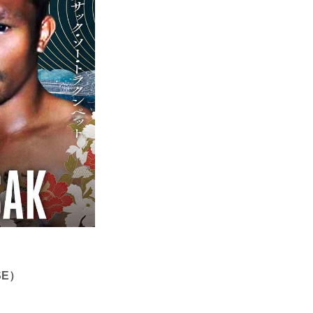
）
SE）