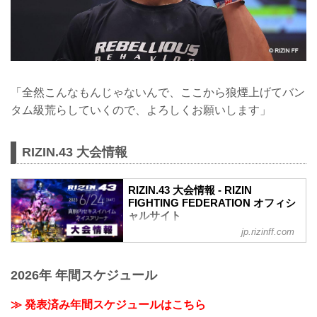
「全然こんなもんじゃないんで、ここから狼煙上げてバン
タム級荒らしていくので、よろしくお願いします」
RIZIN.43 大会情報
RIZIN.43 大会情報 - RIZIN
FIGHTING FEDERATION オフィシ
ャルサイト
jp.rizinff.com
MOVIE
【RIZIN.43】クレベル・コイケ vs. 鈴木
千裕 - フェザー級タイトルマッチ決定
2026年 年間スケジュール
youtu.be
RIZIN.43 大会概要
開催日時
≫ 発表済み年間スケジュールはこちら
2023年6月24日（土）12:00開場 / 14:00開