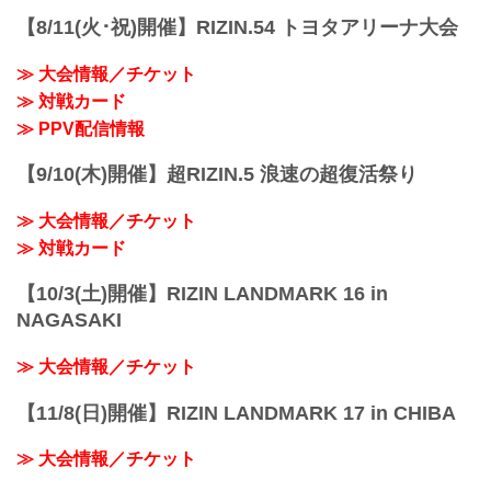
始
【8/11(火･祝)開催】RIZIN.54 トヨタアリーナ大会
※オープニングファイトは12:30開始
終了予定時間
≫ 大会情報／チケット
19:00〜20:00頃
≫ 対戦カード
※試合内容、イベント進行によって終了
予定時間が前後することがありますので
≫ PPV配信情報
ご了承ください。
会場
【9/10(木)開催】超RIZIN.5 浪速の超復活祭り
真駒内セキスイハイムアイスアリーナ
札幌市営地下鉄南北線「真駒内」駅 徒歩
≫ 大会情報／チケット
約25分
「上町1丁...
≫ 対戦カード
【10/3(土)開催】RIZIN LANDMARK 16 in
NAGASAKI
≫ 大会情報／チケット
【11/8(日)開催】RIZIN LANDMARK 17 in CHIBA
≫ 大会情報／チケット