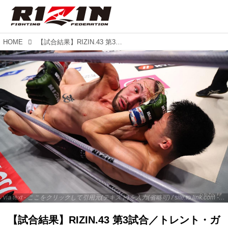
HOME
【試合結果】RIZIN.43 第3試合／トレント・ガーダム vs. 後藤丈治
via text - ここをクリックして引用元(テキスト)を入力(省略可) / site.to.link.com - ここをクリックして引用元を入力(省略可)
【試合結果】RIZIN.43 第3試合／トレント・ガ