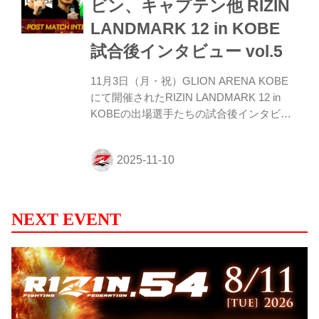
ビン、キャプテン他 RIZIN
ージしてきたこと……、ずっとイメージし
LANDMARK 12 in KOBE
たことっていうのは、勝ったあとに中島選
手が倒れてて、で、お客さんがワーッて言
試合後インタビュー vol.5
ってくれてるっていうのを何百回も想像し
てきたん...
11月3日（月・祝）GLION ARENA KOBE
にて開催されたRIZIN LANDMARK 12 in
KOBEの出場選手たちの試合後インタビュ
ーを公開！ YouTubeで見る 鹿志村仁之介
「俺の試合は面白いって言われる試合を、
これからも作っていければ」 ーー試合後の
率直な感想をお聞かせいただけますか。 鹿
志村 とりあえず勝って、ホッとしていま
す。ただまあ試合内容とか、自分に残った
NEXT EVENT
課題とかもいっぱいあるんで。課題を残せ
て勝てたっていう面ではすごくいいんです
けど、もっと次は成長した姿をみんなに見
せられればなって思います。 ーーその課題
を今ここで教えていただくことは可能です
か？ 鹿志村...