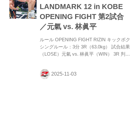
が、宮川はストレートをカウンター。これ
LANDMARK 12 in KOBE
に眞介が膝から崩れ、宮川が追撃に入った
OPENING FIGHT 第2試合
ところでレフェリーがストップした。
RIZIN LANDMARK 12 in KOBE 大会情報
／元氣 vs. 林眞平
RIZIN LANDM...
ルール OPENING FIGHT RIZIN キックボク
シングルール：3分 3R（63.0kg） 試合結果
（LOSE）元氣 vs. 林眞平（WIN） 3R 判定
（0-3） 入場 ROUND 1 サウスポーの元氣
にオーソドックスの林。林がワンツーで行
くが、元氣もそこへ右フックのカウンター
を狙う。元氣は林の外側、右サイドへ回り
ながら右フックと左ストレートのカウンタ
【試合結果】RIZIN
ー狙い。林は蹴りを交えて前に出るが、元
氣が右フックでとらえる。 ROUND 2 カウ
LANDMARK 12 in KOBE
ンター狙いの元氣に対し、林は打ち合いに
OPENING FIGHT 第1試合
呼び込むと右ストレートでとらえダウンを
奪う。立ち上がった元氣は左ストレート、
／みいちゃんレンジャージ
右フックで前進。林のストレート...
ム vs. 伊藤菜の花