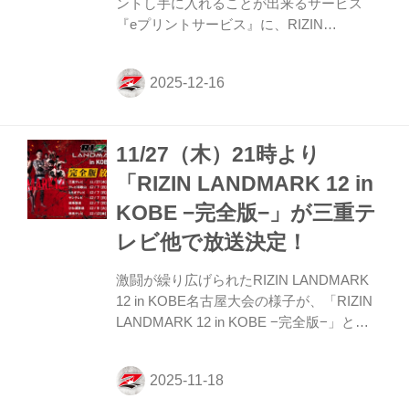
ントし手に入れることが出来るサービス
『eプリントサービス』に、RIZIN
LANDMARK 12 in KOBEの試合写真（39
種）が新登場！ 是非、お近くのコンビニ
で、様々なコンテンツをプリントしよう！
シークレット1種を含む、臨場感あふれる
試合写真39種が新登場！ オフィシャルカメ
11/27（木）21時より
ラマン撮影による試合写真が写真紙L判、
2L判で印刷可能に！ 販売サイズ / 価格 サイ
「RIZIN LANDMARK 12 in
ズ 料金 コンテンツ番号 写真紙L判 300円
KOBE −完全版−」が三重テ
RZN11000 写真紙2L判 500円 販売方法：ラ
ンダム式 販売期間：2025年12月28日
レビ他で放送決定！
（日）23:59まで RIZIN LAN...
激闘が繰り広げられたRIZIN LANDMARK
12 in KOBE名古屋大会の様子が、「RIZIN
LANDMARK 12 in KOBE −完全版−」とし
て放送されることが決定したぞ！ リアルタ
イムで見た方も、見逃してしまった方も、
「RIZIN LANDMARK 12 in KOBE −完全版
−」で激闘の数々を振り返ろう！ 放送スケ