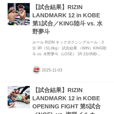
イクダウン。山内の立ち上がりに合わせて
【試合結果】RIZIN
バックを狙い、足払いで山内をグラウンド
に戻す。だが山内は再びすぐに立ち上が
LANDMARK 12 in KOBE
る。ララミーが寝かせても、山内はグラウ
第1試合／KING陸斗 vs. 水
ンドの時間を少なくして立ち上がる。ラウ
ンド最後は山内が体を離し、左インロー、
野夢斗
ストレート、右ハイと見舞って終える。
ROUND 2 山内はス...
ルール RIZIN キックボクシングルール：3
分 3R（51.0kg） 試合結果 （WIN）KING陸
斗 vs. 水野夢斗（LOSE） 1R 2分05秒
TKO（3ノックダウン） 入場 ROUND 1 両
者サウスポーで向き合う。身長とリーチが
ある水野はストレートを振るうが、陸斗は
これをものともせず、フック・ストレート
と振るって入り、左ストレートでダウンを
【試合結果】RIZIN
奪う。ダメージのある水野に陸斗は連打を
まとめ、左ストレートで2度目のダウンを
LANDMARK 12 in KOBE
与える。残り時間は1分強。陸斗は攻撃の
OPENING FIGHT 第5試合
手を緩めず、右フックからの左ストレート
を打ち込み水野をノックアウトした。 勝利