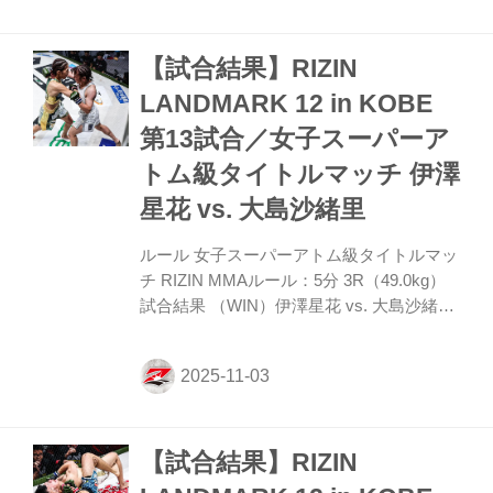
発、萩原はカーフを見舞う。秋元は左スト
レートで脅かして距離を詰め、片足タック
【試合結果】RIZIN
ルに入るも萩原はこらえる。カーフの萩原
に、秋元は左ストレート、右ジャブ。萩原
LANDMARK 12 in KOBE
は前に出てストレートを振るうが秋元は横
第13試合／女子スーパーア
にかわす。しかし萩原はノーモーションの
右ストレートで秋元に鼻血を出させる。そ
トム級タイトルマッチ 伊澤
して再びインカーフ。秋元もストレートを
星花 vs. 大島沙緒里
当てるが、萩原は左フック...
ルール 女子スーパーアトム級タイトルマッ
チ RIZIN MMAルール：5分 3R（49.0kg）
試合結果 （WIN）伊澤星花 vs. 大島沙緒里
（LOSE） 3R 判定（3-0） 入場 ROUND 1
リーチで15㎝まさる伊澤がマットの中央を
取る。伊澤は前蹴りを飛ばしながら歩み寄
る。距離を保った伊澤は、前に来た大島に
左フックをカウンター。これに大島はダウ
【試合結果】RIZIN
ンするが、伊澤に追撃は与えず立ち上が
る。そしてタックルに入るが、伊澤は切っ