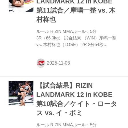
LANDMARK 12 in KOBE
て戻す。試合は両者打撃戦で進み、伊澤が
第11試合／摩嶋一整 vs. 木
ストレートから左フック。さらに伊澤は首
相撲で捕まえヒザを放って終える。
村柊也
ROUND 2 懐に飛び込まんとする大島だ
が、伊澤は...
ルール RIZIN MMAルール：5分
3R（66.0kg） 試合結果 （WIN）摩嶋一整
vs. 木村柊也（LOSE） 2R 2分54秒
SUB（タップアウト：リアネイキッドチョ
ーク） 入場 ROUND 1 サウスポーに構えた
摩嶋はタックルに入るが、これは木村が切
る。逆に木村がパンチを振って来たところ
に摩嶋は沈むように2度目のタックル。し
【試合結果】RIZIN
かし木村はこれも切り、摩嶋は3度目のタ
ックルでバックに回り、木村の背後からチ
LANDMARK 12 in KOBE
ョークを狙う。ネッククランクも織り交ぜ
第10試合／ケイト・ロータ
左右から極めを狙っていく摩嶋だが、木村
がしのぎ切って終える。 ROUND 2 木村は
ス vs. イ・ボミ
ストレート、アッパーと振るって摩嶋の組
みつきをけん制。...
ルール RIZIN MMAルール：5分