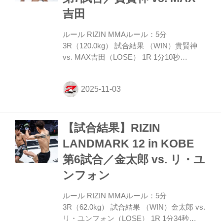
コメント 「中島選手、ありがとうございま
吉田
した。自分、ずっと長南さんに育ててもら
ってここまで来...
ルール RIZIN MMAルール：5分
3R（120.0kg） 試合結果 （WIN）貴賢神
vs. MAX吉田（LOSE） 1R 1分10秒
TKO（レフェリーストップ：グラウンドパ
ンチ） 入場 ROUND 1 吉田が右フックで先
制するが、貴賢神は動じずにジャブを返
し、これに吉田が後ずさりするとワンツー
で追い、左フックでダウンさせると鉄槌を
【試合結果】RIZIN
連打。吉田がガードに戻してもパスしてサ
イドポジションとなり、吉田がハーフにし
LANDMARK 12 in KOBE
ても鉄槌、ヒジを連打で落として勝利し
第6試合／金太郎 vs. リ・ユ
た。 勝利者コメント 「みなさん、こんに
ちは。ちょっとこれじゃ満足いかないの
ンフォン
で、年末も戦わせて頂ければと思います。
いつも支えてくれているみな...
ルール RIZIN MMAルール：5分
3R（62.0kg） 試合結果 （WIN）金太郎 vs.
リ・ユンフォン（LOSE） 1R 1分34秒