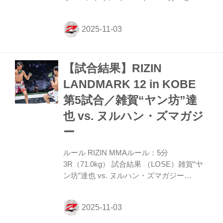
SUB（タップアウト：ヒールフック） 入場
ROUND 1 両者サウスポーで金太郎が左カ
ーフキックを当てていく。右ミドルを挟ん
で再度金太郎がカーフキックを放つが、ユ
ンフォンはこれをキャッチしてテイクダウ
【試合結果】RIZIN
ン。上で固めるユンフォンだが、金太郎は
下から脚を引き寄せヒールフック。これで
LANDMARK 12 in KOBE
ユンフォンをタップさせ勝利した 勝利者コ
第5試合／雑賀“ヤン坊”達
メント 「久々に勝ちました、ありがとうご
ざいます。勝つまでやってよかったです。
也 vs. ヌルハン・ズマガジ
普段から応援してくれるスポンサーのみな
ー
さんや家族、AT...
ルール RIZIN MMAルール：5分
3R（71.0kg） 試合結果 （LOSE）雑賀“ヤ
ン坊”達也 vs. ヌルハン・ズマガジー
（WIN） 1R 1分00秒 SUB（タップアウ
ト：ダースチョーク） 入場 ROUND 1 ズマ
ガジーはサウスポーでケージの中央を取
る。雑賀はオーソドックスで向き合うが、