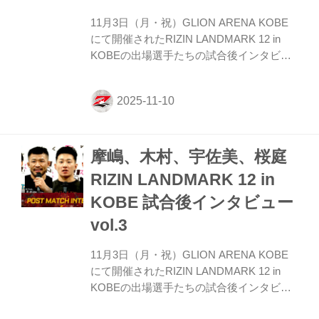
えてきました。 秋元 まじっすか。嬉しい
ですね。 ー...
11月3日（月・祝）GLION ARENA KOBE
にて開催されたRIZIN LANDMARK 12 in
KOBEの出場選手たちの試合後インタビュ
ーを公開！ YouTubeで見る 伊澤星花
「（RENAを）ぶっ潰します。ウザいで
す。ノコノコ出てくんなよって思いまし
た」 ーー試合後の率直な感想をお聞かせい
ただけますか。 伊澤 すごい大島選手は気
摩嶋、木村、宇佐美、桜庭
持ちの強くていい選手だなって改めて思い
ました。 ーーその大島選手と実際に戦った
RIZIN LANDMARK 12 in
印象を教えてください。 伊澤 結構心が折
KOBE 試合後インタビュー
れやすいっていう印象を持ってたんですけ
ど、そんなことなくて3ラウンド目まです
vol.3
ごい「どこかで自分が取るぞ」っていう気
持ちがすごい伝わ...
11月3日（月・祝）GLION ARENA KOBE
にて開催されたRIZIN LANDMARK 12 in
KOBEの出場選手たちの試合後インタビュ
ーを公開！ YouTubeで見る 摩嶋一整「次の