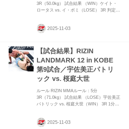
3R（50.0kg） 試合結果 （WIN）ケイト・
ロータス vs. イ・ボミ（LOSE） 3R 判定
（3-0） 入場 ROUND 1 サウスポーのケイ
トはボミが前に出てくると正面で立ち合わ
ずステップでかわし、そこから首相撲で押
さえてヒジ・ヒザを見舞う。そして離れる
と左ハイキックをヒット。胸を合わせての
【試合結果】RIZIN
組み合いでもボミを金網に押していく。こ
こから出てマット中央に戻ると、ケイトは
LANDMARK 12 in KOBE
左ミドル、前蹴り、左インローと蹴りの後
第9試合／宇佐美正パトリ
で右フック。しかしボミはダメージを見せ
ない。ボミは被弾しながらも前に出てスト
ック vs. 桜庭大世
レート、フックと振るう。 ROUND 2 前に
出てフック・スト...
ルール RIZIN MMAルール：5分
3R（71.0kg） 試合結果 （LOSE）宇佐美正
パトリック vs. 桜庭大世（WIN） 3R 1分33
秒 SUB（タップアウト：腕十字固め） 入
場 ROUND 1 宇佐美がオーソドックスで前
に出ると桜庭はサウスポーからの左ミド