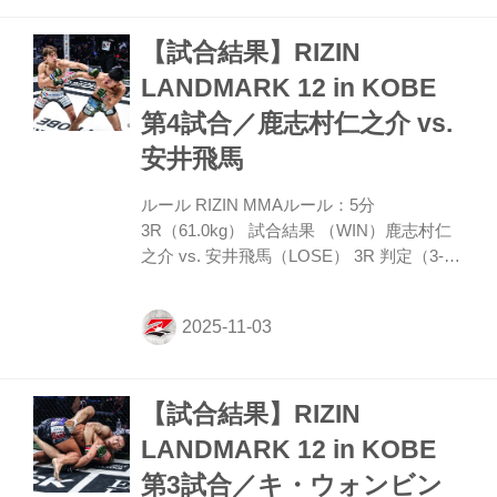
ズマガジーが左ハイで打ち倒してダウンを
【試合結果】RIZIN
奪取。倒れた雑賀に鉄槌をまとめ、立ち上
がらんとしたところをダースチョークにと
LANDMARK 12 in KOBE
らえ、タップを奪って勝利した。 勝利者コ
第4試合／鹿志村仁之介 vs.
メント 「みなさん、こんにちは。RIZINの
みなさま、戦うチャンスをもらえて感謝し
安井飛馬
ます。力を見せるチャンスを頂きました。
RIZINに戦いに...
ルール RIZIN MMAルール：5分
3R（61.0kg） 試合結果 （WIN）鹿志村仁
之介 vs. 安井飛馬（LOSE） 3R 判定（3-
0） 入場 ROUND 1 サウスポーの鹿志村と
オーソドックスの安井はまず打撃戦でスタ
ート。インローの鹿志村に安井が三日月蹴
りを入れ、鹿志村は片足タックルから上に
上がって胴体をクラッチして投げを打つ
【試合結果】RIZIN
が、安井は倒れずバランスを保ったまま鹿
志村の顔にパンチを連打。鹿志村は粘って
LANDMARK 12 in KOBE
小手投げからバックを狙うが、安井が前方
第3試合／キ・ウォンビン
に落としてトップを奪取。パウンドを狙っ