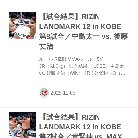
ル、左インロー、左ストレートと臆さず放
ち、タックルのフェイントも織り交ぜる。
【試合結果】RIZIN
宇佐美が前に出たところで桜庭の左ローが
下腹部に。宇佐美に回復のインターバルが
LANDMARK 12 in KOBE
与えられる。再開。桜庭は左の蹴りを飛ば
第8試合／中島太一 vs. 後藤
し、低空タックルで足首を掴むが、これは
宇佐美が切る。右フックとタックルを混ぜ
丈治
る桜庭だが、これに対処しながら宇佐美も
右フックを当て、さら...
ルール RIZIN MMAルール：5分
3R（61.0kg） 試合結果 （LOSE）中島太一
vs. 後藤丈治（WIN） 1R 1分49秒 KO（ス
タンドパンチ） 入場 ROUND 1 オーソドッ
クスの中島にサウスポーの後藤。中島がタ
ックルで飛び込むが、後藤は切って中島を
戻す。両者ミドルの蹴り合いから後藤の左
スイングフックで中島がダウン。中島はす
【試合結果】RIZIN
ぐ立ち上がるが、後藤は左フックで再びダ
ウンを奪う。ここもすぐに立つ中島だが後
LANDMARK 12 in KOBE
藤は三度（みたび）左フックで今度は中島
第7試合／貴賢神 vs. MAX
を大の字に倒しノックアウトした。 勝利者