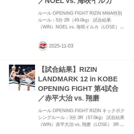
／NOEL vs. 海咲イルカ
者コメント 「どうですか？ 面白かったで
すか？...
ルール OPENING FIGHT RIZIN MMA特別
ルール：5分 2R（49.0kg） 試合結果
（WIN）NOEL vs. 海咲イルカ（LOSE）
2R 2分46秒 SUB（タップアウト：アーム
バー） 入場 ROUND 1 身長で上回る海咲
に、NOELは開始すぐに組みつき金網に押
し込む。しかし海咲はNOELの顔を遠ざけ
ヒジを見舞う。NOELは自ら離れて打撃戦
【試合結果】RIZIN
に戻り、そこから2度目のタックルで再び
押し込み、海咲をテイクダウン。しかし海
LANDMARK 12 in KOBE
咲は背中をマットに着けず、金網を背にし
OPENING FIGHT 第4試合
ながら立ち上がってスタンドに戻る。組み
合いからNOELが引き込むように腕十字を
／赤平大治 vs. 翔磨
狙いつつ下に。しかしこれは海咲が腕...
ルール OPENING FIGHT RIZIN キックボク
シングルール：3分 3R（57.0kg） 試合結果
（WIN）赤平大治 vs. 翔磨（LOSE） 3R 判
定（3-0） 入場 ROUND 1 オーソドックス