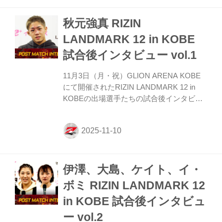
ジュール一覧 放送日 放送時間 放送局 URL
秋元強真 RIZIN
11/27(木) 21:00〜21:55 三重テレビ放送
12/7(日) 14:00～14:55 テレビ和歌山
LANDMARK 12 in KOBE
12/7(日) 19:00～19:55 とちぎテレビ
試合後インタビュー vol.1
https://www.tochig...
11月3日（月・祝）GLION ARENA KOBE
にて開催されたRIZIN LANDMARK 12 in
KOBEの出場選手たちの試合後インタビュ
ーを公開！ YouTubeで見る 秋元強真
「（今後は）ベルトに近づくグラップラー
とやりたい」 ーー試合後の率直な感想をお
聞かせいただけますか。 秋元 初めてあん
ないっぱい殴られて。もらっちゃって。だ
伊澤、大島、ケイト、イ・
けど最後勝ち切って、会場も爆発してたん
で、言ったことできてよかったかなってい
ボミ RIZIN LANDMARK 12
う感じです。 ーー試合の前からもう大爆発
in KOBE 試合後インタビュ
で、試合中も何度もワーッ！という歓声が
上がり、このインタビュールームにも聞こ
ー vol.2