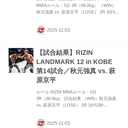
MMAルール：5分 3R（66.0kg） （WIN）
秋元強真 vs. 萩原京平（LOSE） 2R 3分52
秒 TKO（レフェリーストップ：グラウンド
パンチ） ≫ 試合結果詳細 第13試合／女子
スーパーアトム級タイトルマッチ／伊澤星
花 vs. 大島沙緒里 女子スーパーアトム級タ
イトルマッチ RIZIN MMAルール：5分
【試合結果】RIZIN
3R（49.0kg） （WIN）伊澤星花 vs. 大島沙
緒里（LOSE） 3R 判定（3-0） ≫ 試合結果
LANDMARK 12 in KOBE
詳細 【試合中止】第12試合／ヴガール・ケ
第14試合／秋元強真 vs. 萩
ラモフ vs. 松嶋こよみ ヴガール・ケラモフ
がウィルス性胃腸炎と診断...
原京平
ルール RIZIN MMAルール：5分
3R（66.0kg） 試合結果 （WIN）秋元強真
vs. 萩原京平（LOSE） 2R 3分52秒
TKO（レフェリーストップ：グラウンドパ
ンチ） 入場 ROUND 1 サウスポーで立つ秋
元に萩原が右カーフで先制。そこから計3