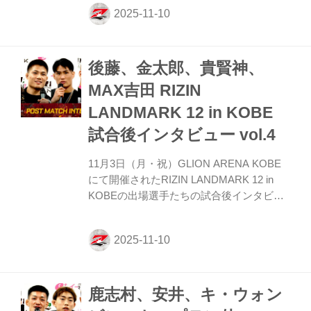
試合もまた一本勝ちしたいんで、また鍛え
るだけ」 ーー試合後の率直な感想をお聞か
せいただけますか。 摩嶋 今まあ、ホッと
してます、それだけです。 ーー木村選手と
後藤、金太郎、貴賢神、
実際に戦った印象を教えてください。 摩嶋
そうですね。やっぱりパンチとか怖かった
MAX吉田 RIZIN
んですけど。まあ腰も強くて思ったよりテ
LANDMARK 12 in KOBE
イクダウンちょっと手こずったんで、もっ
とうまくやれると思ってたんですけど。ま
試合後インタビュー vol.4
あ、うまくて強かったです。 ーー同じ階級
のメ...
11月3日（月・祝）GLION ARENA KOBE
にて開催されたRIZIN LANDMARK 12 in
KOBEの出場選手たちの試合後インタビュ
ーを公開！ YouTubeで見る 後藤丈治「強い
外国人に立ち向かっていく存在として、強
くなりたい」 ーー試合後の率直な感想をお
聞かせいただけますか。 後藤 「やってき
たこと、できたな」という感じですね。 ー
鹿志村、安井、キ・ウォン
ープラン通りの展開だったということでし
ょうか。 後藤 というよりも、ずっとイメ