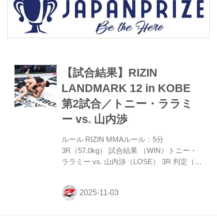
【試合結果】RIZIN
LANDMARK 12 in KOBE
第2試合／トニー・ララミ
ー vs. 山内渉
ルール RIZIN MMAルール：5分
3R（57.0kg） 試合結果 （WIN）トニー・
ララミー vs. 山内渉（LOSE） 3R 判定（3-
0） 入場 ROUND 1 両者オーソドックスで
山内が左インロー、左ミドルを飛ばしてラ
ラミーを懐に入らせない。しかしララミー
は低いタックルで入り、山内の脚を引きテ