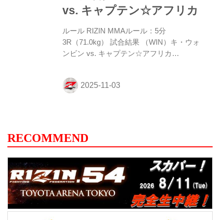
た安井だが、ここで鹿志村がオモプラッタ
vs. キャプテン☆アフリカ
でとらえ、腕十字とアームロックを連係し
て極めを狙う。しかし安井は...
ルール RIZIN MMAルール：5分
3R（71.0kg） 試合結果 （WIN）キ・ウォ
ンビン vs. キャプテン☆アフリカ
（LOSE） 3R 判定（3-0） 入場 ROUND 1
アフリカが左インローで先制。しかしウォ
ンビンにストレートと左フックを効かさ
れ、片足タックルで組みつく。一度は切ら
れたアフリカだが再度片足タックルで組み
つき、ウォンビンを金網に押し込む。ウォ
ンビンはパウンドを入れつつチョークを狙
RECOMMEND
い、アフリカはしかし仰向けになってこれ
を外す。レフェリーがブレークして再開。
前に来たウォンビンをアフリカが腰投げ
も、勢いがつきすぎウォンビンが上になっ
てしまう。ウォンビンはトップポジシ...