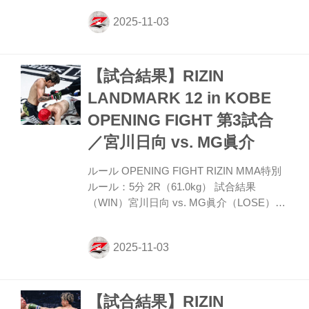
の赤平に対しサウスポーの翔磨。サウスポ
ーから左の蹴りを飛ばす翔磨に赤平は前蹴
りで対抗し、力を込めた左フックと右スト
レートを振るう。翔磨が左インロー、左ミ
【試合結果】RIZIN
ドルと放ったところに赤平は右ストレート
を合わせてダウンを奪取。立ち上がるもダ
LANDMARK 12 in KOBE
メージを感じさせる翔磨に赤平は左フック
OPENING FIGHT 第3試合
とストレートでラッシュし、左フックで2
度目のダウンを奪う。フィニッシュを狙う
／宮川日向 vs. MG眞介
赤平だが、翔磨も左ストレートを左フッ
ク...
ルール OPENING FIGHT RIZIN MMA特別
ルール：5分 2R（61.0kg） 試合結果
（WIN）宮川日向 vs. MG眞介（LOSE）
1R 1分52秒 TKO（レフェリーストップ：
グラウンドパンチ） 入場 ROUND 1 共にオ
ーソドックスから宮川がジャブ、ストレー
トと伸ばす。宮川は積極的に思い切りのよ
い右クロス、ストレートを振るっていく。
【試合結果】RIZIN
眞介は警戒しながらこれに応じ打ち合う