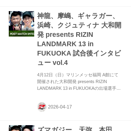
の率直な感想をお聞かせいただけますか。
堀江 結果として勝てて最高ですね。で、修
神龍、摩嶋、ギャラガー、
正点もいっぱい見つかったんで、もう勝っ
て反省ってのがもう最高なんで嬉しいす
浜崎、クジュティナ 大和開
ね。 ーー対戦相手と実際に戦った印象を教
発 presents RIZIN
えてください。 堀江 やっぱり思ってた通
りパワフルで圧力があるファイターだった
LANDMARK 13 in
なっていう風に、戦ってみても思いました
FUKUOKA 試合後インタビ
ね。 ー...
ュー vol.4
4月12日（日）マリンメッセ福岡 A館にて
開催された大和開発 presents RIZIN
LANDMARK 13 in FUKUOKAの出場選手た
ちの試合後インタビューを公開！ YouTube
で見る 神龍誠「6月、僕の地元でチャンピ
オンになります」 ーー試合後の率直な感想
をお聞かせいただけますか。 神龍 ま、完
璧なんじゃないですかね、内容的に。しっ
ズマガジー、天弥、本田、
かり1Rでフィニッシュするっていう有言実