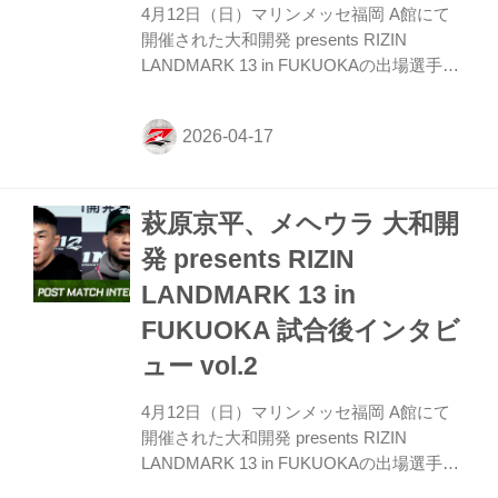
4月12日（日）マリンメッセ福岡 A館にて
開催された大和開発 presents RIZIN
LANDMARK 13 in FUKUOKAの出場選手た
ちの試合後インタビューを公開！ YouTube
で見る ラジャブアリ・シェイドゥラエフ
「自分より強い選手と試合したいという気
持ち」 ーー試合後の率直な感想をお聞かせ
いただけますか。 シェイドゥラエフ どう
萩原京平、メヘウラ 大和開
もありがとうございます。私の今の気持ち
について言えば、私の今の気持ちをそれぞ
発 presents RIZIN
れの皆さんが、それを実感できないと私は
LANDMARK 13 in
言葉では説明できません。 ーー今おにぎり
食べていらっしゃいましたが、日本のおに
FUKUOKA 試合後インタビ
ぎりは日本に来るたびに食べてるのです
ュー vol.2
か？ シェイド...
4月12日（日）マリンメッセ福岡 A館にて
開催された大和開発 presents RIZIN
LANDMARK 13 in FUKUOKAの出場選手た
ちの試合後インタビューを公開！ YouTube