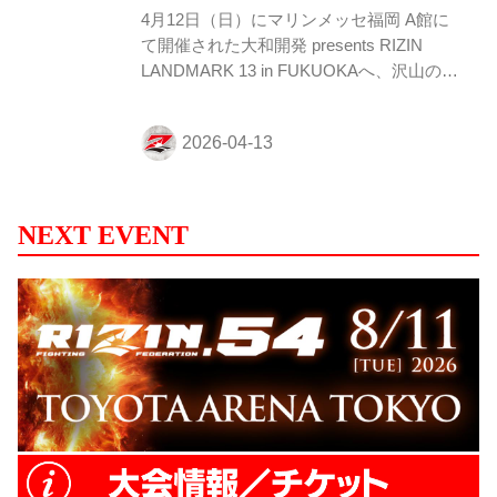
4月12日（日）にマリンメッセ福岡 A館に
て開催された大和開発 presents RIZIN
LANDMARK 13 in FUKUOKAへ、沢山のご
来場、並びにご視聴いただき、誠にありが
とうございました。 本大会をご観戦、また
はご視聴された皆さまへ簡単なアンケート
を実施しております。 たくさんのご意見・
ご感想をお待ちしております。 来場・視聴
者アンケート 概要 アンケートをご記入い
NEXT EVENT
ただいた方の中から抽選で3名様に「大和
開発 presents RIZIN LANDMARK 13 in
FUKUOKA 出場選手サイン入りポスター」
をプレゼント致します。 プレゼント内容
RIZIN LAND...