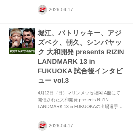
で見る 萩原京平「弱すぎました。自分が」
ーー試合後の率直な感想をお聞かせいただ
けますか。 萩原 弱すぎました。自分が。
ーー対戦相手と実際に戦った印象を教えて
堀江、パトリッキー、アジ
ください。 萩原 うーんまあ力が強かった
ですね、結構。 ーー試合展開としてはどん
ズベク、朝久、シンパヤッ
なプランを考えていましたか。 萩原 うー
ク 大和開発 presents RIZIN
んまあ細かいプランはあんまり別に考えて
なくて、やってきたことを練習通りやろう
LANDMARK 13 in
っていう風に思ってやってました。 ーー相
FUKUOKA 試合後インタビ
手...
ュー vol.3
4月12日（日）マリンメッセ福岡 A館にて
開催された大和開発 presents RIZIN
LANDMARK 13 in FUKUOKAの出場選手た
ちの試合後インタビューを公開！ YouTube
で見る 堀江圭功「結果として勝てて最高。
修正点もいっぱい見つかった」 ーー試合後