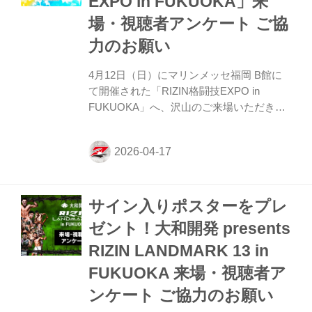
EXPO in FUKUOKA」来
ったと思います。 ーー対戦相手の天弥選手
が計量オーバーをしてしまったことを初め
場・視聴者アンケート ご協
て聞いた時にはどんな感想を持ちました
力のお願い
か。 ズマガ...
4月12日（日）にマリンメッセ福岡 B館に
て開催された「RIZIN格闘技EXPO in
FUKUOKA」へ、沢山のご来場いただき誠
にありがとうございました。 本イベントに
ご来場された皆さまへ簡単なアンケートを
実施しております。たくさんのご意見・ご
感想をお待ちしております。 来場・視聴者
アンケート 概要 アンケートをご記入いた
サイン入りポスターをプレ
だいた方の中から抽選で2名様に「大和開
発 presents RIZIN LANDMARK 13 in
ゼント！大和開発 presents
FUKUOKA 出場選手サイン入りポスター」
RIZIN LANDMARK 13 in
をプレゼント致します。 プレゼント内容
RIZIN LANDMARK 13 in FUKUOKA 出場選
FUKUOKA 来場・視聴者ア
手サイン入りポスタ...
ンケート ご協力のお願い