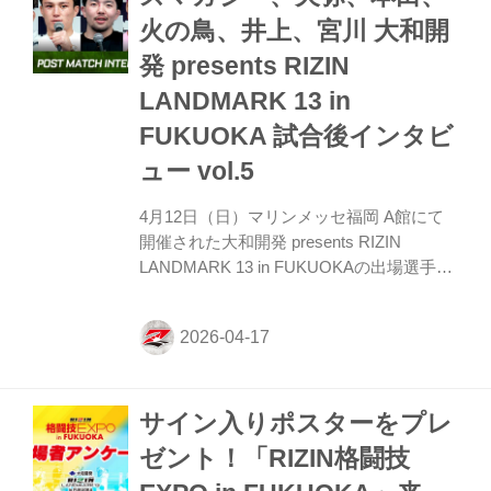
行ができて良かったです。 ーー対戦相手と
火の鳥、井上、宮川 大和開
実際に戦った印象を教えてください。 神龍
発 presents RIZIN
最後まで諦めないで、あの体勢で本当に根
性あるなって思いました。 ーー試合が終わ
LANDMARK 13 in
った後には扇久保博正選手がケージの中に
FUKUOKA 試合後インタビ
呼...
ュー vol.5
4月12日（日）マリンメッセ福岡 A館にて
開催された大和開発 presents RIZIN
LANDMARK 13 in FUKUOKAの出場選手た
ちの試合後インタビューを公開！ YouTube
で見る ヌルハン・ズマガジー「このまま勝
ち星を積み続けて、そしてベルトに辿り着
きたい」 ーー試合後の率直な感想をお聞か
せいただけますか。 ズマガジー 気持ちの
サイン入りポスターをプレ
上でもそして体の面でも非常に良い状態で
す。全て自分たちが計画した通りに進める
ゼント！「RIZIN格闘技
ことができました。先述通りの試合展開だ