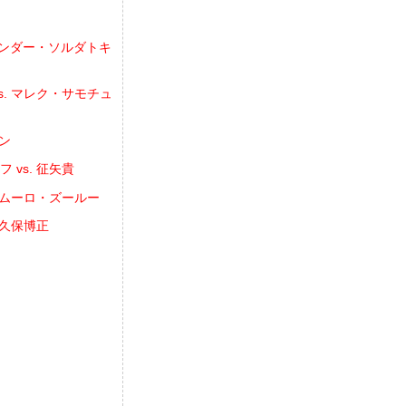
レクサンダー・ソルダトキ
vs. マレク・サモチュ
セン
 vs. 征矢貴
ンカジムーロ・ズールー
 扇久保博正