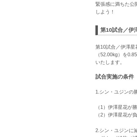
緊張感に満ちた公開
しよう！
第10試合／伊
第10試合／伊澤星
（52.00kg）を
いたします。
試合実施の条件
1.シン・ユジン
（1）伊澤星花が
（2）伊澤星花が
2.シン・ユジンに