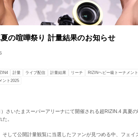
.4 真夏の喧嘩祭り 計量結果のお知らせ
6
ZIN4
計量
ライブ配信
計量結果
リーチ
RIZINヘビー級トーナメント2
メント2025
日）さいたまスーパーアリーナにて開催される超RIZIN.4 真夏
れた。
、そして公開計量観覧に当選したファンが見つめる中、フェイ