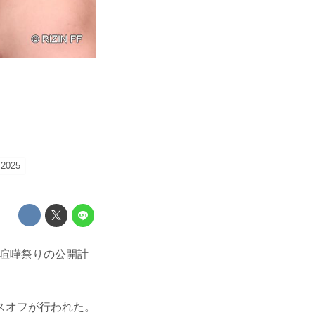
025
の喧嘩祭りの公開計
スオフが行われた。