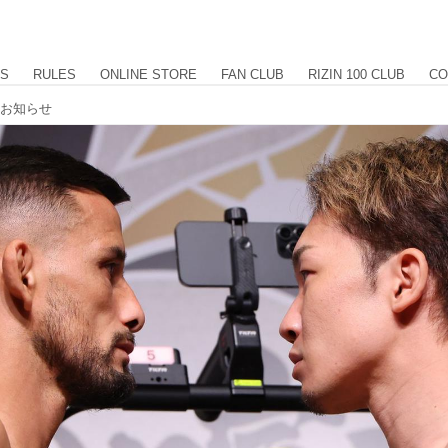
US
RULES
ONLINE STORE
FAN CLUB
RIZIN 100 CLUB
CO
のお知らせ