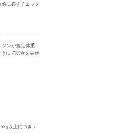
大会前に必ずチェック
・ユジンが規定体重
条件付きにて試合を実施
5kg以上につきレ