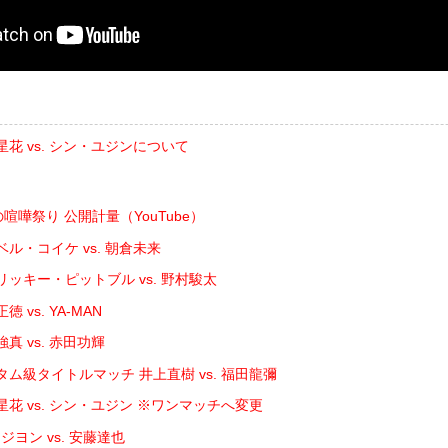
星花 vs. シン・ユジンについて
夏の喧嘩祭り 公開計量（YouTube）
ル・コイケ vs. 朝倉未来
リッキー・ピットブル vs. 野村駿太
 vs. YA-MAN
真 vs. 赤田功輝
タム級タイトルマッチ 井上直樹 vs. 福田龍彌
星花 vs. シン・ユジン ※ワンマッチへ変更
ヨン vs. 安藤達也