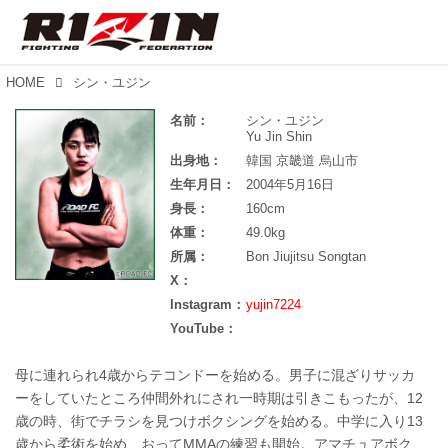
HOME
シン・ユジン
名前：
シン・ユジン
Yu Jin Shin
出身地：
韓国 京畿道 烏山市
生年月日：
2004年5月16日
身長：
160cm
体重：
49.0kg
所属：
Bon Jiujitsu Songtan
X：
Instagram：
yujin7224
YouTube：
母に連れられ4歳からテコンドーを始める。男子に混ざりサッカ
ーをしていたところ仲間外れにされ一時期は引きこもったが、12
歳の時、街でチラシを見つけボクシングを始める。中学に入り13
歳から柔術を始め、おってMMAの練習も開始。アマチュアボク