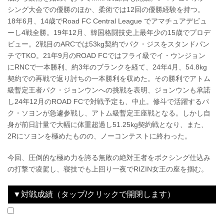
シング大会での優勝のほか、柔術では12回の優勝経験を持つ。
18年6月、14歳でRoad FC Central League でアマチュアデビュ
ーし4戦全勝。19年12月、韓国格闘技史上最年少の15歳でプロデ
ビュー。2戦目のARCでは53kg契約でパク・ジスをスタンドパン
チでTKO。21年9月のROAD FCではフライ級でイ・ウンジョン
にRNCで一本勝利、約3年のブランクを経て、24年4月、54.8kg
契約での再戦で返り討ちの一本勝利を収めた。その勝利でアトム
級暫定王者パク・ジョンウンへの挑戦を表明、ジョンウンも承諾
し24年12月のROAD FCで対戦予定も、中止。修斗で活躍するパ
ク・ソヨンが急遽参戦し、アトム級暫定王座戦となる。しかし自
身が前日計量で大幅に体重超過し51.25kg契約戦となり、また、
2Rにソヨンを極めたものの、ノーコンテストに終わった。
今回、圧倒的な極め力を誇る無敗の絶対王者をボクシング仕込み
の打撃で凌駕し、寝技でも上回り一夜でRIZIN女王の座を掴む。
▼対戦成績（タップ/クリックで開閉します）
2025.07.27
超RIZIN.4 真夏の喧嘩祭り
LOSE
vs
伊澤星花
1R 2分24秒 SUB（タップアウト：肩固め）