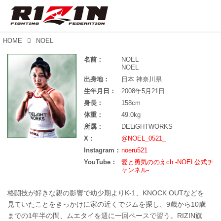
HOME
NOEL
名前：
NOEL
NOEL
出身地：
日本 神奈川県
生年月日：
2008年5月21日
身長：
158cm
体重：
49.0kg
所属：
DELiGHTWORKS
X：
@NOEL_0521_
Instagram：
noeru521
YouTube：
愛と勇気ののえch -NOEL公式チ
ャンネル-
格闘技が好きな親の影響で幼少期よりK-1、KNOCK OUTなどを
見ていたことをきっかけに家の近くでジムを探し、9歳から10歳
までの1年半の間、ムエタイを週に一回ペースで習う。RIZIN旗