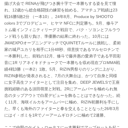
揚げ大会で RENAが飛びつき腕十字で一本勝ちする姿を見て憧
れ、12歳から総合格闘技の練習を始める。アマチュア戦績は23
戦16勝5敗2分 （一本10）。24年8月、Produce by SHOOTO
colors 3でプロデビュー、ヒヤマ NFCに判定勝ち。9月、修斗ア
トム級インフィニティリーグ２戦目で、パク・ソヨンとフルラウ
ンド戦うも競り負け、準優勝の結果に終わった。10月には
JMAEXPOオープニングマッチでQUINTETルールに挑戦し、柔術
家の城戸ユカリを相手に1分48秒、得意技であるマルセロチンで
一本勝利した。前戦の12月、修斗で藤井惠の愛弟子である平田彩
音に1R リアネイキドチョークで一本勝ちを収め現在プロMMA戦
績4戦3勝（一本2）1敗。5月、RIZIN男祭りのリングに上がり、
RIZIN参戦が発表されると、7月の大舞台は、かつて自身と同様
に女子高生ファイターとして注目を集め、DEEP JEWELSで王座
挑戦経験のある須田萌里と対戦。2Rにアームバーを極められ無
念のタップアウトで白星デビューを飾ることはできなかった。続
く11月、海咲イルカをアームバーに極め、RIZIN初勝利を手にし
た。早くも海外のファイターと拳を交えることとなった26年3月
にはイ・ボミを1Rでノーアームギロチンに極めて2連勝。
ここで中堅のケイト・ロータスに一本勝利でアップセットを起こ