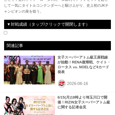
して一気にタイトルコンテンダーへと駆け上がり、史上初のJKチ
ャンピオンの座を狙う。
▼対戦成績（タップ/クリックで開閉します）
2025.07.27
超RIZIN.4 真夏の喧嘩祭り
LOSE
2025.11.03
RIZIN LANDMARK 12 in KOBE
WIN
2026.03.07
RIZIN.52
WIN
vs
vs
vs
須田萌里
海咲イルカ
イ・ボミ
2R 3分02秒 SUB（タップアウト：アームバー）
2R 2分46秒 SUB（タップアウト：アームバー）
1R 2分07秒 SUB（タップアウト：フロントチョーク）
関連記事
女子スーパーアトム級王座戦線
が始動！RENA復帰戦、ケイト・
ロータス vs. NOELなど4カード
発表
6/15(月)18時より埼玉川口で開
催！RIZIN女子スーパーアトム級
に関する記者会見