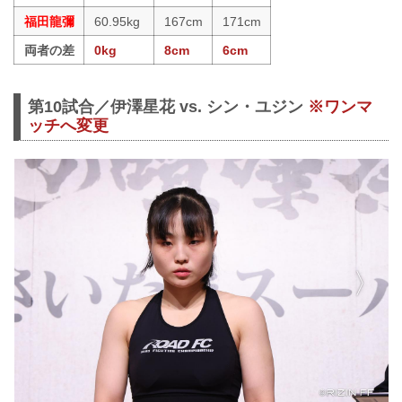
福田龍彌
60.95kg
167cm
171cm
両者の差
0kg
8cm
6cm
第10試合／伊澤星花 vs. シン・ユジン
※ワンマ
ッチへ変更