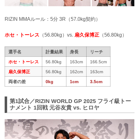
RIZIN MMAルール：5分 3R（57.0kg契約）
ホセ・トーレス
（56.80kg）vs.
扇久保博正
（56.80kg）
選手名
計量結果
身長
リーチ
ホセ・トーレス
56.80kg
163cm
166.5cm
扇久保博正
56.80kg
162cm
163cm
両者の差
0kg
1cm
3.5cm
第1試合／RIZIN WORLD GP 2025 フライ級トー
ナメント 1回戦 元谷友貴 vs. ヒロヤ