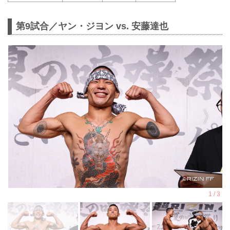
第9試合／ヤン・ジヨン vs. 安藤達也