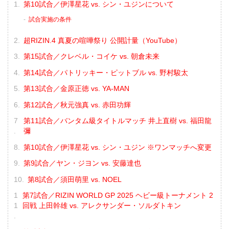
第10試合／伊澤星花 vs. シン・ユジンについて
試合実施の条件
超RIZIN.4 真夏の喧嘩祭り 公開計量（YouTube）
第15試合／クレベル・コイケ vs. 朝倉未来
第14試合／パトリッキー・ピットブル vs. 野村駿太
第13試合／金原正徳 vs. YA-MAN
第12試合／秋元強真 vs. 赤田功輝
第11試合／バンタム級タイトルマッチ 井上直樹 vs. 福田龍
彌
第10試合／伊澤星花 vs. シン・ユジン ※ワンマッチへ変更
第9試合／ヤン・ジヨン vs. 安藤達也
第8試合／須田萌里 vs. NOEL
第7試合／RIZIN WORLD GP 2025 ヘビー級トーナメント 2
回戦 上田幹雄 vs. アレクサンダー・ソルダトキン