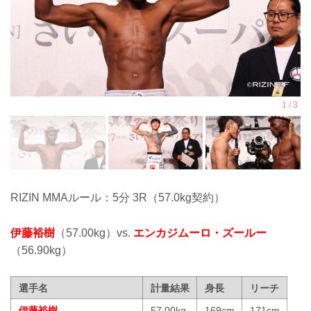
RIZIN MMAルール：5分 3R（57.0kg契約）
伊藤裕樹
（57.00kg）vs.
エンカジムーロ・ズールー
（56.90kg）
選手名
計量結果
身長
リーチ
伊藤裕樹
57.00kg
169cm
171cm