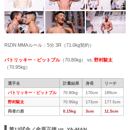
RIZIN MMAルール：5分 3R（71.0kg契約）
パトリッキー・ピットブル
（70.80kg） vs.
野村駿太
（70.95kg）
選手名
計量結果
身長
リーチ
パトリッキー・ピットブル
70.80kg
170cm
189cm
野村駿太
70.95kg
173cm
177.5cm
両者の差
0.15kg
3cm
11.5cm
第13試合／金原正徳 vs. YA-MAN