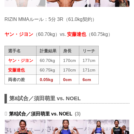
RIZIN MMAルール：5分 3R（61.0kg契約）
ヤン・ジヨン
（60.70kg）vs.
安藤達也
（60.75kg）
選手名
計量結果
身長
リーチ
ヤン・ジヨン
60.70kg
170cm
177cm
安藤達也
60.75kg
170cm
171cm
両者の差
0.05kg
0cm
6cm
第8試合／須田萌里 vs. NOEL
第8試合／須田萌里 vs. NOEL
3