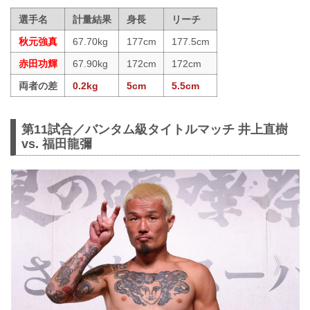
選手名
計量結果
身長
リーチ
秋元強真
67.70kg
177cm
177.5cm
赤田功輝
67.90kg
172cm
172cm
両者の差
0.2kg
5cm
5.5cm
第11試合／バンタム級タイトルマッチ 井上直樹
vs. 福田龍彌