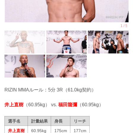
RIZIN MMAルール：5分 3R（61.0kg契約）
井上直樹
（60.95kg） vs.
福田龍彌
（60.95kg）
選手名
計量結果
身長
リーチ
井上直樹
60.95kg
175cm
177cm