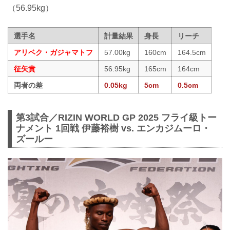
（56.95kg）
選手名
計量結果
身長
リーチ
アリベク・ガジャマトフ
57.00kg
160cm
164.5cm
征矢貴
56.95kg
165cm
164cm
両者の差
0.05kg
5cm
0.5cm
第3試合／RIZIN WORLD GP 2025 フライ級トー
ナメント 1回戦 伊藤裕樹 vs. エンカジムーロ・
ズールー