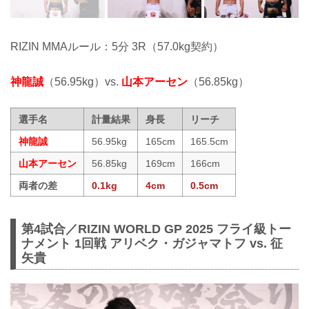
RIZIN MMAルール：5分 3R（57.0kg契約）
神龍誠
（56.95kg）vs.
山本アーセン
（56.85kg）
選手名
計量結果
身長
リーチ
神龍誠
56.95kg
165cm
165.5cm
山本アーセン
56.85kg
169cm
166cm
両者の差
0.1kg
4cm
0.5cm
第4試合／RIZIN WORLD GP 2025 フライ級トー
ナメント 1回戦 アリベク・ガジャマトフ vs. 征
矢貴