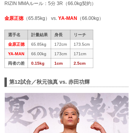
RIZIN MMAルール：5分 3R（66.0kg契約）
金原正徳
（65.85kg） vs.
YA-MAN
（66.00kg）
選手名
計量結果
身長
リーチ
金原正徳
65.85kg
172cm
173.5cm
YA-MAN
66.00kg
173cm
171cm
両者の差
0.15kg
1cm
2.5cm
第12試合／秋元強真 vs. 赤田功輝