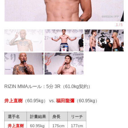
RIZIN MMAルール：5分 3R（61.0kg契約）
井上直樹
（60.95kg） vs.
福田龍彌
（60.95kg）
選手名
計量結果
身長
リーチ
井上直樹
60.95kg
175cm
177cm