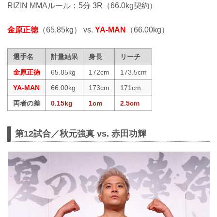
RIZIN MMAルール：5分 3R（66.0kg契約）
金原正徳
（65.85kg） vs.
YA-MAN
（66.00kg）
選手名
計量結果
身長
リーチ
金原正徳
65.85kg
172cm
173.5cm
YA-MAN
66.00kg
173cm
171cm
両者の差
0.15kg
1cm
2.5cm
第12試合／秋元強真 vs. 赤田功輝