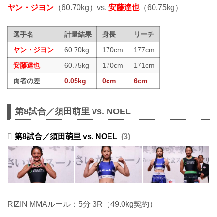
ヤン・ジヨン
（60.70kg）vs.
安藤達也
（60.75kg）
選手名
計量結果
身長
リーチ
ヤン・ジヨン
60.70kg
170cm
177cm
安藤達也
60.75kg
170cm
171cm
両者の差
0.05kg
0cm
6cm
第8試合／須田萌里 vs. NOEL
第8試合／須田萌里 vs. NOEL
3
RIZIN MMAルール：5分 3R（49.0kg契約）