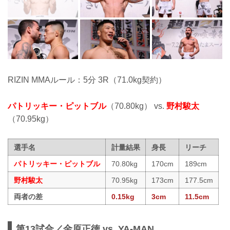
RIZIN MMAルール：5分 3R（71.0kg契約）
パトリッキー・ピットブル
（70.80kg） vs.
野村駿太
（70.95kg）
選手名
計量結果
身長
リーチ
パトリッキー・ピットブル
70.80kg
170cm
189cm
野村駿太
70.95kg
173cm
177.5cm
両者の差
0.15kg
3cm
11.5cm
第13試合／金原正徳 vs. YA-MAN