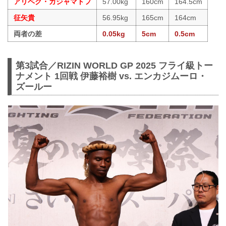
アリベク・ガジャマトフ
57.00kg
160cm
164.5cm
征矢貴
56.95kg
165cm
164cm
両者の差
0.05kg
5cm
0.5cm
第3試合／RIZIN WORLD GP 2025 フライ級トー
ナメント 1回戦 伊藤裕樹 vs. エンカジムーロ・
ズールー