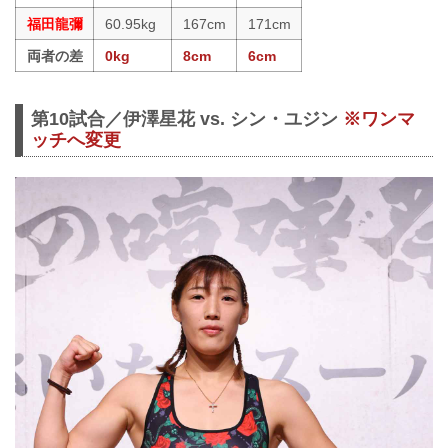
福田龍彌
60.95kg
167cm
171cm
両者の差
0kg
8cm
6cm
第10試合／伊澤星花 vs. シン・ユジン
※ワンマ
ッチへ変更