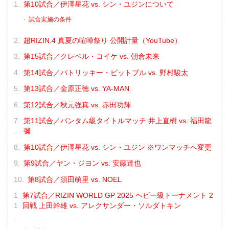
第10試合／伊澤星花 vs. シン・ユジンについて
試合実施の条件
超RIZIN.4 真夏の喧嘩祭り 公開計量（YouTube）
第15試合／クレベル・コイケ vs. 朝倉未来
第14試合／パトリッキー・ピットブル vs. 野村駿太
第13試合／金原正徳 vs. YA-MAN
第12試合／秋元強真 vs. 赤田功輝
第11試合／バンタム級タイトルマッチ 井上直樹 vs. 福田龍
彌
第10試合／伊澤星花 vs. シン・ユジン ※ワンマッチへ変更
第9試合／ヤン・ジヨン vs. 安藤達也
第8試合／須田萌里 vs. NOEL
第7試合／RIZIN WORLD GP 2025 ヘビー級トーナメント 2
回戦 上田幹雄 vs. アレクサンダー・ソルダトキン