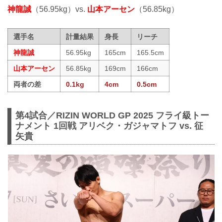
神龍誠
（56.95kg）vs.
山本アーセン
（56.85kg）
選手名
計量結果
身長
リーチ
神龍誠
56.95kg
165cm
165.5cm
山本アーセン
56.85kg
169cm
166cm
両者の差
0.1kg
4cm
0.5cm
第4試合／RIZIN WORLD GP 2025 フライ級トー
ナメント 1回戦 アリベク・ガジャマトフ vs. 征
矢貴