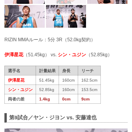
RIZIN MMAルール：5分 3R（52.0kg契約）
伊澤星花
（51.45kg） vs.
シン・ユジン
（52.85kg）
選手名
計量結果
身長
リーチ
伊澤星花
51.45kg
160cm
162.5cm
シン・ユジン
52.85kg
160cm
153.5cm
両者の差
1.4kg
0cm
9cm
第9試合／ヤン・ジヨン vs. 安藤達也