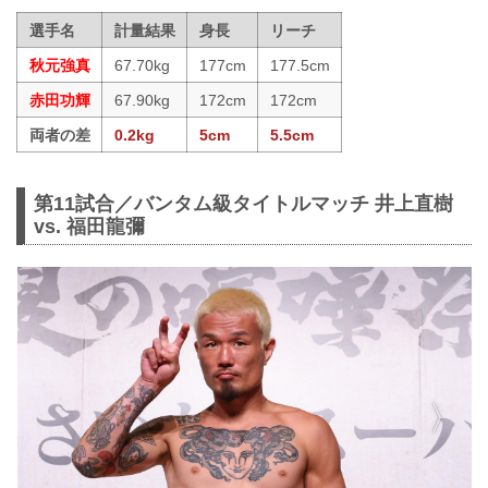
選手名
計量結果
身長
リーチ
秋元強真
67.70kg
177cm
177.5cm
赤田功輝
67.90kg
172cm
172cm
両者の差
0.2kg
5cm
5.5cm
第11試合／バンタム級タイトルマッチ 井上直樹
vs. 福田龍彌