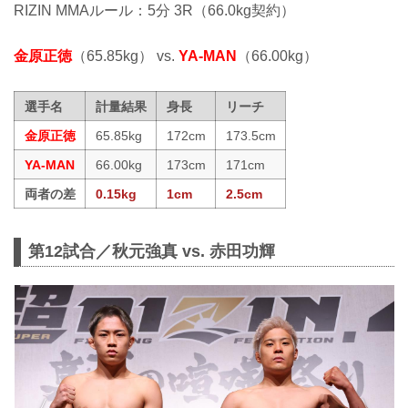
RIZIN MMAルール：5分 3R（66.0kg契約）
金原正徳
（65.85kg） vs.
YA-MAN
（66.00kg）
選手名
計量結果
身長
リーチ
金原正徳
65.85kg
172cm
173.5cm
YA-MAN
66.00kg
173cm
171cm
両者の差
0.15kg
1cm
2.5cm
第12試合／秋元強真 vs. 赤田功輝