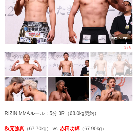
RIZIN MMAルール：5分 3R（68.0kg契約）
秋元強真
（67.70kg） vs.
赤田功輝
（67.90kg）