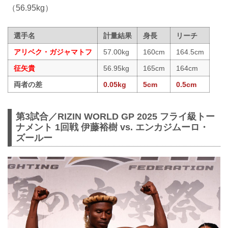
（56.95kg）
選手名
計量結果
身長
リーチ
アリベク・ガジャマトフ
57.00kg
160cm
164.5cm
征矢貴
56.95kg
165cm
164cm
両者の差
0.05kg
5cm
0.5cm
第3試合／RIZIN WORLD GP 2025 フライ級トー
ナメント 1回戦 伊藤裕樹 vs. エンカジムーロ・
ズールー