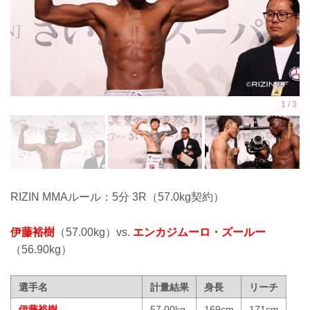
RIZIN MMAルール：5分 3R（57.0kg契約）
伊藤裕樹
（57.00kg）vs.
エンカジムーロ・ズールー
（56.90kg）
選手名
計量結果
身長
リーチ
伊藤裕樹
57.00kg
169cm
171cm