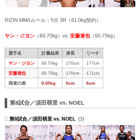
RIZIN MMAルール：5分 3R（61.0kg契約）
ヤン・ジヨン
（60.70kg）vs.
安藤達也
（60.75kg）
選手名
計量結果
身長
リーチ
ヤン・ジヨン
60.70kg
170cm
177cm
安藤達也
60.75kg
170cm
171cm
両者の差
0.05kg
0cm
6cm
第8試合／須田萌里 vs. NOEL
第8試合／須田萌里 vs. NOEL
3