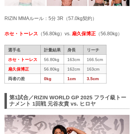
RIZIN MMAルール：5分 3R（57.0kg契約）
ホセ・トーレス
（56.80kg）vs.
扇久保博正
（56.80kg）
選手名
計量結果
身長
リーチ
ホセ・トーレス
56.80kg
163cm
166.5cm
扇久保博正
56.80kg
162cm
163cm
両者の差
0kg
1cm
3.5cm
第1試合／RIZIN WORLD GP 2025 フライ級トー
ナメント 1回戦 元谷友貴 vs. ヒロヤ