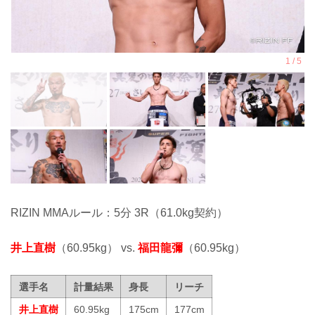
RIZIN MMAルール：5分 3R（61.0kg契約）
井上直樹
（60.95kg） vs.
福田龍彌
（60.95kg）
選手名
計量結果
身長
リーチ
井上直樹
60.95kg
175cm
177cm