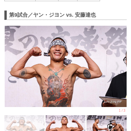
第9試合／ヤン・ジヨン vs. 安藤達也