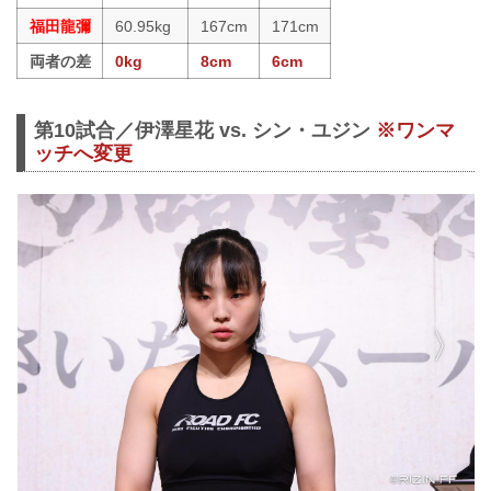
福田龍彌
60.95kg
167cm
171cm
両者の差
0kg
8cm
6cm
第10試合／伊澤星花 vs. シン・ユジン
※ワンマ
ッチへ変更