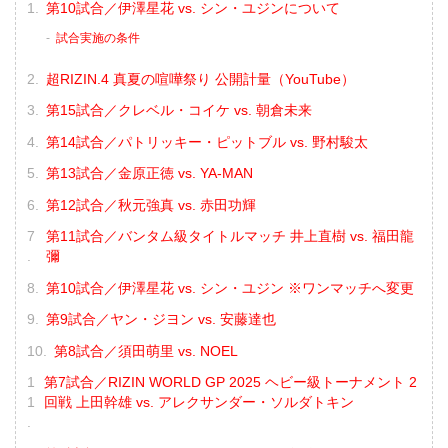
第10試合／伊澤星花 vs. シン・ユジンについて
試合実施の条件
超RIZIN.4 真夏の喧嘩祭り 公開計量（YouTube）
第15試合／クレベル・コイケ vs. 朝倉未来
第14試合／パトリッキー・ピットブル vs. 野村駿太
第13試合／金原正徳 vs. YA-MAN
第12試合／秋元強真 vs. 赤田功輝
第11試合／バンタム級タイトルマッチ 井上直樹 vs. 福田龍
彌
第10試合／伊澤星花 vs. シン・ユジン ※ワンマッチへ変更
第9試合／ヤン・ジヨン vs. 安藤達也
第8試合／須田萌里 vs. NOEL
第7試合／RIZIN WORLD GP 2025 ヘビー級トーナメント 2
回戦 上田幹雄 vs. アレクサンダー・ソルダトキン