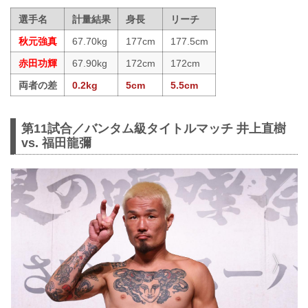
選手名
計量結果
身長
リーチ
秋元強真
67.70kg
177cm
177.5cm
赤田功輝
67.90kg
172cm
172cm
両者の差
0.2kg
5cm
5.5cm
第11試合／バンタム級タイトルマッチ 井上直樹
vs. 福田龍彌