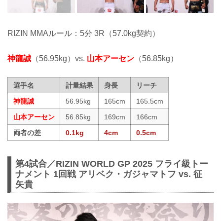
RIZIN MMAルール：5分 3R（57.0kg契約）
神龍誠
（56.95kg）vs.
山本アーセン
（56.85kg）
選手名
計量結果
身長
リーチ
神龍誠
56.95kg
165cm
165.5cm
山本アーセン
56.85kg
169cm
166cm
両者の差
0.1kg
4cm
0.5cm
第4試合／RIZIN WORLD GP 2025 フライ級トー
ナメント 1回戦 アリベク・ガジャマトフ vs. 征
矢貴