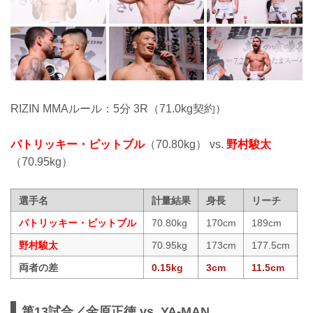
RIZIN MMAルール：5分 3R（71.0kg契約）
パトリッキー・ピットブル
（70.80kg） vs.
野村駿太
（70.95kg）
選手名
計量結果
身長
リーチ
パトリッキー・ピットブル
70.80kg
170cm
189cm
野村駿太
70.95kg
173cm
177.5cm
両者の差
0.15kg
3cm
11.5cm
第13試合／金原正徳 vs. YA-MAN