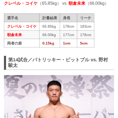
クレベル・コイケ
（65.85kg） vs.
朝倉未来
（66.00kg）
選手名
計量結果
身長
リーチ
クレベル・コイケ
65.85kg
178cm
183cm
朝倉未来
66.00kg
177cm
178cm
両者の差
0.15kg
1cm
5cm
第14試合／パトリッキー・ピットブル vs. 野村
駿太