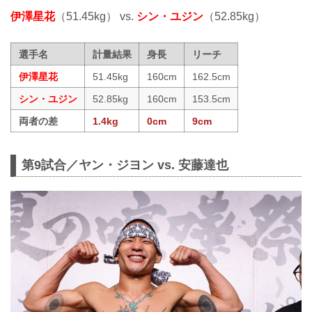
伊澤星花
（51.45kg） vs.
シン・ユジン
（52.85kg）
選手名
計量結果
身長
リーチ
伊澤星花
51.45kg
160cm
162.5cm
シン・ユジン
52.85kg
160cm
153.5cm
両者の差
1.4kg
0cm
9cm
第9試合／ヤン・ジヨン vs. 安藤達也