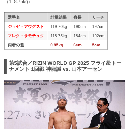
（118.75kg）
選手名
計量結果
身長
リーチ
ジョゼ・アウグスト
119.70kg
190cm
197cm
マレク・サモチュク
118.75kg
184cm
192cm
両者の差
0.95kg
6cm
5cm
第5試合／RIZIN WORLD GP 2025 フライ級トー
ナメント 1回戦 神龍誠 vs. 山本アーセン