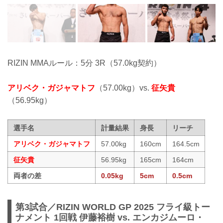
RIZIN MMAルール：5分 3R（57.0kg契約）
アリベク・ガジャマトフ
（57.00kg）vs.
征矢貴
（56.95kg）
選手名
計量結果
身長
リーチ
アリベク・ガジャマトフ
57.00kg
160cm
164.5cm
征矢貴
56.95kg
165cm
164cm
両者の差
0.05kg
5cm
0.5cm
第3試合／RIZIN WORLD GP 2025 フライ級トー
ナメント 1回戦 伊藤裕樹 vs. エンカジムーロ・