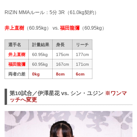
RIZIN MMAルール：5分 3R（61.0kg契約）
井上直樹
（60.95kg） vs.
福田龍彌
（60.95kg）
選手名
計量結果
身長
リーチ
井上直樹
60.95kg
175cm
177cm
福田龍彌
60.95kg
167cm
171cm
両者の差
0kg
8cm
6cm
第10試合／伊澤星花 vs. シン・ユジン
※ワンマ
ッチへ変更