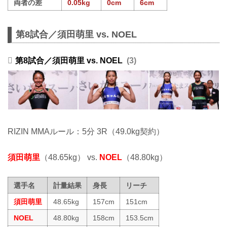
両者の差
0.05kg
0cm
6cm
第8試合／須田萌里 vs. NOEL
第8試合／須田萌里 vs. NOEL
3
RIZIN MMAルール：5分 3R（49.0kg契約）
須田萌里
（48.65kg） vs.
NOEL
（48.80kg）
選手名
計量結果
身長
リーチ
須田萌里
48.65kg
157cm
151cm
NOEL
48.80kg
158cm
153.5cm