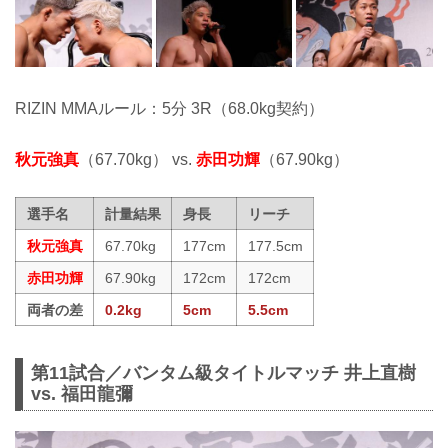
RIZIN MMAルール：5分 3R（68.0kg契約）
秋元強真
（67.70kg） vs.
赤田功輝
（67.90kg）
選手名
計量結果
身長
リーチ
秋元強真
67.70kg
177cm
177.5cm
赤田功輝
67.90kg
172cm
172cm
両者の差
0.2kg
5cm
5.5cm
第11試合／バンタム級タイトルマッチ 井上直樹
vs. 福田龍彌