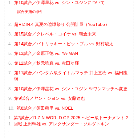
第10試合／伊澤星花 vs. シン・ユジンについて
試合実施の条件
超RIZIN.4 真夏の喧嘩祭り 公開計量（YouTube）
第15試合／クレベル・コイケ vs. 朝倉未来
第14試合／パトリッキー・ピットブル vs. 野村駿太
第13試合／金原正徳 vs. YA-MAN
第12試合／秋元強真 vs. 赤田功輝
第11試合／バンタム級タイトルマッチ 井上直樹 vs. 福田龍
彌
第10試合／伊澤星花 vs. シン・ユジン ※ワンマッチへ変更
第9試合／ヤン・ジヨン vs. 安藤達也
第8試合／須田萌里 vs. NOEL
第7試合／RIZIN WORLD GP 2025 ヘビー級トーナメント 2
回戦 上田幹雄 vs. アレクサンダー・ソルダトキン