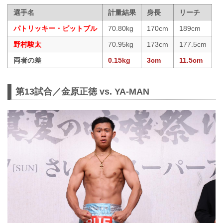
選手名
計量結果
身長
リーチ
パトリッキー・ピットブル
70.80kg
170cm
189cm
野村駿太
70.95kg
173cm
177.5cm
両者の差
0.15kg
3cm
11.5cm
第13試合／金原正徳 vs. YA-MAN