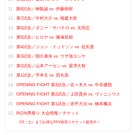
第8試合／神龍誠 vs. 伊藤裕樹
第7試合／中村大介 vs. 桜庭大世
第6試合／ダニー・サバテロ vs. 太田忍
第5試合／ヒロヤ vs. 篠塚辰樹
第4試合／ジョン・ドッドソン vs. 征矢貴
第3試合／朝久泰央 vs. ウザ強ヨシヤ
第2試合／山本アーセン vs. 冨澤大智
第1試合／平本丈 vs. 田丸辰
OPENING FIGHT 第3試合／佐々木大 vs. 中谷優我
OPENING FIGHT 第2試合／上田貴央 vs. ヴィニシウス
OPENING FIGHT 第1試合／赤平大治 vs. 橋本楓汰
RIZIN男祭り 大会情報／チケット
5/3（土）までお得なPPV前売りチケット販売中！