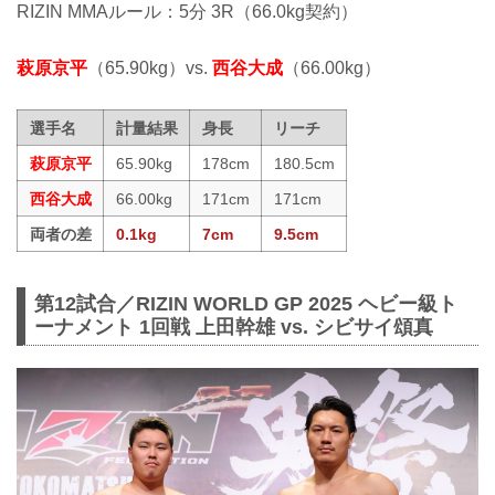
RIZIN MMAルール：5分 3R（66.0kg契約）
萩原京平
（65.90kg）vs.
西谷大成
（66.00kg）
選手名
計量結果
身長
リーチ
萩原京平
65.90kg
178cm
180.5cm
西谷大成
66.00kg
171cm
171cm
両者の差
0.1kg
7cm
9.5cm
第12試合／RIZIN WORLD GP 2025 ヘビー級ト
ーナメント 1回戦 上田幹雄 vs. シビサイ頌真