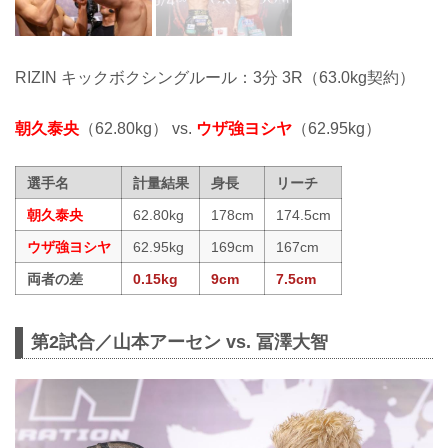
RIZIN キックボクシングルール：3分 3R（63.0kg契約）
朝久泰央
（62.80kg） vs.
ウザ強ヨシヤ
（62.95kg）
選手名
計量結果
身長
リーチ
朝久泰央
62.80kg
178cm
174.5cm
ウザ強ヨシヤ
62.95kg
169cm
167cm
両者の差
0.15kg
9cm
7.5cm
第2試合／山本アーセン vs. 冨澤大智