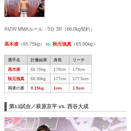
RIZIN MMAルール：5分 3R（66.0kg契約）
高木凌
（65.75kg） vs.
秋元強真
（65.90kg）
選手名
計量結果
身長
リーチ
高木凌
65.75kg
178cm
179cm
秋元強真
65.90kg
177cm
177.5cm
両者の差
0.15kg
1cm
1.5cm
第13試合／萩原京平 vs. 西谷大成