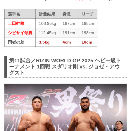
選手名
計量結果
身長
リーチ
上田幹雄
108.95kg
187cm
188cm
シビサイ頌真
112.45kg
191cm
198cm
両者の差
3.5kg
4cm
10cm
第11試合／RIZIN WORLD GP 2025 ヘビー級ト
ーナメント 1回戦 スダリオ剛 vs. ジョゼ・アウ
グスト