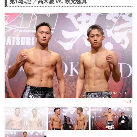
第14試合／高木凌 vs. 秋元強真