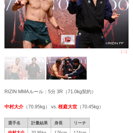
RIZIN MMAルール：5分 3R（71.0kg契約）
中村大介
（70.95kg） vs.
桜庭大世
（70.45kg）
選手名
計量結果
身長
リーチ
中村大介
70.95kg
176cm
174cm