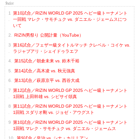
第10試合／RIZIN WORLD GP 2025 ヘビー級トーナメント
一回戦 マレク・サモチュク vs. ダニエル・ジェームスにつ
いて
RIZIN男祭り 公開計量（YouTube）
第16試合／フェザー級タイトルマッチ クレベル・コイケ vs.
ラジャブアリ・シェイドゥラエフ
第15試合／朝倉未来 vs. 鈴木千裕
第14試合／高木凌 vs. 秋元強真
第13試合／萩原京平 vs. 西谷大成
第12試合／RIZIN WORLD GP 2025 ヘビー級トーナメント
1回戦 上田幹雄 vs. シビサイ頌真
第11試合／RIZIN WORLD GP 2025 ヘビー級トーナメント
1回戦 スダリオ剛 vs. ジョゼ・アウグスト
第10試合／RIZIN WORLD GP 2025 ヘビー級トーナメント
1回戦 マレク・サモチュク vs. ダニエル・ジェームス
第9試合／皇治 vs. シナ・カリミアン