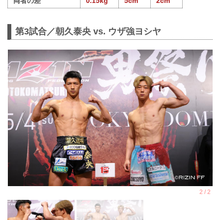
両者の差
0.15kg
5cm
2cm
第3試合／朝久泰央 vs. ウザ強ヨシヤ