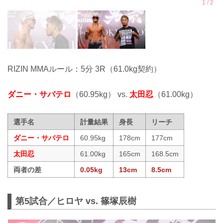
RIZIN MMAルール：5分 3R（61.0kg契約）
ダニー・サバテロ
（60.95kg） vs.
太田忍
（61.00kg）
選手名
計量結果
身長
リーチ
ダニー・サバテロ
60.95kg
178cm
177cm
太田忍
61.00kg
165cm
168.5cm
両者の差
0.05kg
13cm
8.5cm
第5試合／ヒロヤ vs. 篠塚辰樹