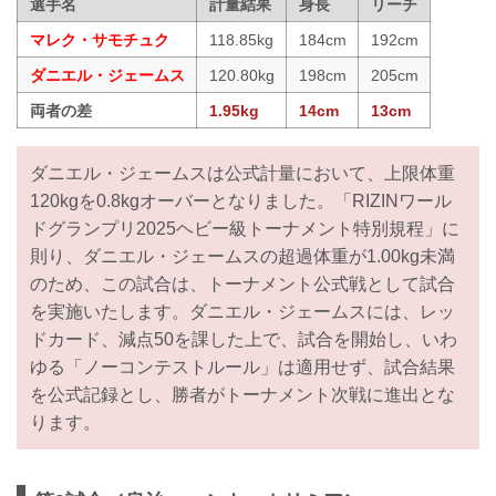
選手名
計量結果
身長
リーチ
マレク・サモチュク
118.85kg
184cm
192cm
ダニエル・ジェームス
120.80kg
198cm
205cm
両者の差
1.95kg
14cm
13cm
ダニエル・ジェームスは公式計量において、上限体重
120kgを0.8kgオーバーとなりました。「RIZINワール
ドグランプリ2025ヘビー級トーナメント特別規程」に
則り、ダニエル・ジェームスの超過体重が1.00kg未満
のため、この試合は、トーナメント公式戦として試合
を実施いたします。ダニエル・ジェームスには、レッ
ドカード、減点50を課した上で、試合を開始し、いわ
ゆる「ノーコンテストルール」は適用せず、試合結果
を公式記録とし、勝者がトーナメント次戦に進出とな
ります。