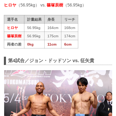
ヒロヤ
（56.95kg） vs.
篠塚辰樹
（56.95kg）
選手名
計量結果
身長
リーチ
ヒロヤ
56.95kg
164cm
168cm
篠塚辰樹
56.95kg
175cm
174cm
両者の差
0kg
11cm
6cm
第4試合／ジョン・ドッドソン vs. 征矢貴