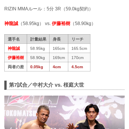
RIZIN MMAルール：5分 3R（59.0kg契約）
神龍誠
（58.95kg） vs.
伊藤裕樹
（58.90kg）
選手名
計量結果
身長
リーチ
神龍誠
58.95kg
165cm
165.5cm
伊藤裕樹
58.90kg
169cm
170cm
両者の差
0.05kg
4cm
4.5cm
第7試合／中村大介 vs. 桜庭大世