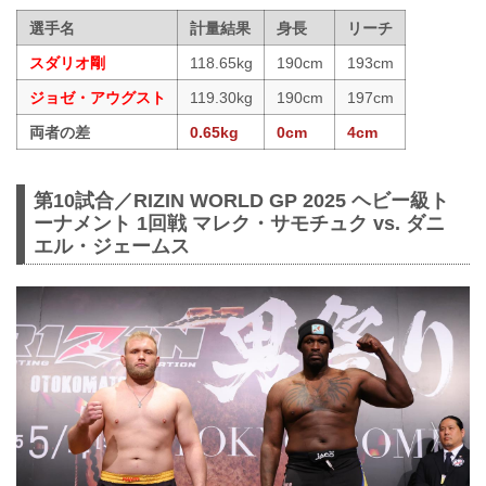
選手名
計量結果
身長
リーチ
スダリオ剛
118.65kg
190cm
193cm
ジョゼ・アウグスト
119.30kg
190cm
197cm
両者の差
0.65kg
0cm
4cm
第10試合／RIZIN WORLD GP 2025 ヘビー級ト
ーナメント 1回戦 マレク・サモチュク vs. ダニ
エル・ジェームス