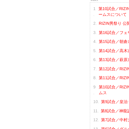
第10試合／RIZ
ームスについて
RIZIN男祭り 公
第16試合／フェ
第15試合／朝倉未
第14試合／高木凌
第13試合／萩原京
第12試合／RIZI
第11試合／RIZI
第10試合／RIZ
ムス
第9試合／皇治 
第8試合／神龍誠
第7試合／中村大
第6試合／ダニー