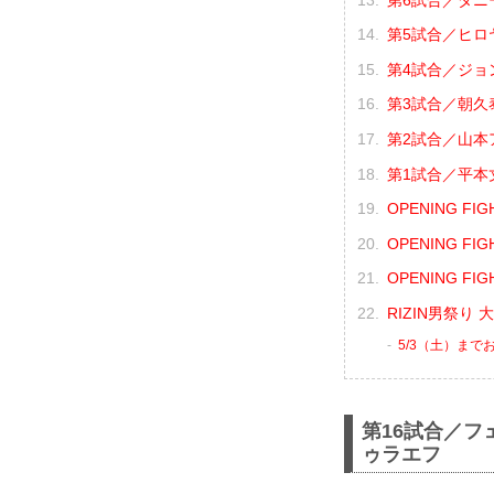
第5試合／ヒロヤ
第4試合／ジョン
第3試合／朝久泰
第2試合／山本ア
第1試合／平本丈
OPENING F
OPENING F
OPENING F
RIZIN男祭り
5/3（土）まで
第16試合／フ
ゥラエフ