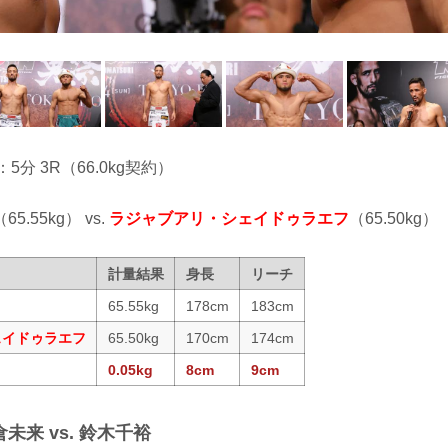
：5分 3R（66.0kg契約）
（65.55kg） vs.
ラジャブアリ・シェイドゥラエフ
（65.50kg）
計量結果
身長
リーチ
65.55kg
178cm
183cm
ェイドゥラエフ
65.50kg
170cm
174cm
0.05kg
8cm
9cm
未来 vs. 鈴木千裕