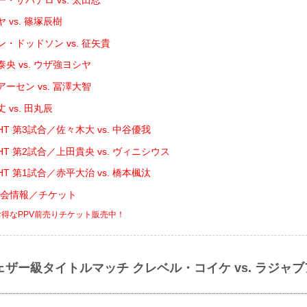
 vs. 篠塚辰樹
・ドッドソン vs. 征矢貴
央 vs. ウザ強ヨシヤ
ーセン vs. 冨澤大智
 vs. 田丸辰
IGHT 第3試合／佐々木大 vs. 中谷優我
IGHT 第2試合／上田貴央 vs. ヴィニシウス
IGHT 第1試合／赤平大治 vs. 橋本楓汰
 大会情報／チケット
お得なPPV前売りチケット販売中！
ェザー級タイトルマッチ クレベル・コイケ vs. ラジャ