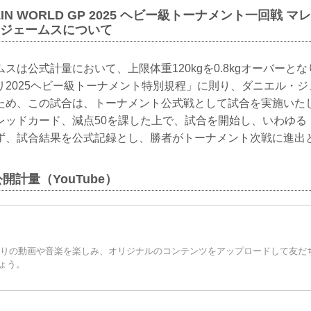
ZIN WORLD GP 2025 ヘビー級トーナメント一回戦 
ル・ジェームスについて
スは公式計量において、上限体重120kgを0.8kgオーバーとなり
リ2025ヘビー級トーナメント特別規程」に則り、ダニエル・
満のため、この試合は、トーナメント公式戦として試合を実施い
レッドカード、減点50を課した上で、試合を開始し、いわゆる
ず、試合結果を公式記録とし、勝者がトーナメント次戦に進出
公開計量（YouTube）
お気に入りの動画や音楽を楽しみ、オリジナルのコンテンツをアップロードして友
ょう。