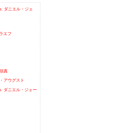
vs. ダニエル・ジェ
ゥラエフ
イ頌真
ョゼ・アウグスト
vs. ダニエル・ジェー