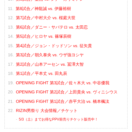
第8試合／神龍誠 vs. 伊藤裕樹
第7試合／中村大介 vs. 桜庭大世
第6試合／ダニー・サバテロ vs. 太田忍
第5試合／ヒロヤ vs. 篠塚辰樹
第4試合／ジョン・ドッドソン vs. 征矢貴
第3試合／朝久泰央 vs. ウザ強ヨシヤ
第2試合／山本アーセン vs. 冨澤大智
第1試合／平本丈 vs. 田丸辰
OPENING FIGHT 第3試合／佐々木大 vs. 中谷優我
OPENING FIGHT 第2試合／上田貴央 vs. ヴィニシウス
OPENING FIGHT 第1試合／赤平大治 vs. 橋本楓汰
RIZIN男祭り 大会情報／チケット
5/3（土）までお得なPPV前売りチケット販売中！