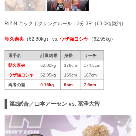
RIZIN キックボクシングルール：3分 3R（63.0kg契約）
朝久泰央
（62.80kg） vs.
ウザ強ヨシヤ
（62.95kg）
選手名
計量結果
身長
リーチ
朝久泰央
62.80kg
178cm
174.5cm
ウザ強ヨシヤ
62.95kg
169cm
167cm
両者の差
0.15kg
9cm
7.5cm
第2試合／山本アーセン vs. 冨澤大智