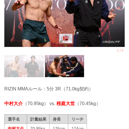
RIZIN MMAルール：5分 3R（71.0kg契約）
中村大介
（70.95kg） vs.
桜庭大世
（70.45kg）
選手名
計量結果
身長
リーチ
中村大介
70.95kg
176cm
174cm