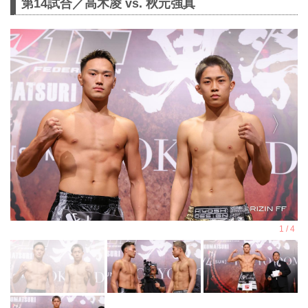
第14試合／高木凌 vs. 秋元強真