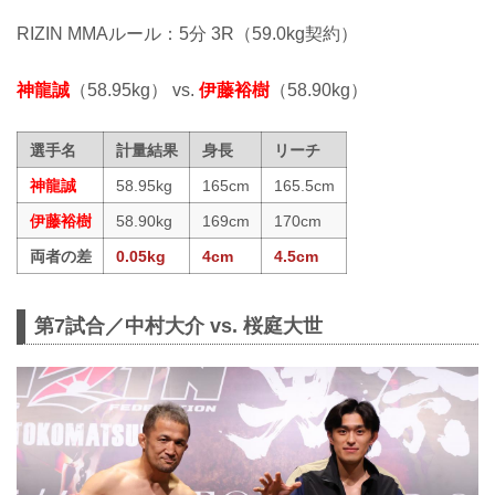
RIZIN MMAルール：5分 3R（59.0kg契約）
神龍誠
（58.95kg） vs.
伊藤裕樹
（58.90kg）
選手名
計量結果
身長
リーチ
神龍誠
58.95kg
165cm
165.5cm
伊藤裕樹
58.90kg
169cm
170cm
両者の差
0.05kg
4cm
4.5cm
第7試合／中村大介 vs. 桜庭大世