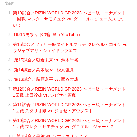
第10試合／RIZIN WORLD GP 2025 ヘビー級トーナメント
一回戦 マレク・サモチュク vs. ダニエル・ジェームスにつ
いて
RIZIN男祭り 公開計量（YouTube）
第16試合／フェザー級タイトルマッチ クレベル・コイケ vs.
ラジャブアリ・シェイドゥラエフ
第15試合／朝倉未来 vs. 鈴木千裕
第14試合／高木凌 vs. 秋元強真
第13試合／萩原京平 vs. 西谷大成
第12試合／RIZIN WORLD GP 2025 ヘビー級トーナメント
1回戦 上田幹雄 vs. シビサイ頌真
第11試合／RIZIN WORLD GP 2025 ヘビー級トーナメント
1回戦 スダリオ剛 vs. ジョゼ・アウグスト
第10試合／RIZIN WORLD GP 2025 ヘビー級トーナメント
1回戦 マレク・サモチュク vs. ダニエル・ジェームス
第9試合／皇治 vs. シナ・カリミアン