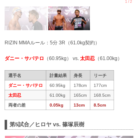
RIZIN MMAルール：5分 3R（61.0kg契約）
ダニー・サバテロ
（60.95kg） vs.
太田忍
（61.00kg）
選手名
計量結果
身長
リーチ
ダニー・サバテロ
60.95kg
178cm
177cm
太田忍
61.00kg
165cm
168.5cm
両者の差
0.05kg
13cm
8.5cm
第5試合／ヒロヤ vs. 篠塚辰樹