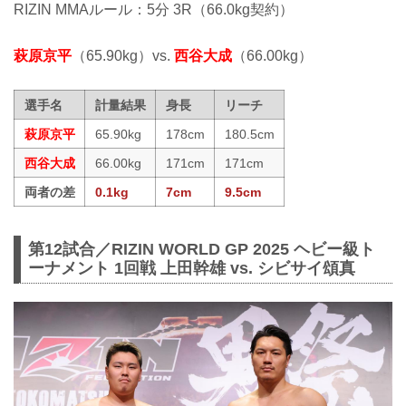
RIZIN MMAルール：5分 3R（66.0kg契約）
萩原京平
（65.90kg）vs.
西谷大成
（66.00kg）
選手名
計量結果
身長
リーチ
萩原京平
65.90kg
178cm
180.5cm
西谷大成
66.00kg
171cm
171cm
両者の差
0.1kg
7cm
9.5cm
第12試合／RIZIN WORLD GP 2025 ヘビー級ト
ーナメント 1回戦 上田幹雄 vs. シビサイ頌真