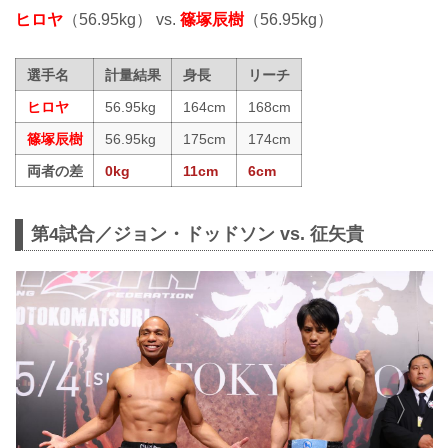
ヒロヤ
（56.95kg） vs.
篠塚辰樹
（56.95kg）
選手名
計量結果
身長
リーチ
ヒロヤ
56.95kg
164cm
168cm
篠塚辰樹
56.95kg
175cm
174cm
両者の差
0kg
11cm
6cm
第4試合／ジョン・ドッドソン vs. 征矢貴