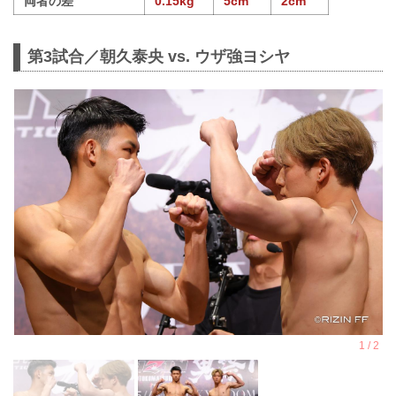
両者の差
0.15kg
5cm
2cm
第3試合／朝久泰央 vs. ウザ強ヨシヤ