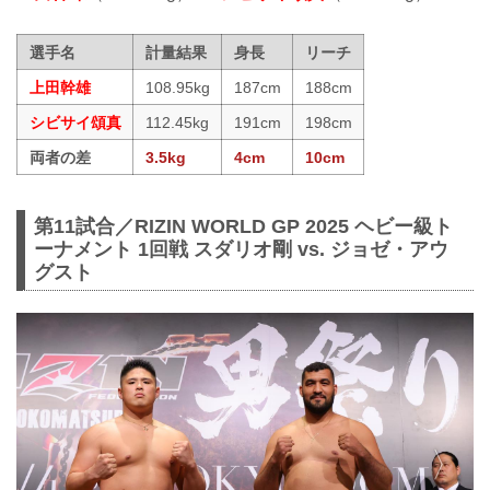
選手名
計量結果
身長
リーチ
上田幹雄
108.95kg
187cm
188cm
シビサイ頌真
112.45kg
191cm
198cm
両者の差
3.5kg
4cm
10cm
第11試合／RIZIN WORLD GP 2025 ヘビー級ト
ーナメント 1回戦 スダリオ剛 vs. ジョゼ・アウ
グスト