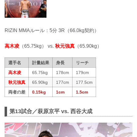
RIZIN MMAルール：5分 3R（66.0kg契約）
高木凌
（65.75kg） vs.
秋元強真
（65.90kg）
選手名
計量結果
身長
リーチ
高木凌
65.75kg
178cm
179cm
秋元強真
65.90kg
177cm
177.5cm
両者の差
0.15kg
1cm
1.5cm
第13試合／萩原京平 vs. 西谷大成