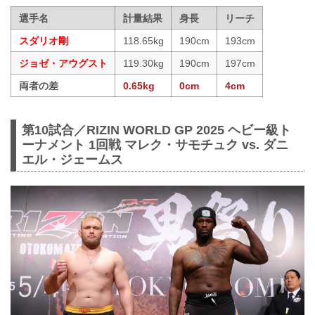
選手名
計量結果
身長
リーチ
スダリオ剛
118.65kg
190cm
193cm
ジョゼ・アウグスト
119.30kg
190cm
197cm
両者の差
0.65kg
0cm
4cm
第10試合／RIZIN WORLD GP 2025 ヘビー級ト
ーナメント 1回戦 マレク・サモチュク vs. ダニ
エル・ジェームス