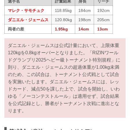
選手名
計量結果
身長
リーチ
マレク・サモチュク
118.85kg
184cm
192cm
ダニエル・ジェームス
120.80kg
198cm
205cm
両者の差
1.95kg
14cm
13cm
ダニエル・ジェームスは公式計量において、上限体重
120kgを0.8kgオーバーとなりました。「RIZINワール
ドグランプリ2025ヘビー級トーナメント特別規程」に
則り、ダニエル・ジェームスの超過体重が1.00kg未満
のため、この試合は、トーナメント公式戦として試合
を実施いたします。ダニエル・ジェームスには、レッ
ドカード、減点50を課した上で、試合を開始し、いわ
ゆる「ノーコンテストルール」は適用せず、試合結果
を公式記録とし、勝者がトーナメント次戦に進出とな
ります。