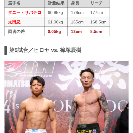
選手名
計量結果
身長
リーチ
ダニー・サバテロ
60.95kg
178cm
177cm
太田忍
61.00kg
165cm
168.5cm
両者の差
0.05kg
13cm
8.5cm
第5試合／ヒロヤ vs. 篠塚辰樹