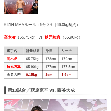
RIZIN MMAルール：5分 3R（66.0kg契約）
高木凌
（65.75kg） vs.
秋元強真
（65.90kg）
選手名
計量結果
身長
リーチ
高木凌
65.75kg
178cm
179cm
秋元強真
65.90kg
177cm
177.5cm
両者の差
0.15kg
1cm
1.5cm
第13試合／萩原京平 vs. 西谷大成