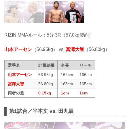
RIZIN MMAルール：5分 3R（57.0kg契約）
山本アーセン
（56.95kg） vs.
冨澤大智
（56.80kg）
選手名
計量結果
身長
リーチ
山本アーセン
56.95kg
169cm
166cm
冨澤大智
56.80kg
168cm
165cm
両者の差
0.15kg
1cm
1cm
第1試合／平本丈 vs. 田丸辰