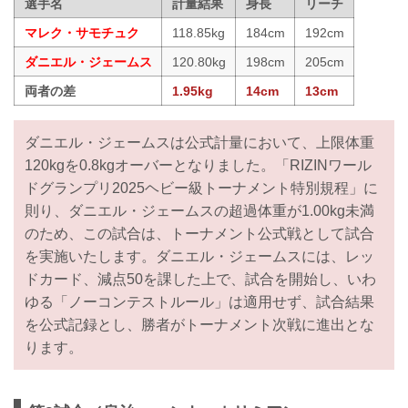
選手名
計量結果
身長
リーチ
マレク・サモチュク
118.85kg
184cm
192cm
ダニエル・ジェームス
120.80kg
198cm
205cm
両者の差
1.95kg
14cm
13cm
ダニエル・ジェームスは公式計量において、上限体重
120kgを0.8kgオーバーとなりました。「RIZINワール
ドグランプリ2025ヘビー級トーナメント特別規程」に
則り、ダニエル・ジェームスの超過体重が1.00kg未満
のため、この試合は、トーナメント公式戦として試合
を実施いたします。ダニエル・ジェームスには、レッ
ドカード、減点50を課した上で、試合を開始し、いわ
ゆる「ノーコンテストルール」は適用せず、試合結果
を公式記録とし、勝者がトーナメント次戦に進出とな
ります。