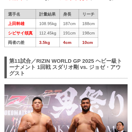
選手名
計量結果
身長
リーチ
上田幹雄
108.95kg
187cm
188cm
シビサイ頌真
112.45kg
191cm
198cm
両者の差
3.5kg
4cm
10cm
第11試合／RIZIN WORLD GP 2025 ヘビー級ト
ーナメント 1回戦 スダリオ剛 vs. ジョゼ・アウ
グスト