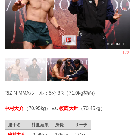
RIZIN MMAルール：5分 3R（71.0kg契約）
中村大介
（70.95kg） vs.
桜庭大世
（70.45kg）
選手名
計量結果
身長
リーチ
中村大介
70.95kg
176cm
174cm