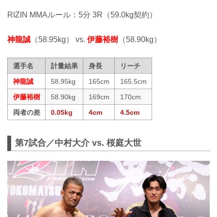
RIZIN MMAルール：5分 3R（59.0kg契約）
神龍誠
（58.95kg） vs.
伊藤裕樹
（58.90kg）
選手名
計量結果
身長
リーチ
神龍誠
58.95kg
165cm
165.5cm
伊藤裕樹
58.90kg
169cm
170cm
両者の差
0.05kg
4cm
4.5cm
第7試合／中村大介 vs. 桜庭大世