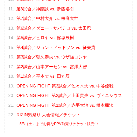
第8試合／神龍誠 vs. 伊藤裕樹
第7試合／中村大介 vs. 桜庭大世
第6試合／ダニー・サバテロ vs. 太田忍
第5試合／ヒロヤ vs. 篠塚辰樹
第4試合／ジョン・ドッドソン vs. 征矢貴
第3試合／朝久泰央 vs. ウザ強ヨシヤ
第2試合／山本アーセン vs. 冨澤大智
第1試合／平本丈 vs. 田丸辰
OPENING FIGHT 第3試合／佐々木大 vs. 中谷優我
OPENING FIGHT 第2試合／上田貴央 vs. ヴィニシウス
OPENING FIGHT 第1試合／赤平大治 vs. 橋本楓汰
RIZIN男祭り 大会情報／チケット
5/3（土）までお得なPPV前売りチケット販売中！