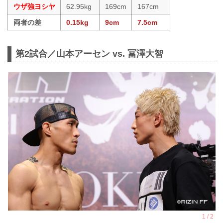
ウザ強ヨシヤ
62.95kg
169cm
167cm
両者の差
0.15kg
9cm
7.5cm
第2試合／山本アーセン vs. 冨澤大智