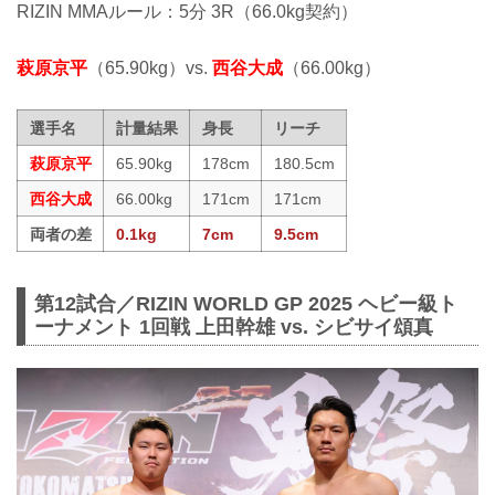
RIZIN MMAルール：5分 3R（66.0kg契約）
萩原京平
（65.90kg）vs.
西谷大成
（66.00kg）
選手名
計量結果
身長
リーチ
萩原京平
65.90kg
178cm
180.5cm
西谷大成
66.00kg
171cm
171cm
両者の差
0.1kg
7cm
9.5cm
第12試合／RIZIN WORLD GP 2025 ヘビー級ト
ーナメント 1回戦 上田幹雄 vs. シビサイ頌真