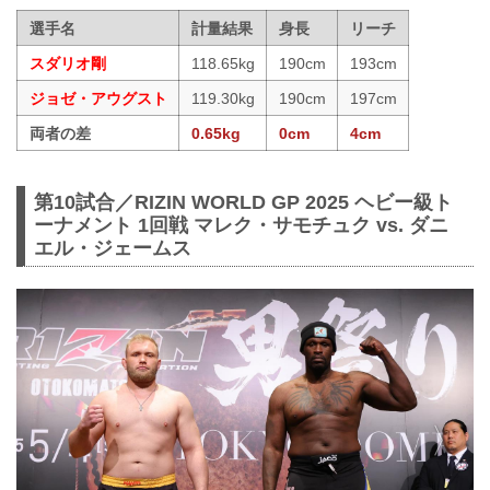
選手名
計量結果
身長
リーチ
スダリオ剛
118.65kg
190cm
193cm
ジョゼ・アウグスト
119.30kg
190cm
197cm
両者の差
0.65kg
0cm
4cm
第10試合／RIZIN WORLD GP 2025 ヘビー級ト
ーナメント 1回戦 マレク・サモチュク vs. ダニ
エル・ジェームス