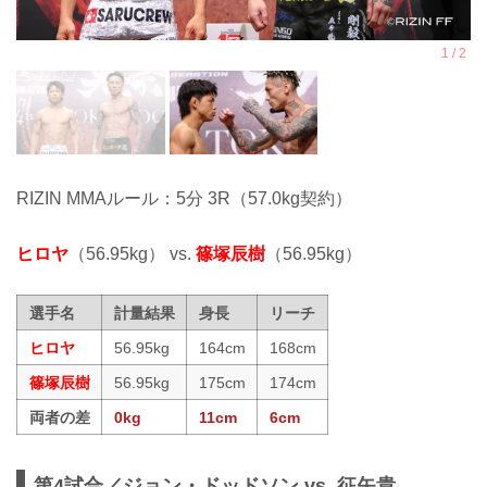
RIZIN MMAルール：5分 3R（57.0kg契約）
ヒロヤ
（56.95kg） vs.
篠塚辰樹
（56.95kg）
選手名
計量結果
身長
リーチ
ヒロヤ
56.95kg
164cm
168cm
篠塚辰樹
56.95kg
175cm
174cm
両者の差
0kg
11cm
6cm
第4試合／ジョン・ドッドソン vs. 征矢貴