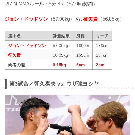
RIZIN MMAルール：5分 3R（57.0kg契約）
ジョン・ドッドソン
（57.00kg） vs.
征矢貴
（56.85kg）
選手名
計量結果
身長
リーチ
ジョン・ドッドソン
57.00kg
160cm
166cm
征矢貴
56.85kg
165cm
164cm
両者の差
0.15kg
5cm
2cm
第3試合／朝久泰央 vs. ウザ強ヨシヤ