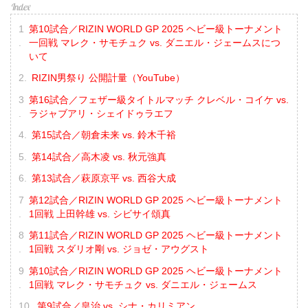
第10試合／RIZIN WORLD GP 2025 ヘビー級トーナメント
一回戦 マレク・サモチュク vs. ダニエル・ジェームスにつ
いて
RIZIN男祭り 公開計量（YouTube）
第16試合／フェザー級タイトルマッチ クレベル・コイケ vs.
ラジャブアリ・シェイドゥラエフ
第15試合／朝倉未来 vs. 鈴木千裕
第14試合／高木凌 vs. 秋元強真
第13試合／萩原京平 vs. 西谷大成
第12試合／RIZIN WORLD GP 2025 ヘビー級トーナメント
1回戦 上田幹雄 vs. シビサイ頌真
第11試合／RIZIN WORLD GP 2025 ヘビー級トーナメント
1回戦 スダリオ剛 vs. ジョゼ・アウグスト
第10試合／RIZIN WORLD GP 2025 ヘビー級トーナメント
1回戦 マレク・サモチュク vs. ダニエル・ジェームス
第9試合／皇治 vs. シナ・カリミアン