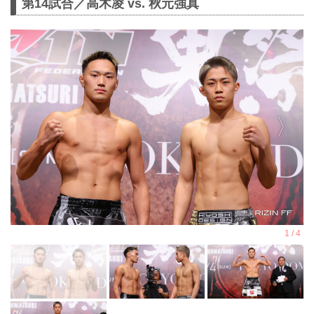
第14試合／高木凌 vs. 秋元強真