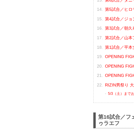
第5試合／ヒロヤ
第4試合／ジョン
第3試合／朝久泰
第2試合／山本ア
第1試合／平本丈
OPENING F
OPENING F
OPENING F
RIZIN男祭り
5/3（土）まで
第16試合／フ
ゥラエフ