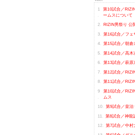
第10試合／RIZ
ームスについて
RIZIN男祭り 公
第16試合／フェ
第15試合／朝倉未
第14試合／高木凌
第13試合／萩原京
第12試合／RIZI
第11試合／RIZI
第10試合／RIZ
ムス
第9試合／皇治 
第8試合／神龍誠
第7試合／中村大
第6試合／ダニー