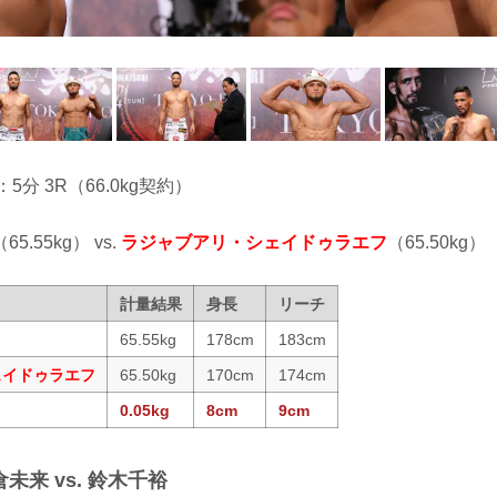
：5分 3R（66.0kg契約）
（65.55kg） vs.
ラジャブアリ・シェイドゥラエフ
（65.50kg）
計量結果
身長
リーチ
65.55kg
178cm
183cm
ェイドゥラエフ
65.50kg
170cm
174cm
0.05kg
8cm
9cm
未来 vs. 鈴木千裕