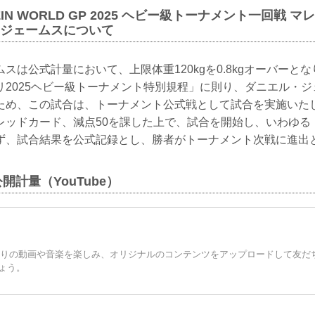
ZIN WORLD GP 2025 ヘビー級トーナメント一回戦 
ル・ジェームスについて
スは公式計量において、上限体重120kgを0.8kgオーバーとなり
リ2025ヘビー級トーナメント特別規程」に則り、ダニエル・
満のため、この試合は、トーナメント公式戦として試合を実施い
レッドカード、減点50を課した上で、試合を開始し、いわゆる
ず、試合結果を公式記録とし、勝者がトーナメント次戦に進出
公開計量（YouTube）
お気に入りの動画や音楽を楽しみ、オリジナルのコンテンツをアップロードして友
ょう。