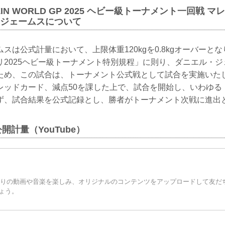
ZIN WORLD GP 2025 ヘビー級トーナメント一回戦 
ル・ジェームスについて
スは公式計量において、上限体重120kgを0.8kgオーバーとなり
リ2025ヘビー級トーナメント特別規程」に則り、ダニエル・
満のため、この試合は、トーナメント公式戦として試合を実施い
レッドカード、減点50を課した上で、試合を開始し、いわゆる
ず、試合結果を公式記録とし、勝者がトーナメント次戦に進出
公開計量（YouTube）
お気に入りの動画や音楽を楽しみ、オリジナルのコンテンツをアップロードして友
ょう。