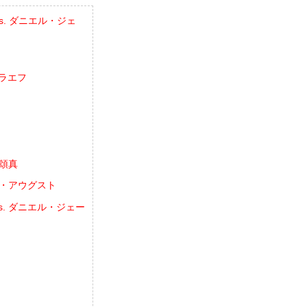
vs. ダニエル・ジェ
ゥラエフ
イ頌真
ョゼ・アウグスト
vs. ダニエル・ジェー