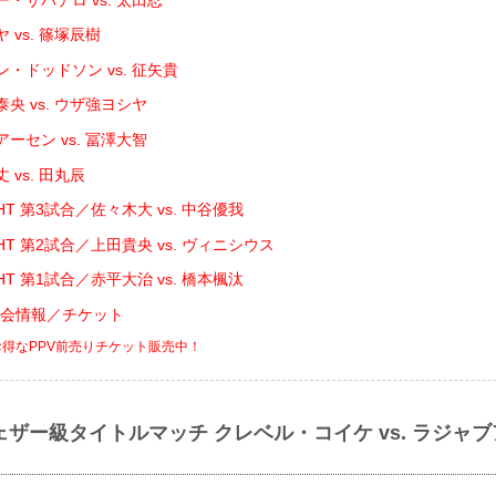
 vs. 篠塚辰樹
・ドッドソン vs. 征矢貴
央 vs. ウザ強ヨシヤ
ーセン vs. 冨澤大智
 vs. 田丸辰
IGHT 第3試合／佐々木大 vs. 中谷優我
IGHT 第2試合／上田貴央 vs. ヴィニシウス
IGHT 第1試合／赤平大治 vs. 橋本楓汰
 大会情報／チケット
お得なPPV前売りチケット販売中！
ェザー級タイトルマッチ クレベル・コイケ vs. ラジャ