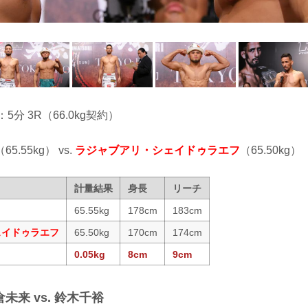
：5分 3R（66.0kg契約）
（65.55kg） vs.
ラジャブアリ・シェイドゥラエフ
（65.50kg）
計量結果
身長
リーチ
65.55kg
178cm
183cm
ェイドゥラエフ
65.50kg
170cm
174cm
0.05kg
8cm
9cm
未来 vs. 鈴木千裕