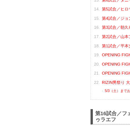
第5試合／ヒロヤ
第4試合／ジョン
第3試合／朝久泰
第2試合／山本ア
第1試合／平本丈
OPENING F
OPENING F
OPENING F
RIZIN男祭り
5/3（土）まで
第16試合／フ
ゥラエフ