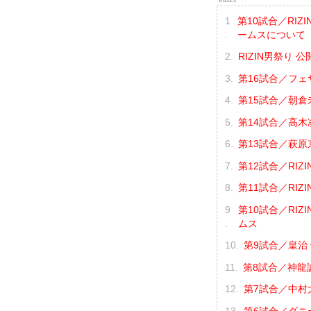
第10試合／RIZ
ームスについて
RIZIN男祭り 公
第16試合／フェ
第15試合／朝倉未
第14試合／高木凌
第13試合／萩原京
第12試合／RIZI
第11試合／RIZI
第10試合／RIZ
ムス
第9試合／皇治 
第8試合／神龍誠
第7試合／中村大
第6試合／ダニー