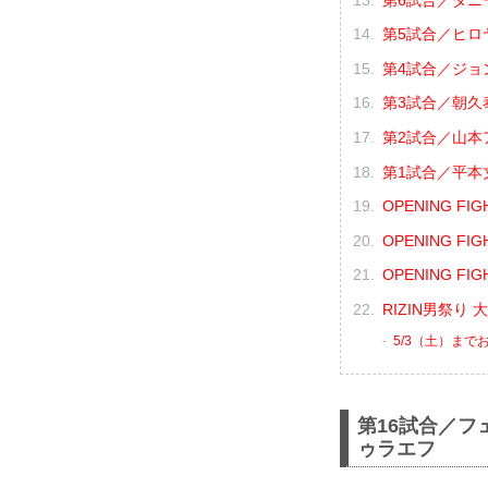
第5試合／ヒロヤ
第4試合／ジョン
第3試合／朝久泰
第2試合／山本ア
第1試合／平本丈
OPENING F
OPENING F
OPENING F
RIZIN男祭り
5/3（土）まで
第16試合／フ
ゥラエフ