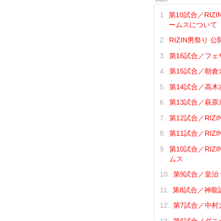
第10試合／RIZ
ームスについて
RIZIN男祭り 公
第16試合／フェ
第15試合／朝倉未
第14試合／高木凌
第13試合／萩原京
第12試合／RIZI
第11試合／RIZI
第10試合／RIZ
ムス
第9試合／皇治 
第8試合／神龍誠
第7試合／中村大
第6試合／ダニー