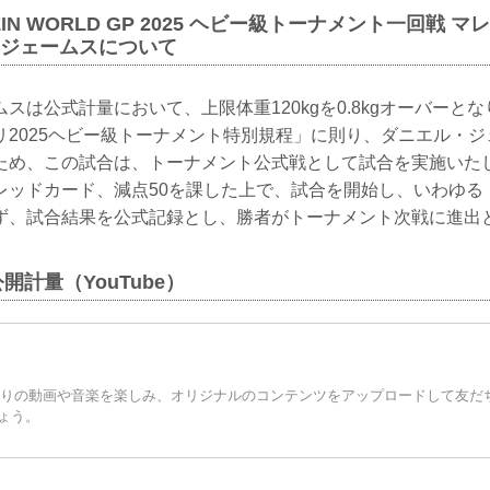
ZIN WORLD GP 2025 ヘビー級トーナメント一回戦 
ル・ジェームスについて
スは公式計量において、上限体重120kgを0.8kgオーバーとなり
リ2025ヘビー級トーナメント特別規程」に則り、ダニエル・
満のため、この試合は、トーナメント公式戦として試合を実施い
レッドカード、減点50を課した上で、試合を開始し、いわゆる
ず、試合結果を公式記録とし、勝者がトーナメント次戦に進出
公開計量（YouTube）
お気に入りの動画や音楽を楽しみ、オリジナルのコンテンツをアップロードして友
ょう。