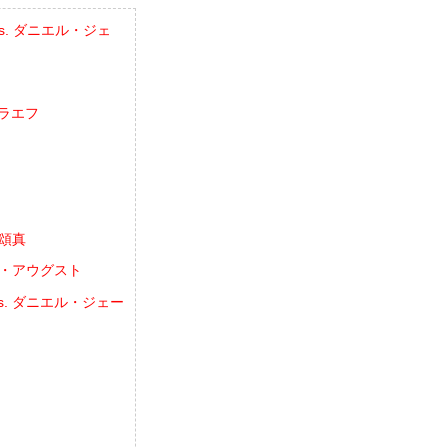
vs. ダニエル・ジェ
ゥラエフ
イ頌真
ョゼ・アウグスト
vs. ダニエル・ジェー