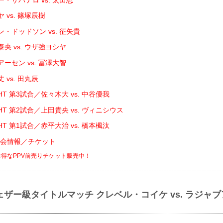
 vs. 篠塚辰樹
・ドッドソン vs. 征矢貴
央 vs. ウザ強ヨシヤ
ーセン vs. 冨澤大智
 vs. 田丸辰
IGHT 第3試合／佐々木大 vs. 中谷優我
IGHT 第2試合／上田貴央 vs. ヴィニシウス
IGHT 第1試合／赤平大治 vs. 橋本楓汰
 大会情報／チケット
お得なPPV前売りチケット販売中！
ェザー級タイトルマッチ クレベル・コイケ vs. ラジャ