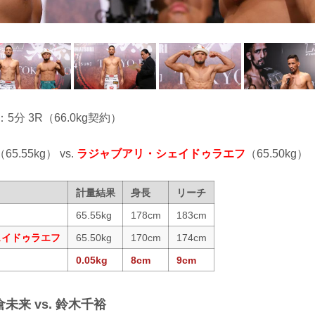
：5分 3R（66.0kg契約）
（65.55kg） vs.
ラジャブアリ・シェイドゥラエフ
（65.50kg）
計量結果
身長
リーチ
65.55kg
178cm
183cm
ェイドゥラエフ
65.50kg
170cm
174cm
0.05kg
8cm
9cm
未来 vs. 鈴木千裕