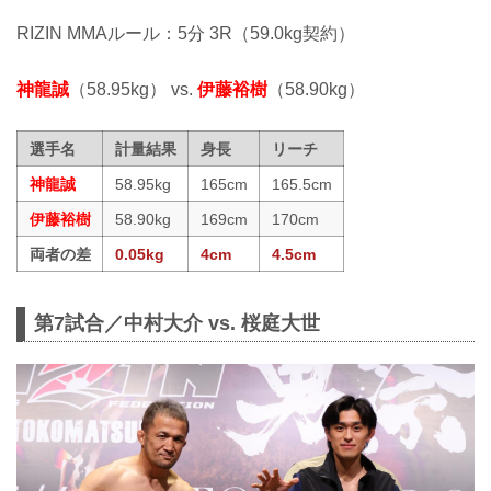
RIZIN MMAルール：5分 3R（59.0kg契約）
神龍誠
（58.95kg） vs.
伊藤裕樹
（58.90kg）
選手名
計量結果
身長
リーチ
神龍誠
58.95kg
165cm
165.5cm
伊藤裕樹
58.90kg
169cm
170cm
両者の差
0.05kg
4cm
4.5cm
第7試合／中村大介 vs. 桜庭大世