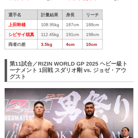
選手名
計量結果
身長
リーチ
上田幹雄
108.95kg
187cm
188cm
シビサイ頌真
112.45kg
191cm
198cm
両者の差
3.5kg
4cm
10cm
第11試合／RIZIN WORLD GP 2025 ヘビー級ト
ーナメント 1回戦 スダリオ剛 vs. ジョゼ・アウ
グスト