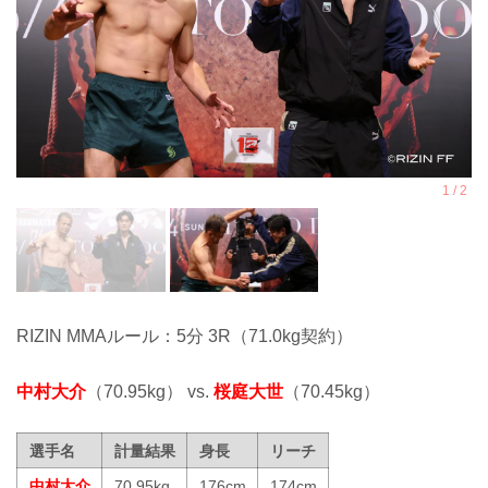
RIZIN MMAルール：5分 3R（71.0kg契約）
中村大介
（70.95kg） vs.
桜庭大世
（70.45kg）
選手名
計量結果
身長
リーチ
中村大介
70.95kg
176cm
174cm