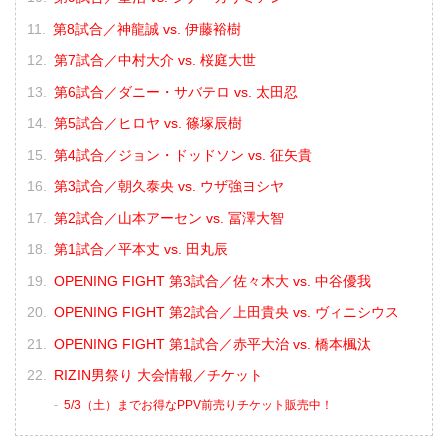
第8試合／神龍誠 vs. 伊藤裕樹
第7試合／中村大介 vs. 桜庭大世
第6試合／ダニー・サバテロ vs. 太田忍
第5試合／ヒロヤ vs. 篠塚辰樹
第4試合／ジョン・ドッドソン vs. 征矢貴
第3試合／朝久泰央 vs. ウザ強ヨシヤ
第2試合／山本アーセン vs. 冨澤大智
第1試合／平本丈 vs. 田丸辰
OPENING FIGHT 第3試合／佐々木大 vs. 中谷優我
OPENING FIGHT 第2試合／上田貴央 vs. ヴィニシウス
OPENING FIGHT 第1試合／赤平大治 vs. 橋本楓汰
RIZIN男祭り 大会情報／チケット
5/3（土）までお得なPPV前売りチケット販売中！