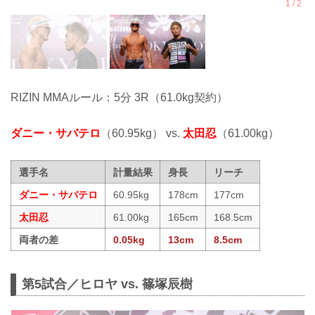
RIZIN MMAルール：5分 3R（61.0kg契約）
ダニー・サバテロ
（60.95kg） vs.
太田忍
（61.00kg）
選手名
計量結果
身長
リーチ
ダニー・サバテロ
60.95kg
178cm
177cm
太田忍
61.00kg
165cm
168.5cm
両者の差
0.05kg
13cm
8.5cm
第5試合／ヒロヤ vs. 篠塚辰樹