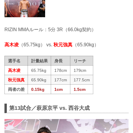
RIZIN MMAルール：5分 3R（66.0kg契約）
高木凌
（65.75kg） vs.
秋元強真
（65.90kg）
選手名
計量結果
身長
リーチ
高木凌
65.75kg
178cm
179cm
秋元強真
65.90kg
177cm
177.5cm
両者の差
0.15kg
1cm
1.5cm
第13試合／萩原京平 vs. 西谷大成