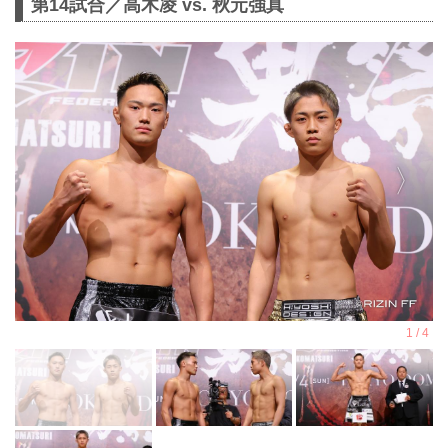
第14試合／高木凌 vs. 秋元強真