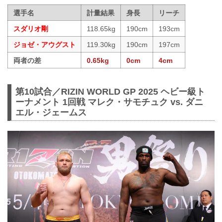
選手名
計量結果
身長
リーチ
スダリオ剛
118.65kg
190cm
193cm
ジョゼ・アウグスト
119.30kg
190cm
197cm
両者の差
0.65kg
0cm
4cm
第10試合／RIZIN WORLD GP 2025 ヘビー級ト
ーナメント 1回戦 マレク・サモチュク vs. ダニ
エル・ジェームス