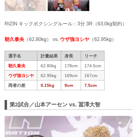
RIZIN キックボクシングルール：3分 3R（63.0kg契約）
朝久泰央
（62.80kg） vs.
ウザ強ヨシヤ
（62.95kg）
選手名
計量結果
身長
リーチ
朝久泰央
62.80kg
178cm
174.5cm
ウザ強ヨシヤ
62.95kg
169cm
167cm
両者の差
0.15kg
9cm
7.5cm
第2試合／山本アーセン vs. 冨澤大智