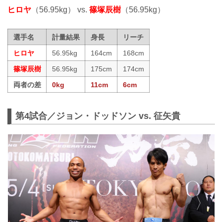
ヒロヤ
（56.95kg） vs.
篠塚辰樹
（56.95kg）
選手名
計量結果
身長
リーチ
ヒロヤ
56.95kg
164cm
168cm
篠塚辰樹
56.95kg
175cm
174cm
両者の差
0kg
11cm
6cm
第4試合／ジョン・ドッドソン vs. 征矢貴