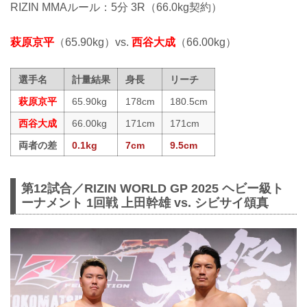
RIZIN MMAルール：5分 3R（66.0kg契約）
萩原京平
（65.90kg）vs.
西谷大成
（66.00kg）
選手名
計量結果
身長
リーチ
萩原京平
65.90kg
178cm
180.5cm
西谷大成
66.00kg
171cm
171cm
両者の差
0.1kg
7cm
9.5cm
第12試合／RIZIN WORLD GP 2025 ヘビー級ト
ーナメント 1回戦 上田幹雄 vs. シビサイ頌真