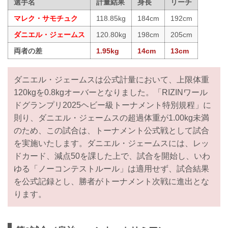
選手名
計量結果
身長
リーチ
マレク・サモチュク
118.85kg
184cm
192cm
ダニエル・ジェームス
120.80kg
198cm
205cm
両者の差
1.95kg
14cm
13cm
ダニエル・ジェームスは公式計量において、上限体重
120kgを0.8kgオーバーとなりました。「RIZINワール
ドグランプリ2025ヘビー級トーナメント特別規程」に
則り、ダニエル・ジェームスの超過体重が1.00kg未満
のため、この試合は、トーナメント公式戦として試合
を実施いたします。ダニエル・ジェームスには、レッ
ドカード、減点50を課した上で、試合を開始し、いわ
ゆる「ノーコンテストルール」は適用せず、試合結果
を公式記録とし、勝者がトーナメント次戦に進出とな
ります。