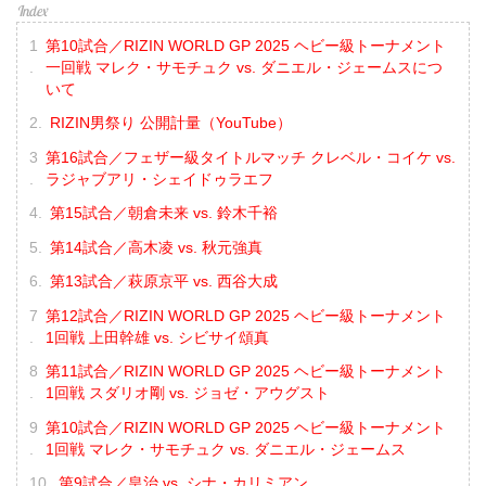
第10試合／RIZIN WORLD GP 2025 ヘビー級トーナメント
一回戦 マレク・サモチュク vs. ダニエル・ジェームスにつ
いて
RIZIN男祭り 公開計量（YouTube）
第16試合／フェザー級タイトルマッチ クレベル・コイケ vs.
ラジャブアリ・シェイドゥラエフ
第15試合／朝倉未来 vs. 鈴木千裕
第14試合／高木凌 vs. 秋元強真
第13試合／萩原京平 vs. 西谷大成
第12試合／RIZIN WORLD GP 2025 ヘビー級トーナメント
1回戦 上田幹雄 vs. シビサイ頌真
第11試合／RIZIN WORLD GP 2025 ヘビー級トーナメント
1回戦 スダリオ剛 vs. ジョゼ・アウグスト
第10試合／RIZIN WORLD GP 2025 ヘビー級トーナメント
1回戦 マレク・サモチュク vs. ダニエル・ジェームス
第9試合／皇治 vs. シナ・カリミアン