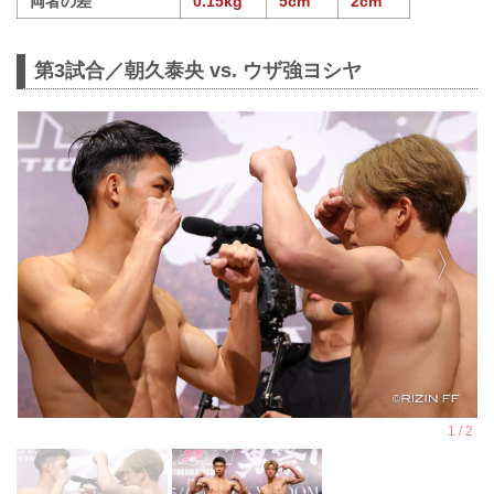
両者の差
0.15kg
5cm
2cm
第3試合／朝久泰央 vs. ウザ強ヨシヤ