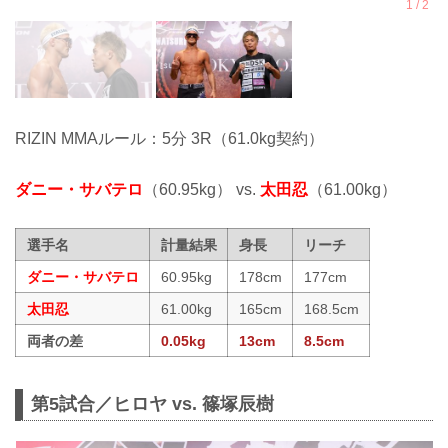
RIZIN MMAルール：5分 3R（61.0kg契約）
ダニー・サバテロ
（60.95kg） vs.
太田忍
（61.00kg）
選手名
計量結果
身長
リーチ
ダニー・サバテロ
60.95kg
178cm
177cm
太田忍
61.00kg
165cm
168.5cm
両者の差
0.05kg
13cm
8.5cm
第5試合／ヒロヤ vs. 篠塚辰樹