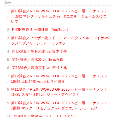
第10試合／RIZIN WORLD GP 2025 ヘビー級トーナメント
一回戦 マレク・サモチュク vs. ダニエル・ジェームスにつ
いて
RIZIN男祭り 公開計量（YouTube）
第16試合／フェザー級タイトルマッチ クレベル・コイケ vs.
ラジャブアリ・シェイドゥラエフ
第15試合／朝倉未来 vs. 鈴木千裕
第14試合／高木凌 vs. 秋元強真
第13試合／萩原京平 vs. 西谷大成
第12試合／RIZIN WORLD GP 2025 ヘビー級トーナメント
1回戦 上田幹雄 vs. シビサイ頌真
第11試合／RIZIN WORLD GP 2025 ヘビー級トーナメント
1回戦 スダリオ剛 vs. ジョゼ・アウグスト
第10試合／RIZIN WORLD GP 2025 ヘビー級トーナメント
1回戦 マレク・サモチュク vs. ダニエル・ジェームス
第9試合／皇治 vs. シナ・カリミアン