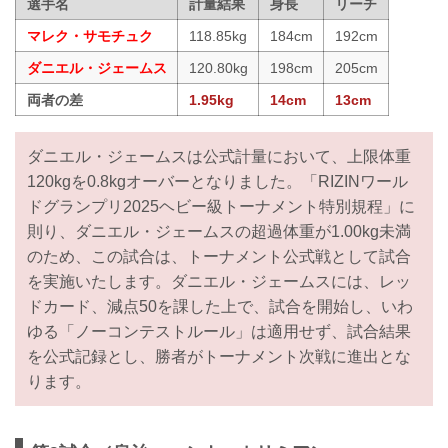
選手名
計量結果
身長
リーチ
マレク・サモチュク
118.85kg
184cm
192cm
ダニエル・ジェームス
120.80kg
198cm
205cm
両者の差
1.95kg
14cm
13cm
ダニエル・ジェームスは公式計量において、上限体重
120kgを0.8kgオーバーとなりました。「RIZINワール
ドグランプリ2025ヘビー級トーナメント特別規程」に
則り、ダニエル・ジェームスの超過体重が1.00kg未満
のため、この試合は、トーナメント公式戦として試合
を実施いたします。ダニエル・ジェームスには、レッ
ドカード、減点50を課した上で、試合を開始し、いわ
ゆる「ノーコンテストルール」は適用せず、試合結果
を公式記録とし、勝者がトーナメント次戦に進出とな
ります。