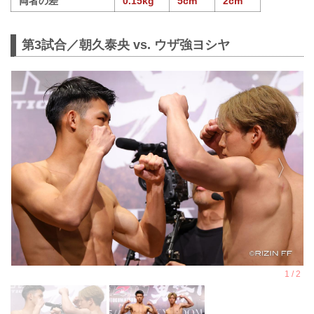
両者の差
0.15kg
5cm
2cm
第3試合／朝久泰央 vs. ウザ強ヨシヤ