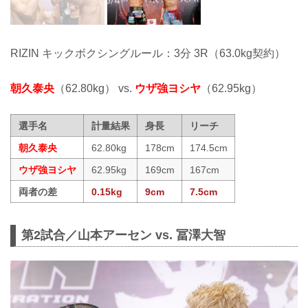
RIZIN キックボクシングルール：3分 3R（63.0kg契約）
朝久泰央
（62.80kg） vs.
ウザ強ヨシヤ
（62.95kg）
選手名
計量結果
身長
リーチ
朝久泰央
62.80kg
178cm
174.5cm
ウザ強ヨシヤ
62.95kg
169cm
167cm
両者の差
0.15kg
9cm
7.5cm
第2試合／山本アーセン vs. 冨澤大智