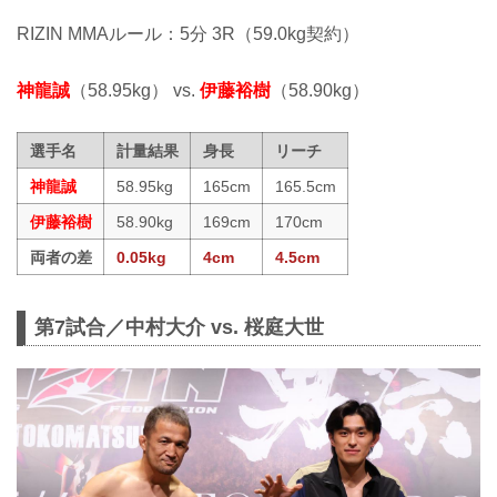
RIZIN MMAルール：5分 3R（59.0kg契約）
神龍誠
（58.95kg） vs.
伊藤裕樹
（58.90kg）
選手名
計量結果
身長
リーチ
神龍誠
58.95kg
165cm
165.5cm
伊藤裕樹
58.90kg
169cm
170cm
両者の差
0.05kg
4cm
4.5cm
第7試合／中村大介 vs. 桜庭大世