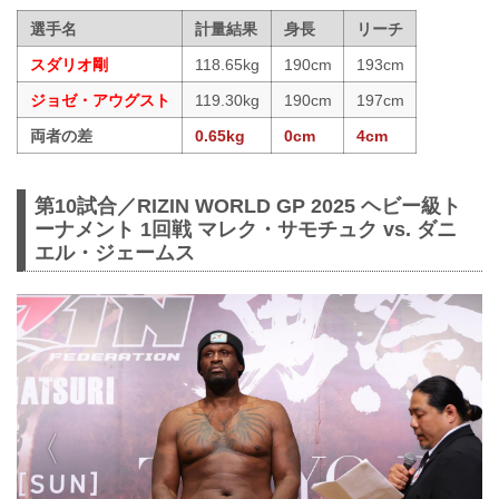
選手名
計量結果
身長
リーチ
スダリオ剛
118.65kg
190cm
193cm
ジョゼ・アウグスト
119.30kg
190cm
197cm
両者の差
0.65kg
0cm
4cm
第10試合／RIZIN WORLD GP 2025 ヘビー級ト
ーナメント 1回戦 マレク・サモチュク vs. ダニ
エル・ジェームス