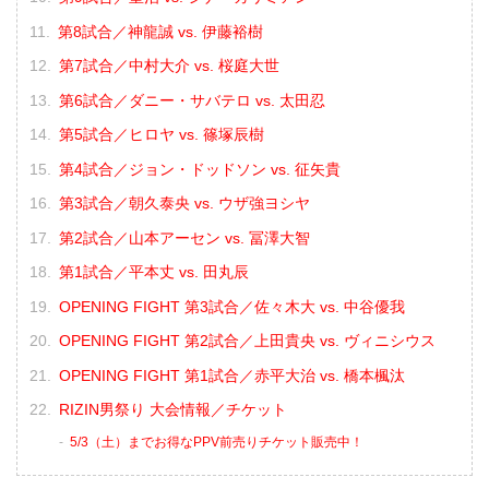
第8試合／神龍誠 vs. 伊藤裕樹
第7試合／中村大介 vs. 桜庭大世
第6試合／ダニー・サバテロ vs. 太田忍
第5試合／ヒロヤ vs. 篠塚辰樹
第4試合／ジョン・ドッドソン vs. 征矢貴
第3試合／朝久泰央 vs. ウザ強ヨシヤ
第2試合／山本アーセン vs. 冨澤大智
第1試合／平本丈 vs. 田丸辰
OPENING FIGHT 第3試合／佐々木大 vs. 中谷優我
OPENING FIGHT 第2試合／上田貴央 vs. ヴィニシウス
OPENING FIGHT 第1試合／赤平大治 vs. 橋本楓汰
RIZIN男祭り 大会情報／チケット
5/3（土）までお得なPPV前売りチケット販売中！