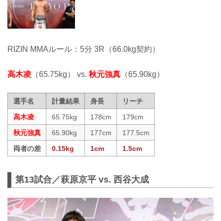
RIZIN MMAルール：5分 3R（66.0kg契約）
高木凌
（65.75kg） vs.
秋元強真
（65.90kg）
選手名
計量結果
身長
リーチ
高木凌
65.75kg
178cm
179cm
秋元強真
65.90kg
177cm
177.5cm
両者の差
0.15kg
1cm
1.5cm
第13試合／萩原京平 vs. 西谷大成