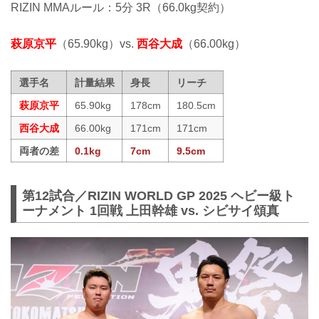
RIZIN MMAルール：5分 3R（66.0kg契約）
萩原京平
（65.90kg）vs.
西谷大成
（66.00kg）
選手名
計量結果
身長
リーチ
萩原京平
65.90kg
178cm
180.5cm
西谷大成
66.00kg
171cm
171cm
両者の差
0.1kg
7cm
9.5cm
第12試合／RIZIN WORLD GP 2025 ヘビー級ト
ーナメント 1回戦 上田幹雄 vs. シビサイ頌真