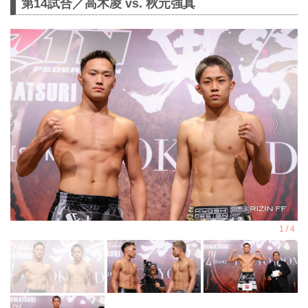
第14試合／高木凌 vs. 秋元強真