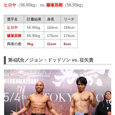
ヒロヤ
（56.95kg） vs.
篠塚辰樹
（56.95kg）
選手名
計量結果
身長
リーチ
ヒロヤ
56.95kg
164cm
168cm
篠塚辰樹
56.95kg
175cm
174cm
両者の差
0kg
11cm
6cm
第4試合／ジョン・ドッドソン vs. 征矢貴