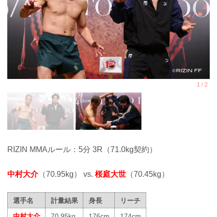
RIZIN MMAルール：5分 3R（71.0kg契約）
中村大介
（70.95kg） vs.
桜庭大世
（70.45kg）
選手名
計量結果
身長
リーチ
中村大介
70.95kg
176cm
174cm