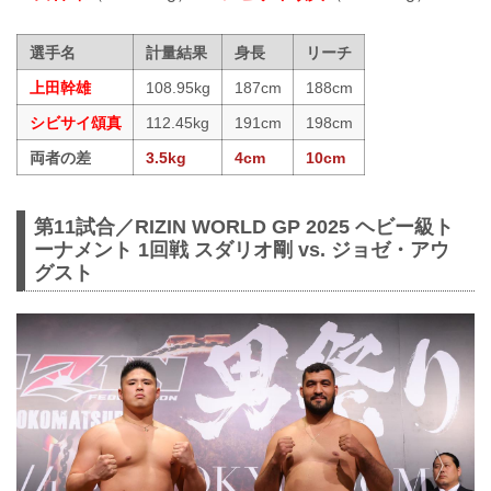
選手名
計量結果
身長
リーチ
上田幹雄
108.95kg
187cm
188cm
シビサイ頌真
112.45kg
191cm
198cm
両者の差
3.5kg
4cm
10cm
第11試合／RIZIN WORLD GP 2025 ヘビー級ト
ーナメント 1回戦 スダリオ剛 vs. ジョゼ・アウ
グスト