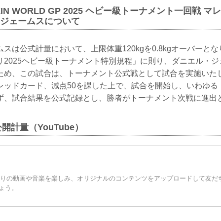
ZIN WORLD GP 2025 ヘビー級トーナメント一回戦 
ル・ジェームスについて
スは公式計量において、上限体重120kgを0.8kgオーバーとなり
リ2025ヘビー級トーナメント特別規程」に則り、ダニエル・
満のため、この試合は、トーナメント公式戦として試合を実施い
レッドカード、減点50を課した上で、試合を開始し、いわゆる
ず、試合結果を公式記録とし、勝者がトーナメント次戦に進出
公開計量（YouTube）
お気に入りの動画や音楽を楽しみ、オリジナルのコンテンツをアップロードして友
ょう。