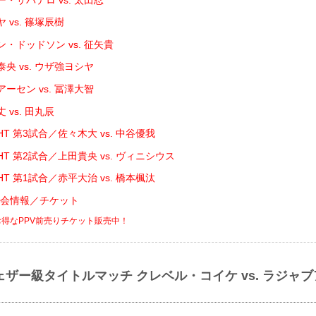
 vs. 篠塚辰樹
・ドッドソン vs. 征矢貴
央 vs. ウザ強ヨシヤ
ーセン vs. 冨澤大智
 vs. 田丸辰
IGHT 第3試合／佐々木大 vs. 中谷優我
IGHT 第2試合／上田貴央 vs. ヴィニシウス
IGHT 第1試合／赤平大治 vs. 橋本楓汰
 大会情報／チケット
お得なPPV前売りチケット販売中！
ェザー級タイトルマッチ クレベル・コイケ vs. ラジャ