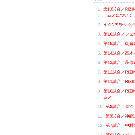
第10試合／RIZ
ームスについて
RIZIN男祭り 公
第16試合／フェ
第15試合／朝倉未
第14試合／高木凌
第13試合／萩原京
第12試合／RIZI
第11試合／RIZI
第10試合／RIZ
ムス
第9試合／皇治 
第8試合／神龍誠
第7試合／中村大
第6試合／ダニー