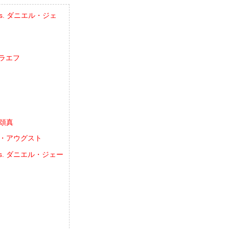
vs. ダニエル・ジェ
ゥラエフ
イ頌真
ョゼ・アウグスト
vs. ダニエル・ジェー