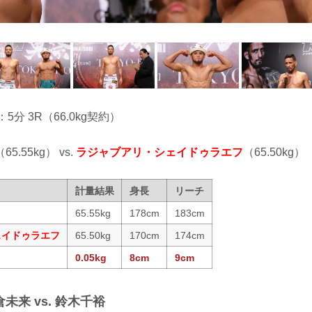
：5分 3R（66.0kg契約）
（65.55kg） vs.
ラジャブアリ・シェイドゥラエフ
（65.50kg）
計量結果
身長
リーチ
65.55kg
178cm
183cm
ェイドゥラエフ
65.50kg
170cm
174cm
0.05kg
8cm
9cm
未来 vs. 鈴木千裕