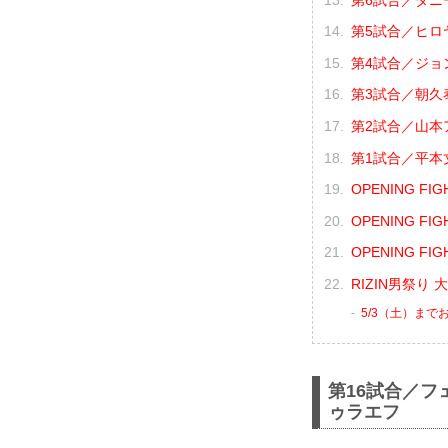
第5試合／ヒロヤ
第4試合／ジョン
第3試合／朝久泰
第2試合／山本ア
第1試合／平本丈
OPENING F
OPENING F
OPENING F
RIZIN男祭り
5/3（土）まで
第16試合／フ
ゥラエフ