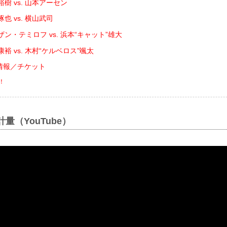
樹 vs. 山本アーセン
也 vs. 横山武司
ン・テミロフ vs. 浜本“キャット”雄大
裕 vs. 木村“ケルベロス”颯太
大会情報／チケット
！
開計量（YouTube）