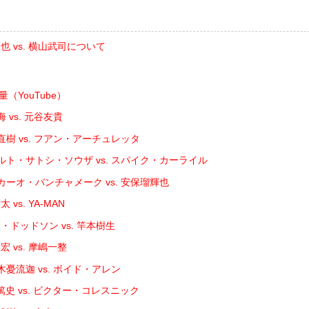
也 vs. 横山武司について
計量（YouTube）
 vs. 元谷友貴
直樹 vs. フアン・アーチュレッタ
ルト・サトシ・ソウザ vs. スパイク・カーライル
カーオ・バンチャメーク vs. 安保瑠輝也
vs. YA-MAN
・ドッドソン vs. 竿本樹生
 vs. 摩嶋一整
憂流迦 vs. ボイド・アレン
史 vs. ビクター・コレスニック