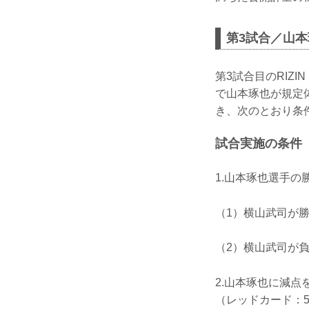
第3試合／山本
第3試合目のRIZI
で山本琢也が規定体
き、次のとおり条
試合実施の条件
1.山本琢也選手
（1）横山武司が
（2）横山武司が
2.山本琢也に減点
（レッドカード：5