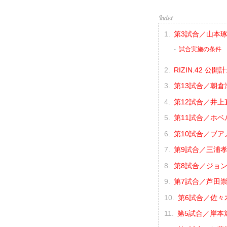
第3試合／山本琢
試合実施の条件
RIZIN.42 公開
第13試合／朝倉海
第12試合／井上
第11試合／ホベ
第10試合／ブア
第9試合／三浦孝太 
第8試合／ジョン
第7試合／芦田崇宏
第6試合／佐々木
第5試合／岸本篤