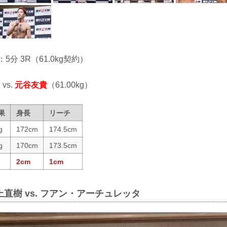
：5分 3R（61.0kg契約）
 vs.
元谷友貴
（61.00kg）
果
身長
リーチ
g
172cm
174.5cm
g
170cm
173.5cm
2cm
1cm
上直樹 vs. フアン・アーチュレッタ