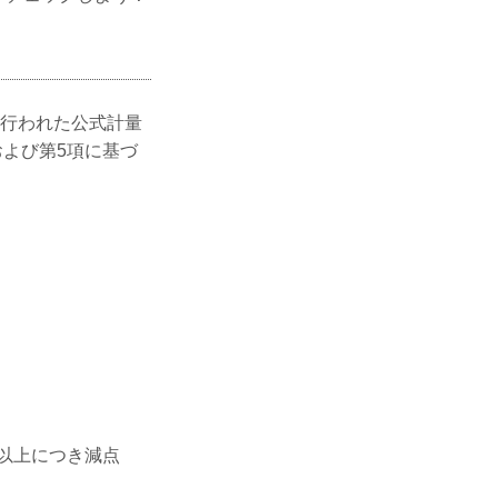
本日行われた公式計量
項および第5項に基づ
g以上につき減点