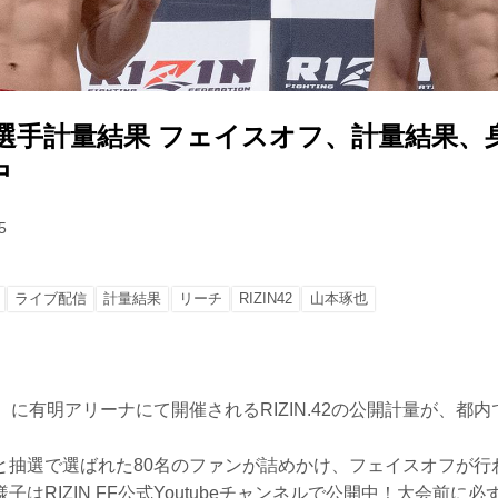
42 全選手計量結果 フェイスオフ、計量結果
中
5
ライブ配信
計量結果
リーチ
RIZIN42
山本琢也
）に有明アリーナにて開催されるRIZIN.42の公開計量が、都
と抽選で選ばれた80名のファンが詰めかけ、フェイスオフが行
子はRIZIN FF公式Youtubeチャンネルで公開中！大会前に