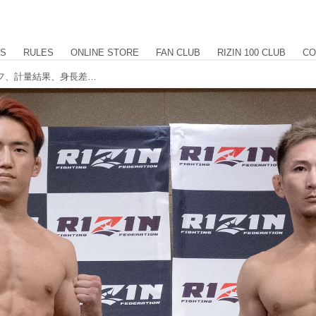
US
RULES
ONLINE STORE
FAN CLUB
RIZIN 100 CLUB
CO
RIZIN.42 全選手計量結果 フェイスオフ、計量結果、身長差、リーチ差を掲載中