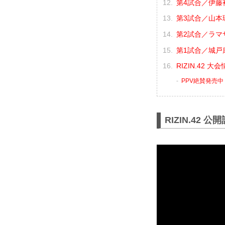
第4試合／伊藤裕
第3試合／山本琢
第2試合／ラマザ
第1試合／城戸康
RIZIN.42 
PPV絶賛発売中
RIZIN.42 公