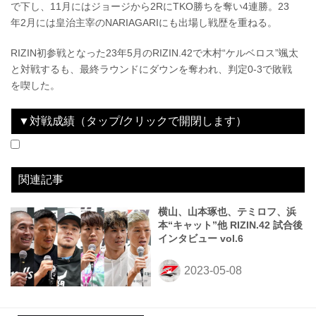
で下し、11月にはジョージから2RにTKO勝ちを奪い4連勝。23
年2月には皇治主宰のNARIAGARIにも出場し戦歴を重ねる。
RIZIN初参戦となった23年5月のRIZIN.42で木村“ケルベロス”颯太
と対戦するも、最終ラウンドにダウンを奪われ、判定0-3で敗戦
を喫した。
▼対戦成績（タップ/クリックで開閉します）
2023.05.06
RIZIN.42
LOSE
vs
木村“ケルベロス”颯太
3R 判定 （0-3）
関連記事
横山、山本琢也、テミロフ、浜
本“キャット”他 RIZIN.42 試合後
インタビュー vol.6