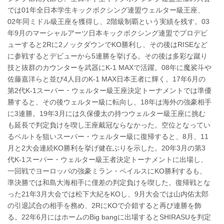
では01年全日本学生キックボクシング連盟ウェルター級王座、
02年同ミドル級王座を獲得し、2階級制覇という実績を残す。03
年9月のマーシャルアーツ日本キックボクシング連盟でプロデビ
ューすると2Rに2ノックダウンでKO勝利し、その後はRISEなど
に参戦するとデビューから5連勝を挙げる。その後は多彩な蹴り
技と抜群のカウンターを武器にK-1 MAXで活躍。08年に魔裟斗や
佐藤嘉洋らと並び4人目のK-1 MAX日本王者に輝く。17年6月の
第2代K-1スーパー・ウェルター級王座決定トーナメントでは準優
勝すると、その後ウェルター級に転向し、18年は海外の強豪相手
に3連勝。19年3月には久保優太の持つウェルター級王座に挑む
も延長で判定負けを喫し王座戴冠ならなかった。空位となってい
るベルトを狙いスーパー・ウェルター級に復帰すると、8月、11
月と2大会連続KO勝利を挙げ健在ぶりを示した。20年3月の第3
代K-1スーパー・ウェルター級王者決定トーナメントに出場し、
一回戦でヨーロッパの強豪ミラン・ペイルスにKO勝利するも、
準決勝では和島大海相手に僅差の判定負けを喫した。復帰戦とな
った21年3月大会では松下大紀をKOし、9月大会では山内佑太郎
の引退試合の相手を務め、2RにKOで介錯すると再び連勝を飾
る。22年6月にはホームのBig bangに出場するとSHIRASUを判定