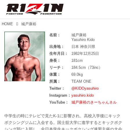
HOME
城戸康裕
名前：
城戸康裕
Yasuhiro Kido
出身地：
日本 神奈川県
生年月日：
1982年12月25日
身長：
181cm
リーチ：
184.5cm（73inc）
体重：
69.0kg
所属：
TEAM ONE
Twitter：
@KIDOyasuhiro
Instagram：
yasuhiro.kido
YouTube：
城戸康裕のきーちゃんネル
中学生の時にテレビで見たK-1に影響され、高校入学後にキック
ボクシングジムに入会する。国士舘大学に進学するとキックボク
シング部に入部し、全日本学生キックボクシング連盟主催の大会