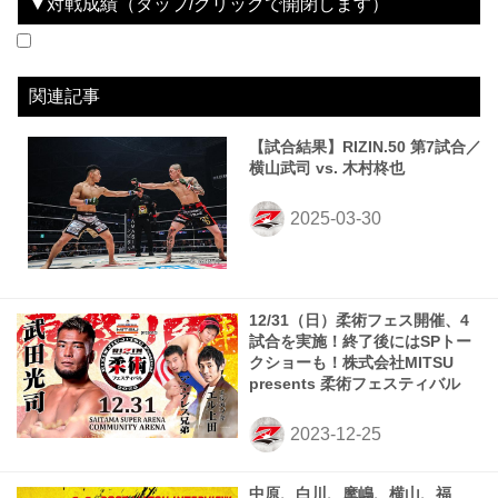
▼対戦成績（タップ/クリックで開閉します）
2023.05.06
RIZIN.42
WIN
2023.09.24
RIZIN.44
LOSE
2025.03.30
RIZIN.50
LOSE
vs
vs
vs
山本琢也
摩嶋一整
木村柊也
1R 1分24秒 SUB（バーバルタップアウト：アームバー）
3R 判定（3-0）
1R 0分54秒 TKO（レフェリーストップ：グラウンドパンチ）
関連記事
【試合結果】RIZIN.50 第7試合／
横山武司 vs. 木村柊也
12/31（日）柔術フェス開催、4
試合を実施！終了後にはSPトー
クショーも！株式会社MITSU
presents 柔術フェスティバル
中原、白川、摩嶋、横山、福