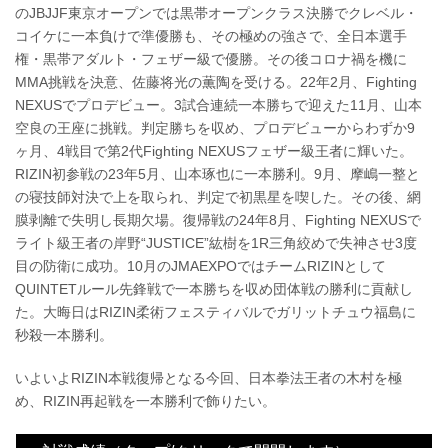
のJBJJF東京オープンでは黒帯オープンクラス決勝でクレベル・
コイケに一本負けで準優勝も、その極めの強さで、全日本選手
権・黒帯アダルト・フェザー級で優勝。その後コロナ禍を機に
MMA挑戦を決意、佐藤将光の薫陶を受ける。22年2月、Fighting
NEXUSでプロデビュー。3試合連続一本勝ちで迎えた11月、山本
空良の王座に挑戦。判定勝ちを収め、プロデビューからわずか9
ヶ月、4戦目で第2代Fighting NEXUSフェザー級王者に輝いた。
RIZIN初参戦の23年5月、山本琢也に一本勝利。9月、摩嶋一整と
の寝技師対決で上を取られ、判定で初黒星を喫した。その後、網
膜剥離で失明し長期欠場。復帰戦の24年8月、Fighting NEXUSで
ライト級王者の岸野“JUSTICE”紘樹を1R三角絞めで失神させ3度
目の防衛に成功。10月のJMAEXPOではチームRIZINとして
QUINTETルール先鋒戦で一本勝ちを収め団体戦の勝利に貢献し
た。大晦日はRIZIN柔術フェスティバルでガリットチュウ福島に
秒殺一本勝利。
いよいよRIZIN本戦復帰となる今回、日本拳法王者の木村を極
め、RIZIN再起戦を一本勝利で飾りたい。