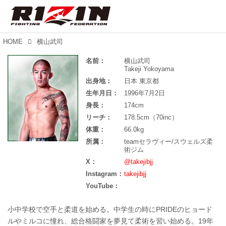
HOME
横山武司
名前：
横山武司
Takeji Yokoyama
出身地：
日本 東京都
生年月日：
1996年7月2日
身長：
174cm
リーチ：
178.5cm（70inc）
体重：
66.0kg
所属：
teamセラヴィー/スウェルズ柔
術ジム
X：
@takejibjj
Instagram：
takejibjj
YouTube：
小中学校で空手と柔道を始める。中学生の時にPRIDEのヒョード
ルやミルコに憧れ、総合格闘家を夢見て柔術を習い始める。19年