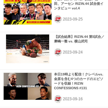
田、アーセン RIZIN.44 試合後イ
ンタビュー vol.4
【試合結果】RIZIN.44 第5試合／
摩嶋一整 vs. 横山武司
本日19時より配信！クレベルvs.
金原を含む4つのカードのエピソ
ードを収録！RIZIN
CONFESSIONS #131