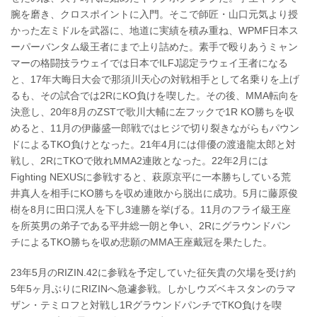
腕を磨き、クロスポイントに入門。そこで師匠・山口元気より授
かった左ミドルを武器に、地道に実績を積み重ね、WPMF日本ス
ーパーバンタム級王者にまで上り詰めた。素手で殴りあうミャン
マーの格闘技ラウェイでは日本でILFJ認定ラウェイ王者になる
と、17年大晦日大会で那須川天心の対戦相手として名乗りを上げ
るも、その試合では2RにKO負けを喫した。その後、MMA転向を
決意し、20年8月のZSTで歌川大輔に左フックで1R KO勝ちを収
めると、11月の伊藤盛一郎戦ではヒジで切り裂きながらもパウン
ドによるTKO負けとなった。21年4月には俳優の渡邉龍太郎と対
戦し、2RにTKOで敗れMMA2連敗となった。22年2月には
Fighting NEXUSに参戦すると、萩原京平に一本勝ちしている荒
井真人を相手にKO勝ちを収め連敗から脱出に成功。5月に藤原俊
樹を8月に田口滉人を下し3連勝を挙げる。11月のフライ級王座
を所英男の弟子である平井総一朗と争い、2Rにグラウンドパン
チによるTKO勝ちを収め悲願のMMA王座戴冠を果たした。
23年5月のRIZIN.42に参戦を予定していた征矢貴の欠場を受け約
5年5ヶ月ぶりにRIZINへ急遽参戦。しかしウズベキスタンのラマ
ザン・テミロフと対戦し1RグラウンドパンチでTKO負けを喫