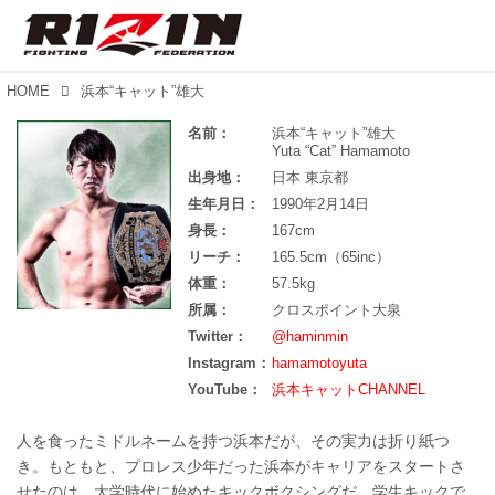
HOME
浜本“キャット”雄大
名前：
浜本“キャット”雄大
Yuta “Cat” Hamamoto
出身地：
日本 東京都
生年月日：
1990年2月14日
身長：
167cm
リーチ：
165.5cm（65inc）
体重：
57.5kg
所属：
クロスポイント大泉
Twitter：
@haminmin
Instagram：
hamamotoyuta
YouTube：
浜本キャットCHANNEL
人を食ったミドルネームを持つ浜本だが、その実力は折り紙つ
き。もともと、プロレス少年だった浜本がキャリアをスタートさ
せたのは、大学時代に始めたキックボクシングだ。学生キックで