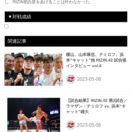
し、RIZIN初白星をあげることは叶わなかった。
▼対戦成績
2017.12.31
RIZIN.9 RIZIN FIGHTING WORLD GRAND-PRIX 2017 バンタム級トーナメント＆女子スーパーアトム級トーナメントFinal ROUND
LOSE
2023.05.06
RIZIN.42
LOSE
vs
vs
那須川天心
ラマザン・テミロフ
2R 1分58秒 KO
1R 4分06秒 TKO（レフェリーストップ：グラウンドパンチ）
関連記事
横山、山本琢也、テミロフ、浜
本“キャット”他 RIZIN.42 試合後
インタビュー vol.6
【試合結果】RIZIN.42 第2試合／
ラマザン・テミロフ vs. 浜本“キ
ャット”雄大