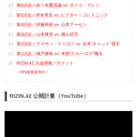
第6試合／佐々木憂流迦 vs. ボイド・アレン
第5試合／岸本篤史 vs. ビクター・コレスニック
第4試合／伊藤裕樹 vs. 山本アーセン
第3試合／山本琢也 vs. 横山武司
第2試合／ラマザン・テミロフ vs. 浜本“キャット”雄大
第1試合／城戸康裕 vs. 木村“ケルベロス”颯太
RIZIN.42 大会情報／チケット
PPV絶賛発売中！
RIZIN.42 公開計量（YouTube）