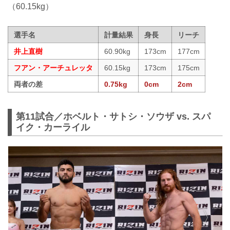
（60.15kg）
選手名
計量結果
身長
リーチ
井上直樹
60.90kg
173cm
177cm
フアン・アーチュレッタ
60.15kg
173cm
175cm
両者の差
0.75kg
0cm
2cm
第11試合／ホベルト・サトシ・ソウザ vs. スパ
イク・カーライル