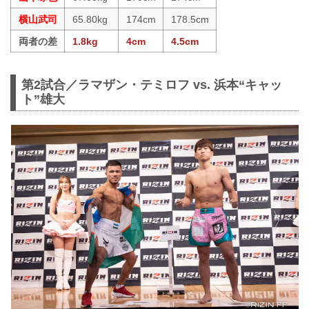
横山武司
65.80kg
174cm
178.5cm
両者の差
1.8kg
4cm
4.5cm
第2試合／ラマザン・テミロフ vs. 浜本“キャッ
ト”雄大