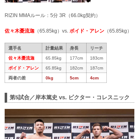
RIZIN MMAルール：5分 3R（66.0kg契約）
佐々木憂流迦
（65.85kg）vs.
ボイド・アレン
（65.85kg）
選手名
計量結果
身長
リーチ
佐々木憂流迦
65.85kg
177cm
183cm
ボイド・アレン
65.85kg
182cm
187cm
両者の差
0kg
5cm
4cm
第5試合／岸本篤史 vs. ビクター・コレスニック