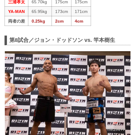
三浦孝太
65.70kg
175cm
175cm
YA-MAN
65.95kg
173cm
171cm
両者の差
0.25kg
2cm
4cm
第8試合／ジョン・ドッドソン vs. 竿本樹生