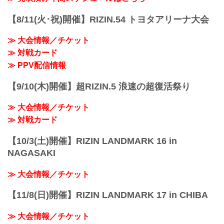
の森」駅 徒歩約8分
るRIZIN.42のゲスト解説に「反逆のカリ
東京臨海高速鉄道りんかい線「国際展示
スマ」魔裟斗氏が登場することが決定し
【8/11(火･祝)開催】RIZIN.54 トヨタアリーナ大会
場」駅 徒歩約...
たぞ！
魔裟斗氏は第10試合のブアカーオ・バン
≫ 大会情報／チケット
チャメーク vs. 安保瑠輝也の試合を解説
≫ 対戦カード
する。
2度対戦しているブアカーオの試合を、魔
≫ PPV配信情報
裟斗氏はどのような視点で解説するの
か？！魔裟斗氏がR...
【9/10(木)開催】超RIZIN.5 浪速の超復活祭り
≫ 大会情報／チケット
≫ 対戦カード
【10/3(土)開催】RIZIN LANDMARK 16 in
NAGASAKI
≫ 大会情報／チケット
【11/8(日)開催】RIZIN LANDMARK 17 in CHIBA
≫ 大会情報／チケット