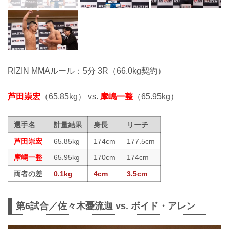
RIZIN MMAルール：5分 3R（66.0kg契約）
芦田崇宏
（65.85kg） vs.
摩嶋一整
（65.95kg）
選手名
計量結果
身長
リーチ
芦田崇宏
65.85kg
174cm
177.5cm
摩嶋一整
65.95kg
170cm
174cm
両者の差
0.1kg
4cm
3.5cm
第6試合／佐々木憂流迦 vs. ボイド・アレン