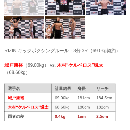
RIZIN キックボクシングルール：3分 3R（69.0kg契約）
城戸康裕
（69.00kg） vs.
木村“ケルベロス”颯太
（68.60kg）
選手名
計量結果
身長
リーチ
城戸康裕
69.00kg
181cm
184.5cm
木村“ケルベロス”颯太
68.60kg
180cm
182cm
両者の差
0.4kg
1cm
2.5cm