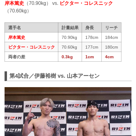
岸本篤史
（70.90kg） vs.
ビクター・コレスニック
（70.60kg）
選手名
計量結果
身長
リーチ
岸本篤史
70.90kg
178cm
184cm
ビクター・コレスニック
70.60kg
177cm
180cm
両者の差
0.3kg
1cm
4cm
第4試合／伊藤裕樹 vs. 山本アーセン