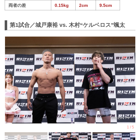
両者の差
0.15kg
2cm
9.5cm
第1試合／城戸康裕 vs. 木村“ケルベロス”颯太