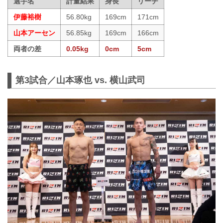
選手名
計量結果
身長
リーチ
伊藤裕樹
56.80kg
169cm
171cm
山本アーセン
56.85kg
169cm
166cm
両者の差
0.05kg
0cm
5cm
第3試合／山本琢也 vs. 横山武司