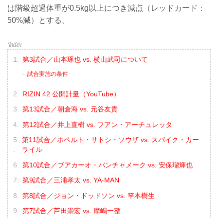
は階級超過体重が0.5kg以上につき減点（レッドカード：
50%減）とする。
第3試合／山本琢也 vs. 横山武司について
試合実施の条件
RIZIN.42 公開計量（YouTube）
第13試合／朝倉海 vs. 元谷友貴
第12試合／井上直樹 vs. フアン・アーチュレッタ
第11試合／ホベルト・サトシ・ソウザ vs. スパイク・カー
ライル
第10試合／ブアカーオ・バンチャメーク vs. 安保瑠輝也
第9試合／三浦孝太 vs. YA-MAN
第8試合／ジョン・ドッドソン vs. 竿本樹生
第7試合／芦田崇宏 vs. 摩嶋一整