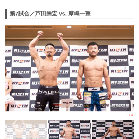
第7試合／芦田崇宏 vs. 摩嶋一整