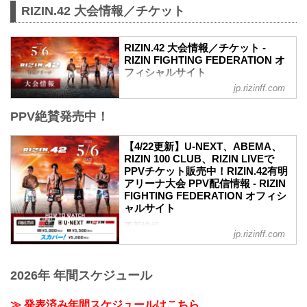
RIZIN.42 大会情報／チケット
RIZIN.42 大会情報／チケット -
RIZIN FIGHTING FEDERATION オ
フィシャルサイト
jp.rizinff.com
MOVIE
【Trailer】RIZIN.42 in 有明アリーナ
PPV絶賛発売中！
youtu.be
RIZIN.42 大会概要
開催日時
【4/22更新】U-NEXT、ABEMA、
2023年5月6日（土）12:30開場 / 14:00開
RIZIN 100 CLUB、RIZIN LIVEで
始
PPVチケット販売中！RIZIN.42有明
終了予定時間
アリーナ大会 PPV配信情報 - RIZIN
19:00〜20:00頃
FIGHTING FEDERATION オフィシ
※試合内容、イベント進行によって終了
ャルサイト
予定時間が前後することがありますので
更新情報
ご了承ください。
jp.rizinff.com
5/2（火）更新
会場
魔裟斗のゲスト解説が決定！
有明アリーナ
魔裟斗氏のゲスト解説が決定！RIZIN.42
東京臨海新交通ゆりかもめ「新豊洲」駅
2026年 年間スケジュール
有明アリーナ - RIZIN FIGHTING
徒歩約8分
FEDERATION オフィシャルサイト
東京臨海新交通ゆりかもめ「有明テニス
≫ 発表済み年間スケジュールはこちら
5月6日（土）有明アリーナにて開催され