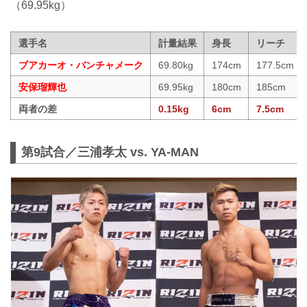
（69.95kg）
選手名
計量結果
身長
リーチ
ブアカーオ・バンチャメーク
69.80kg
174cm
177.5cm
安保瑠輝也
69.95kg
180cm
185cm
両者の差
0.15kg
6cm
7.5cm
第9試合／三浦孝太 vs. YA-MAN