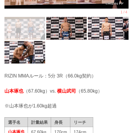
RIZIN MMAルール：5分 3R（66.0kg契約）
山本琢也
（67.60kg）vs.
横山武司
（65.80kg）
※山本琢也が1.60kg超過
選手名
計量結果
身長
リーチ
山本琢也
67.60kg
170cm
174cm