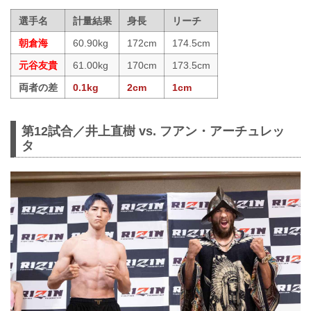
選手名
計量結果
身長
リーチ
朝倉海
60.90kg
172cm
174.5cm
元谷友貴
61.00kg
170cm
173.5cm
両者の差
0.1kg
2cm
1cm
第12試合／井上直樹 vs. フアン・アーチュレッ
タ