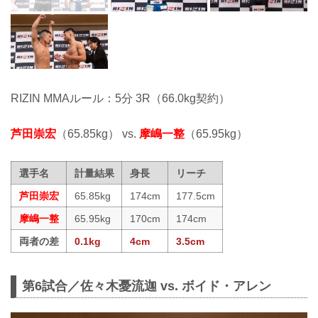
RIZIN MMAルール：5分 3R（66.0kg契約）
芦田崇宏
（65.85kg） vs.
摩嶋一整
（65.95kg）
選手名
計量結果
身長
リーチ
芦田崇宏
65.85kg
174cm
177.5cm
摩嶋一整
65.95kg
170cm
174cm
両者の差
0.1kg
4cm
3.5cm
第6試合／佐々木憂流迦 vs. ボイド・アレン