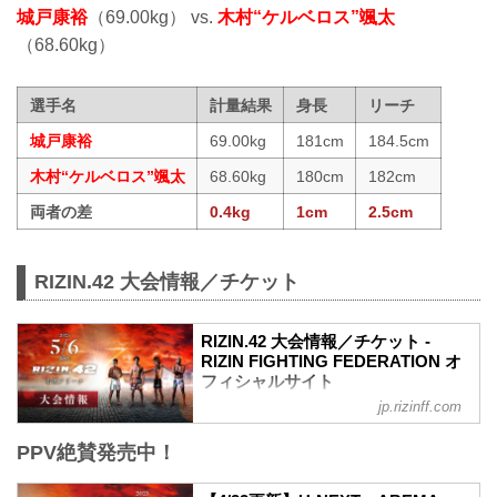
城戸康裕
（69.00kg） vs.
木村“ケルベロス”颯太
（68.60kg）
選手名
計量結果
身長
リーチ
城戸康裕
69.00kg
181cm
184.5cm
木村“ケルベロス”颯太
68.60kg
180cm
182cm
両者の差
0.4kg
1cm
2.5cm
RIZIN.42 大会情報／チケット
RIZIN.42 大会情報／チケット -
RIZIN FIGHTING FEDERATION オ
フィシャルサイト
jp.rizinff.com
MOVIE
【Trailer】RIZIN.42 in 有明アリーナ
PPV絶賛発売中！
youtu.be
RIZIN.42 大会概要
開催日時