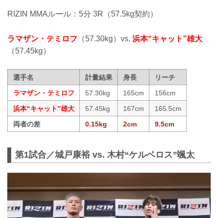
RIZIN MMAルール：5分 3R（57.5kg契約）
ラマザン・テミロフ
（57.30kg）vs.
浜本“キャット”雄大
（57.45kg）
選手名
計量結果
身長
リーチ
ラマザン・テミロフ
57.30kg
165cm
156cm
浜本“キャット”雄大
57.45kg
167cm
165.5cm
両者の差
0.15kg
2cm
9.5cm
第1試合／城戸康裕 vs. 木村“ケルベロス”颯太