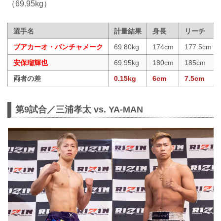
（69.95kg）
選手名
計量結果
身長
リーチ
ブアカーオ・バンチャメーク
69.80kg
174cm
177.5cm
安保瑠輝也
69.95kg
180cm
185cm
両者の差
0.15kg
6cm
7.5cm
第9試合／三浦孝太 vs. YA-MAN