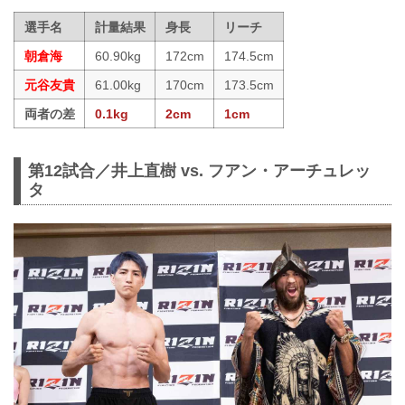
選手名
計量結果
身長
リーチ
朝倉海
60.90kg
172cm
174.5cm
元谷友貴
61.00kg
170cm
173.5cm
両者の差
0.1kg
2cm
1cm
第12試合／井上直樹 vs. フアン・アーチュレッ
タ