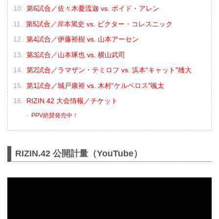
第6試合／佐々木憂流迦 vs. ボイド・アレン
第5試合／岸本篤史 vs. ビクター・コレスニック
第4試合／伊藤裕樹 vs. 山本アーセン
第3試合／山本琢也 vs. 横山武司
第2試合／ラマザン・テミロフ vs. 浜本“キャット”雄大
第1試合／城戸康裕 vs. 木村“ケルベロス”颯太
RIZIN.42 大会情報／チケット
PPV絶賛発売中！
RIZIN.42 公開計量（YouTube）