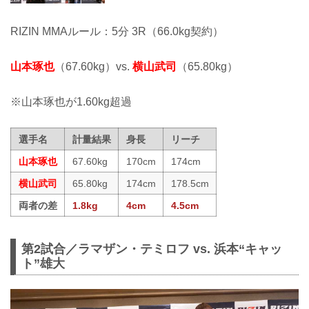
RIZIN MMAルール：5分 3R（66.0kg契約）
山本琢也
（67.60kg）vs.
横山武司
（65.80kg）
※山本琢也が1.60kg超過
選手名
計量結果
身長
リーチ
山本琢也
67.60kg
170cm
174cm
横山武司
65.80kg
174cm
178.5cm
両者の差
1.8kg
4cm
4.5cm
第2試合／ラマザン・テミロフ vs. 浜本“キャッ
ト”雄大