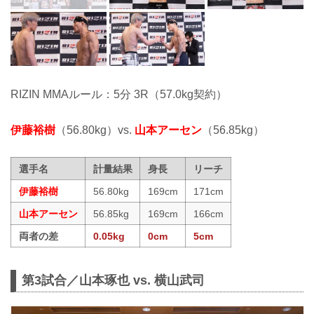
RIZIN MMAルール：5分 3R（57.0kg契約）
伊藤裕樹
（56.80kg）vs.
山本アーセン
（56.85kg）
選手名
計量結果
身長
リーチ
伊藤裕樹
56.80kg
169cm
171cm
山本アーセン
56.85kg
169cm
166cm
両者の差
0.05kg
0cm
5cm
第3試合／山本琢也 vs. 横山武司