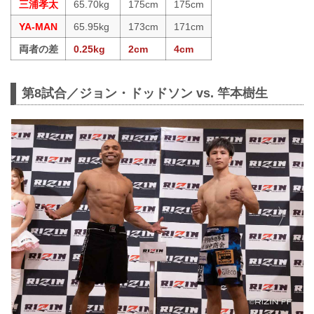
三浦孝太
65.70kg
175cm
175cm
YA-MAN
65.95kg
173cm
171cm
両者の差
0.25kg
2cm
4cm
第8試合／ジョン・ドッドソン vs. 竿本樹生