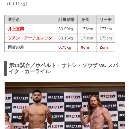
（60.15kg）
選手名
計量結果
身長
リーチ
井上直樹
60.90kg
173cm
177cm
フアン・アーチュレッタ
60.15kg
173cm
175cm
両者の差
0.75kg
0cm
2cm
第11試合／ホベルト・サトシ・ソウザ vs. スパ
イク・カーライル