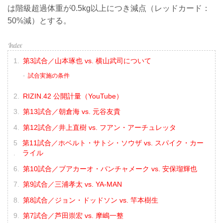
は階級超過体重が0.5kg以上につき減点（レッドカード：
50%減）とする。
第3試合／山本琢也 vs. 横山武司について
試合実施の条件
RIZIN.42 公開計量（YouTube）
第13試合／朝倉海 vs. 元谷友貴
第12試合／井上直樹 vs. フアン・アーチュレッタ
第11試合／ホベルト・サトシ・ソウザ vs. スパイク・カー
ライル
第10試合／ブアカーオ・バンチャメーク vs. 安保瑠輝也
第9試合／三浦孝太 vs. YA-MAN
第8試合／ジョン・ドッドソン vs. 竿本樹生
第7試合／芦田崇宏 vs. 摩嶋一整