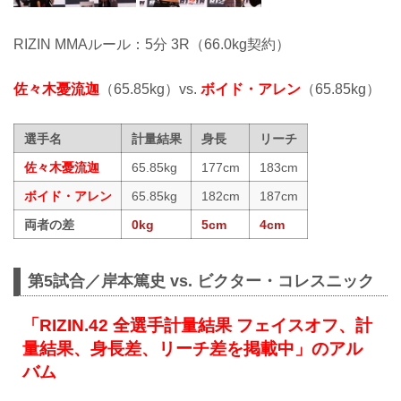
RIZIN MMAルール：5分 3R（66.0kg契約）
佐々木憂流迦
（65.85kg）vs.
ボイド・アレン
（65.85kg）
選手名
計量結果
身長
リーチ
佐々木憂流迦
65.85kg
177cm
183cm
ボイド・アレン
65.85kg
182cm
187cm
両者の差
0kg
5cm
4cm
第5試合／岸本篤史 vs. ビクター・コレスニック
「RIZIN.42 全選手計量結果 フェイスオフ、計
量結果、身長差、リーチ差を掲載中」のアル
バム