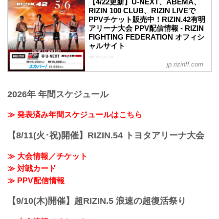
【4/22更新】U-NEXT、ABEMA、
2023年5月6日（土）12:30開場 / 14:00開
RIZIN 100 CLUB、RIZIN LIVEで
始
PPVチケット販売中！RIZIN.42有明
終了予定時間
アリーナ大会 PPV配信情報 - RIZIN
19:00〜20:00頃
FIGHTING FEDERATION オフィシ
※試合内容、イベント進行によって終了
ャルサイト
予定時間が前後することがありますので
更新情報
ご了承ください。
jp.rizinff.com
5/2（火）更新
会場
魔裟斗のゲスト解説が決定！
有明アリーナ
魔裟斗氏のゲスト解説が決定！RIZIN.42
東京臨海新交通ゆりかもめ「新豊洲」駅
2026年 年間スケジュール
有明アリーナ - RIZIN FIGHTING
徒歩約8分
FEDERATION オフィシャルサイト
東京臨海新交通ゆりかもめ「有明テニス
≫ 発表済み年間スケジュールはこちら
5月6日（土）有明アリーナにて開催され
の森」駅 徒歩約8分
るRIZIN.42のゲスト解説に「反逆のカリ
東京臨海高速鉄道りんかい線「国際展示
スマ」魔裟斗氏が登場することが決定し
【8/11(火･祝)開催】RIZIN.54 トヨタアリーナ大会
場」駅 徒歩約...
たぞ！
魔裟斗氏は第10試合のブアカーオ・バン
≫ 大会情報／チケット
チャメーク vs. 安保瑠輝也の試合を解説
≫ 対戦カード
する。
2度対戦しているブアカーオの試合を、魔
≫ PPV配信情報
裟斗氏はどのような視点で解説するの
か？！魔裟斗氏がR...
【9/10(木)開催】超RIZIN.5 浪速の超復活祭り