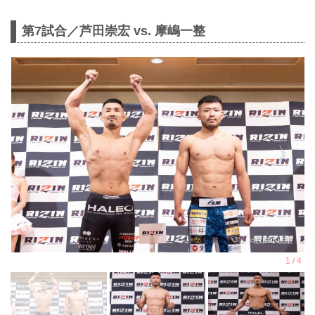
第7試合／芦田崇宏 vs. 摩嶋一整