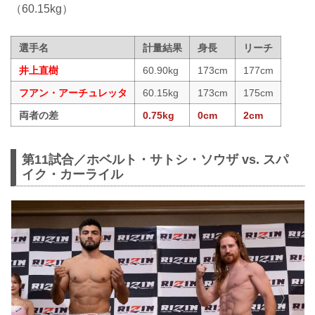
（60.15kg）
選手名
計量結果
身長
リーチ
井上直樹
60.90kg
173cm
177cm
フアン・アーチュレッタ
60.15kg
173cm
175cm
両者の差
0.75kg
0cm
2cm
第11試合／ホベルト・サトシ・ソウザ vs. スパ
イク・カーライル