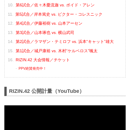
第6試合／佐々木憂流迦 vs. ボイド・アレン
第5試合／岸本篤史 vs. ビクター・コレスニック
第4試合／伊藤裕樹 vs. 山本アーセン
第3試合／山本琢也 vs. 横山武司
第2試合／ラマザン・テミロフ vs. 浜本“キャット”雄大
第1試合／城戸康裕 vs. 木村“ケルベロス”颯太
RIZIN.42 大会情報／チケット
PPV絶賛発売中！
RIZIN.42 公開計量（YouTube）