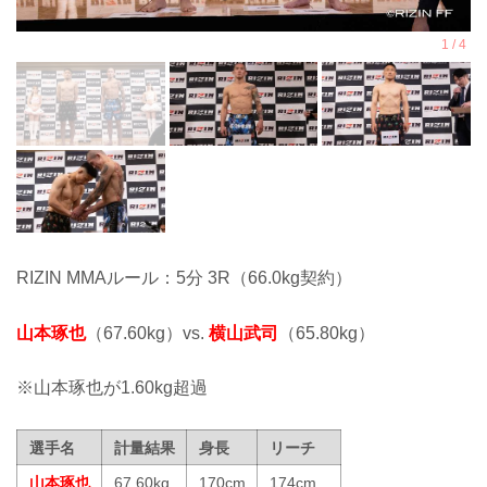
RIZIN MMAルール：5分 3R（66.0kg契約）
山本琢也
（67.60kg）vs.
横山武司
（65.80kg）
※山本琢也が1.60kg超過
選手名
計量結果
身長
リーチ
山本琢也
67.60kg
170cm
174cm