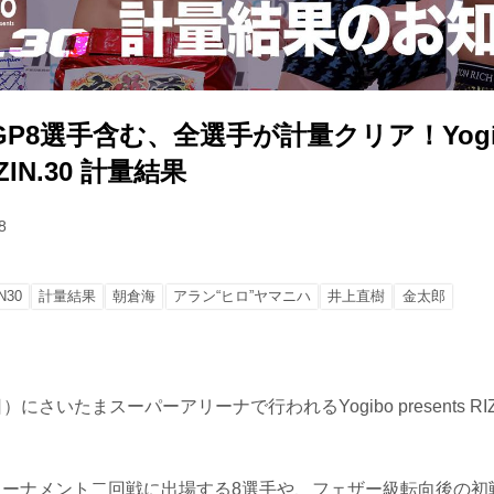
P8選手含む、全選手が計量クリア！Yogi
RIZIN.30 計量結果
8
N30
計量結果
朝倉海
アラン“ヒロ”ヤマニハ
井上直樹
金太郎
にさいたまスーパーアリーナで行われるYogibo presents RI
級トーナメント二回戦に出場する8選手や、フェザー級転向後の