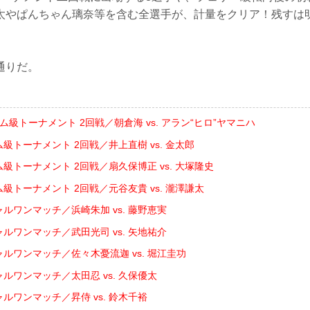
太やぱんちゃん璃奈等を含む全選手が、計量をクリア！残すは
通りだ。
ム級トーナメント 2回戦／朝倉海 vs. アラン“ヒロ”ヤマニハ
ム級トーナメント 2回戦／井上直樹 vs. 金太郎
ム級トーナメント 2回戦／扇久保博正 vs. 大塚隆史
ム級トーナメント 2回戦／元谷友貴 vs. 瀧澤謙太
ャルワンマッチ／浜崎朱加 vs. 藤野恵実
ャルワンマッチ／武田光司 vs. 矢地祐介
ャルワンマッチ／佐々木憂流迦 vs. 堀江圭功
ャルワンマッチ／太田忍 vs. 久保優太
ャルワンマッチ／昇侍 vs. 鈴木千裕