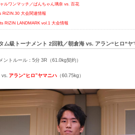
ャルワンマッチ／ぱんちゃん璃奈 vs. 百花
nts RIZIN.30 大会関連情報
nts RIZIN LANDMARK vol.1 大会情報
タム級トーナメント 2回戦／朝倉海 vs. アラン“ヒロ”
ナメントルール：5分 3R（61.0kg契約）
 vs.
アラン“ヒロ”ヤマニハ
（60.75kg）