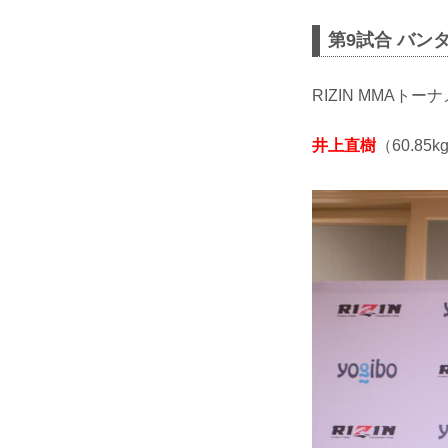
第9試合 バン
RIZIN MMAトー
井上直樹
（60.85kg