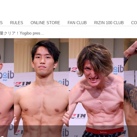
US
RULES
ONLINE STORE
FAN CLUB
RIZIN 100 CLUB
CO
バンタム級GP8選手含む、全選手が計量クリア！Yogibo presents RIZIN.30 計量結果