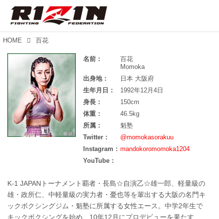
HOME
百花
名前：
百花
Momoka
出身地：
日本 大阪府
生年月日：
1992年12月4日
身長：
150cm
体重：
46.5kg
所属：
魁塾
Twitter：
@momokasorakuu
Instagram：
mandokoromomoka1204
YouTube：
K-1 JAPANトーナメント覇者・長島☆自演乙☆雄一郎、軽量級の
雄・政所仁、中軽量級の実力者・憂也等を輩出する大阪の名門キ
ックボクシングジム・魁塾に所属する女性エース。中学2年生で
キックボクシングを始め、10年12月にプロデビューを果たす