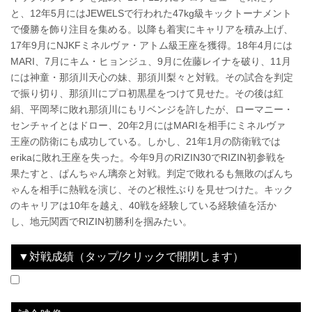
と、12年5月にはJEWELSで行われた47kg級キックトーナメント
で優勝を飾り注目を集める。以降も着実にキャリアを積み上げ、
17年9月にNJKFミネルヴァ・アトム級王座を獲得。18年4月には
MARI、7月にキム・ヒョンジュ、9月に佐藤レイナを破り、11月
には神童・那須川天心の妹、那須川梨々と対戦。その試合を判定
で振り切り、那須川にプロ初黒星をつけて見せた。その後は紅
絹、平岡琴に敗れ那須川にもリベンジを許したが、ローマニー・
センチャイとはドロー、20年2月にはMARIを相手にミネルヴァ
王座の防衛にも成功している。しかし、21年1月の防衛戦では
erikaに敗れ王座を失った。今年9月のRIZIN30でRIZIN初参戦を
果たすと、ぱんちゃん璃奈と対戦。判定で敗れるも無敗のぱんち
ゃんを相手に熱戦を演じ、そのど根性ぶりを見せつけた。キック
のキャリアは10年を越え、40戦を経験している経験値を活か
し、地元関西でRIZIN初勝利を掴みたい。
▼対戦成績（タップ/クリックで開閉します）
2021.09.19
Yogibo presents RIZIN.30
LOSE
2021.11.28
RIZIN TRIGGER 1st
WIN
vs
vs
ぱんちゃん璃奈
未來
3R 判定 （3-0）
3R 判定 （3-0）