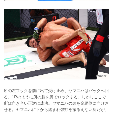
所の左フックを前に出て受け止め、ヤマニハはバックへ回
る。1Rのように所の胴を脚でロックする。しかしここで
所は向き合い正対に成功。ヤマニハの頭を金網側に向けさ
せる。ヤマニハに下から絡まれ強打を振るえない所だが、