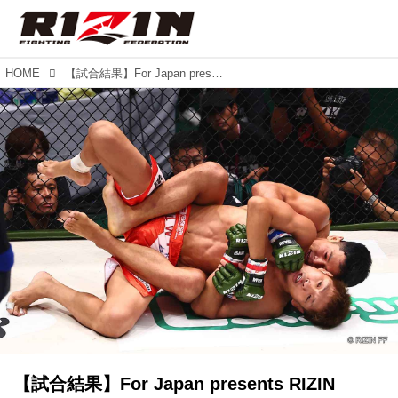
HOME
【試合結果】For Japan presents RIZIN LANDMARK 6 in NAGOYA 第13試合／所英男 vs. アラン“ヒロ”ヤマニハ
【試合結果】For Japan presents RIZIN