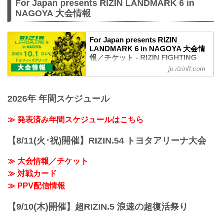
For Japan presents RIZIN LANDMARK 6 in
NAGOYA 大会情報
For Japan presents RIZIN
LANDMARK 6 in NAGOYA 大会情
報／チケット - RIZIN FIGHTING
FEDERATION オフィシャルサイト
jp.rizinff.com
MOVIE
【Trailer】RIZIN LANDMARK 6 in
2026年 年間スケジュール
NAGOYA
youtu.be
For Japan presents RIZIN LANDMARK 6
≫ 発表済み年間スケジュールはこちら
in NAGOYA大会概要
開催日時
【8/11(火･祝)開催】RIZIN.54 トヨタアリーナ大会
2023年10月1日（日）11:30開場 / 13:00開
始
≫ 大会情報／チケット
※オープニングファイトは12:00開始
≫ 対戦カード
終了予定時間
20:00〜21:00頃
≫ PPV配信情報
※試合内容、イベント進行によって終了
予定時間が前後することがありますので
【9/10(木)開催】超RIZIN.5 浪速の超復活祭り
ご了承ください。
会場