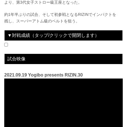
より、第3代女子ストロー級王座となった。
約1年半ぶりの試合、そして初参戦となるRIZINでインパクトを
残し、スーパーアトム級のベルトを狙う。
▼対戦成績（タップ/クリックで開閉します）
2021.09.19
Yogibo presents RIZIN.30
LOSE
vs
浜崎朱加
3R 判定 （3-0）
試合映像
2021.09.19 Yogibo presents RIZIN.30