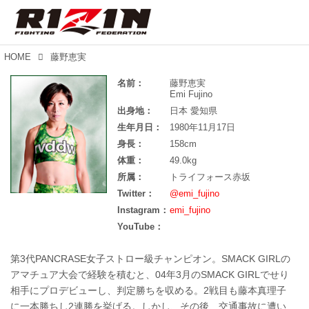
HOME
藤野恵実
名前：
藤野恵実
Emi Fujino
出身地：
日本 愛知県
生年月日：
1980年11月17日
身長：
158cm
体重：
49.0kg
所属：
トライフォース赤坂
Twitter：
@emi_fujino
Instagram：
emi_fujino
YouTube：
第3代PANCRASE女子ストロー級チャンピオン。SMACK GIRLの
アマチュア大会で経験を積むと、04年3月のSMACK GIRLでせり
相手にプロデビューし、判定勝ちを収める。2戦目も藤本真理子
に一本勝ちし2連勝を挙げる。しかし、その後、交通事故に遭い