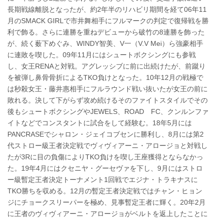
長期戦線離脱となったが、約2年半のリハビリ期間を経て06年11
月のSMACK GIRLで市井舞相手にフルマークの判定で復帰戦を勝
利で飾る。さらに連勝を重ねデビューから破竹の8連勝を飾った
が、続く薮下めぐみ、WINDY智美、V一（V.V Mei）ら強豪相手
に連敗を喫した。09年11月にはシュートボクシングにも参戦
し、女王RENAと対戦。アグレッシブに前に出続けたが、前蹴り
を被弾し鼻骨骨折によるTKO負けとなった。10年12月の戦極で
は秒殺女王・藤井惠相手にフルラウンド戦い抜いたが女王の前に
敗れる。決して下がらず攻め続けるそのファイトスタイルでその
後もシュートボクシングやJEWELS、ROAD FC、クンルンファ
イトなどでコンスタントに試合をして経験む。18年5月には
PANCRASEでシャロン・ジェイコブセンに勝利し、8月には第2
代ストロー級王者決定戦でヴィヴィアーニ・アロージョと対戦し
たが3Rに目の負傷によりTKO負けを喫し王座獲得とならなかっ
た。19年4月にはクセニヤ・グーセヴァを下し、9月にはストロ
ー級暫定王者決定トーナメント1回戦でエジナ・トラキナスに
TKO勝ちを収める。12月の暫定王者決定戦ではチャン・ヒョン
ジにチョークスリーパーを極め、見事暫定王者に輝く。20年2月
に王者のヴィヴィアーニ・アロージョがベルトを返上したことに