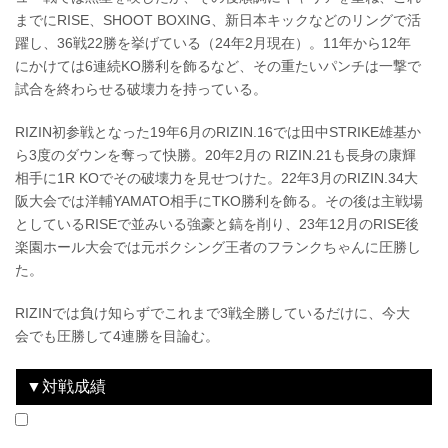
までにRISE、SHOOT BOXING、新日本キックなどのリングで活
躍し、36戦22勝を挙げている（24年2月現在）。11年から12年
にかけては6連続KO勝利を飾るなど、その重たいパンチは一撃で
試合を終わらせる破壊力を持っている。
RIZIN初参戦となった19年6月のRIZIN.16では田中STRIKE雄基か
ら3度のダウンを奪って快勝。20年2月の RIZIN.21も長身の康輝
相手に1R KOでその破壊力を見せつけた。22年3月のRIZIN.34大
阪大会では洋輔YAMATO相手にTKO勝利を飾る。その後は主戦場
としているRISEで並みいる強豪と鎬を削り、23年12月のRISE後
楽園ホール大会では元ボクシング王者のフランクちゃんに圧勝し
た。
RIZINでは負け知らずでこれまで3戦全勝しているだけに、今大
会でも圧勝して4連勝を目論む。
▼対戦成績
2019.6.2
RIZIN.16
WIN
2020.02.22
RIZIN.21
WIN
2022.03.20
湘南美容クリニック presents RIZIN.34
WIN
2024.03.23
RIZIN LANDMARK 9 in KOBE
WIN
vs
vs
vs
vs
田中STRIKE雄基
康輝
洋輔YAMATO
蛇鬼将矢
1R 2分45秒 TKO（3ノックダウン）
1R 2分30秒 KO（パンチ連打）
2R 2分51秒 TKO（レフェリーストップ）
2R 2分25秒 TKO（レフェリーストップ）