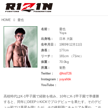
HOME
憂也
名前：
憂也
Yuya
出身地：
日本 大阪
生年月日：
1993年12月11日
身長：
177cm
リーチ：
181cm （71inc）
体重：
70.0kg
所属：
魁塾
Twitter：
@kid726
Instagram：
yuyahbk
YouTube：
高校時代はK-1甲子園で経験を積み、10年にK-1甲子園で準優勝
すると、同年にDEEP☆KICKでプロデビューを果たす。そのデビ
ュー戦では黒星を喫したが、その後順調にキャリアを重ね、これ