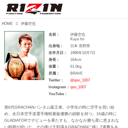
HOME
伊藤空也
名前：
伊藤空也
Kuya Ito
出身地：
日本 長野県
生年月日：
1996年10月7日
身長：
164cm
体重：
61.0kg
所属：
BRAVE
Twitter：
@qoo_1007
Instagram：
qoo_1007
YouTube：
第6代GRACHANバンタム級王者。小学生の時に空手を習い始
め、全日本空手道選手権軽量級優勝の経験を持つ。16歳の時に
GLADIATORでデビューを果たすも、なかなか勝ち星に恵まれな
い時期が続いた。その後は主戦場をGRACHANに移し2連勝をあ