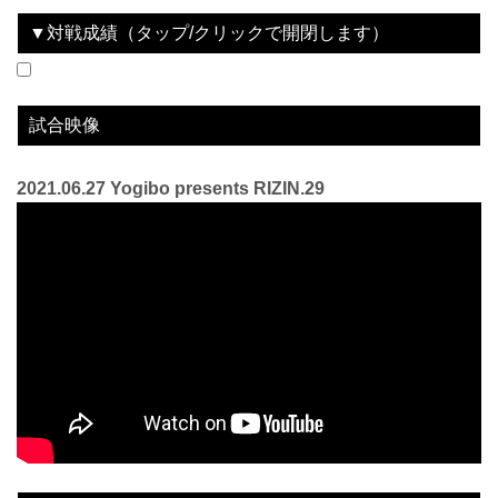
▼対戦成績（タップ/クリックで開閉します）
2021.06.27
Yogibo presents RIZIN.29
LOSE
2022.03.06
＋WEED presents RIZIN LANDMARK vol.2
WIN
vs
vs
金太郎
魚井フルスイング
3R 判定 （3-0）
3R 判定 （0-3）
試合映像
2021.06.27 Yogibo presents RIZIN.29