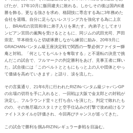
げたが、17年10月に飯田建夫に敗れる。しかしその後は国内6連
勝を飾る。更なる強さを求め、格闘技に専念する為に3年務めた
会社を退職。自分に足らないレスリング力を強化する為に上京
し、BRAVEの宮田和幸に弟子入りを果たす。内弟子としてオリ
ンピアン宮田の薫陶を受けるとともに、同ジムの武田光司、芦田
崇宏、竿本樹生らと切磋琢磨しながら練習に励み、20年9月に
GRACHANバンタム級王座決定戦で関西の一撃必倒ファイター獅
庵と対戦。「何としてもベルトを奪取する」と不退転の決意で挑
んだこの試合で、フルマークの判定勝利をあげ、見事王者に輝い
た。試合後には「このベルトとともにもっと上の人や団体とやっ
て価値を高めていきます」と語り、涙を流した。
その言葉通り、21年6月に行われたRIZINバンタム級ジャパンGP
の出場の切符を手に入れると、一回戦は大阪で金太郎との対戦が
決定し、フルラウンド堂々と打ち合いを演じた。判定で敗れたも
のの、その無尽蔵のスタミナと空手仕込みの打撃で攻め続けるフ
ァイトスタイルが評価され、今回再びチャンスが巡ってきた。
この試合で勝利を掴みRIZINレギュラー参戦を目論む。