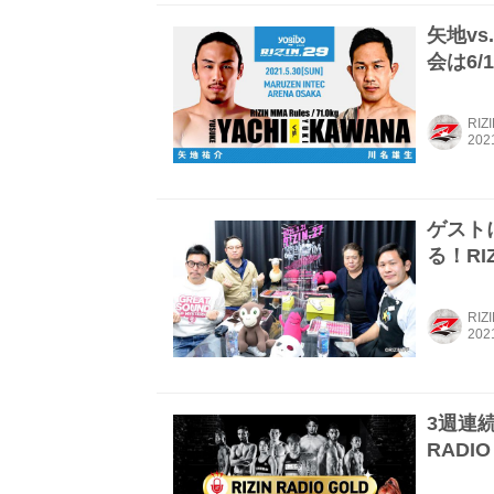
矢地vs
会は6/
RIZ
ゲスト
る！RIZ
RIZ
3週連続
RADI