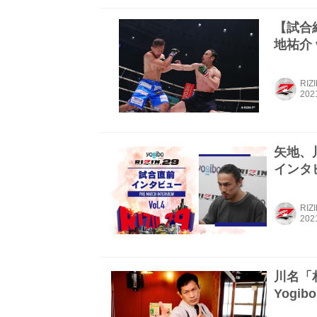
【試合結果
地祐介 
RIZ
矢地、川名
インタビ
RIZ
川名「
Yogibo