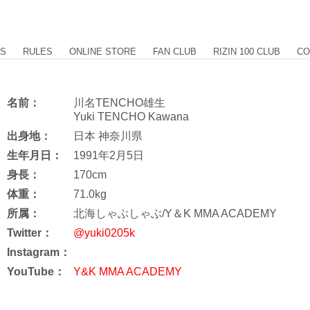
US
RULES
ONLINE STORE
FAN CLUB
RIZIN 100 CLUB
CO
名前：
川名TENCHO雄生
Yuki TENCHO Kawana
出身地：
日本 神奈川県
生年月日：
1991年2月5日
身長：
170cm
体重：
71.0kg
所属：
北海しゃぶしゃぶ/Y＆K MMA ACADEMY
Twitter：
@yuki0205k
Instagram：
YouTube：
Y&K MMA ACADEMY