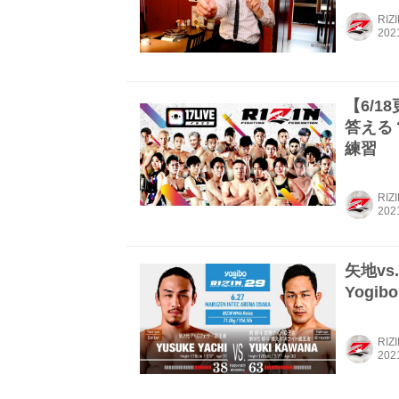
RIZ
【6/1
答える？！
練習
RIZ
矢地v
Yogib
RIZ