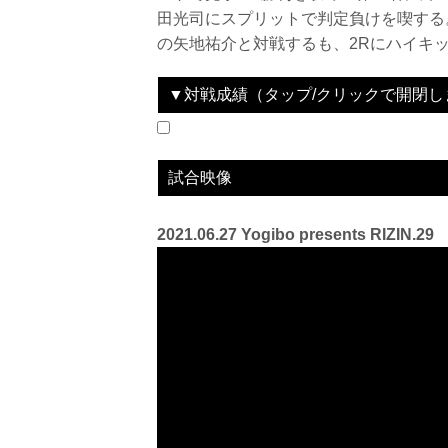
田光司にスプリットで判定負けを喫する。RI
の矢地祐介と対戦するも、2Rにハイキッ
▼対戦成績（タップ/クリックで開閉し
2020.09.27
Yogibo presents RIZIN.24
LOSE
2021.06.27
Yogibo presents RIZIN.29
LOSE
vs
vs
武田光司
矢地祐介
試合映像
2021.06.27 Yogibo presents RIZIN.29