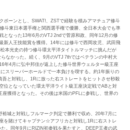
ボーンとし、SWAT!、ZSTで経験を積みアマチュア修斗
ア修斗東日本選手権と関西選手権で優勝、全日本大会でも準
なった13年6月のVTJ 2ndで菅原和政、同年12月の修
級新人王技能賞を獲得。14年には修斗で西岡攻児、武田飛
には松本光史の持つ修斗環太平洋タイトルマッチに挑んだが
らなかった。続く、9月のVTJ 7thではベテランの中村大
16年4月に弘中邦佳が返上した修斗世界ウェルター級王座
盤にスリーパーホールドで一本負けを喫する。約1年振りの
慎吾と対戦し、1Rに放った右ストレートをヒットさせ秒殺
は空位となっていた環太平洋ライト級王座決定戦でABと対
王座獲得となった。その後は米国のPFLに参戦し、世界の
野裕城と対戦しフルマーク判定で勝利で収め、20年7月に
座を賭けてキャプテン☆アフリカと対戦し1Rに右ストレ
。同年9月にRIZIN初参戦を果たすと、DEEP王者の武