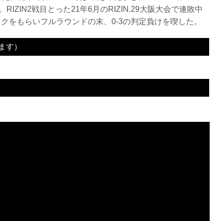
ZIN2戦目とった21年6月のRIZIN.29大阪大会で連敗中
クをもらいフルラウンドの末、0-3の判定負けを喫した。
ます）
3R 判定 （2-1）
3R 判定 （3-0）