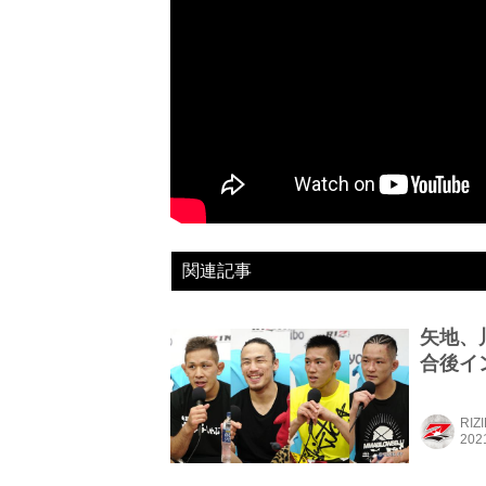
関連記事
矢地、川名
合後イン
RIZ