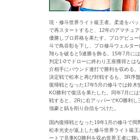
現・修斗世界ライト級王者。柔道をバック
で再スタートすると、12年のアマチュ
優勝しプロ昇格を果たす。プロデビュー戦と
斗で鳥谷彰を下し、プロ修斗ウェルター
翔らを破ると5連勝を飾る。15年7月
判定1-0でドローに終わり王座獲得とはな
介相手にパウンド連打で勝利を収める。
決定戦で松本と再び対戦するも、3R序
復帰戦となった17年5月の修斗では鈴木
KO勝利で復活を果たした。同年7月に
戦すると、2Rに右アッパーでKO勝利し
強豪と鎬を削り自信をつけた。
国内復帰戦となった19年1月の修斗で岡
松本光史が返上した修斗世界ライト級王
ートで見事KO勝利を収め世界王者に輝いた