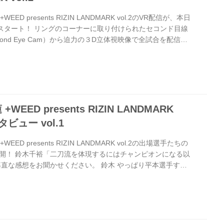
D presents RIZIN LANDMARK vol.2のVR配信が、本日
売スタート！ リングのコーナーに取り付けられたセコンド目線
ond Eye Cam）から迫力の３D立体視映像で全試合を配信す
空間内に2D映像も張り込み、経過時間等、試合の流れやグラウ
かりやすくなっている。 今までになかった格闘技視聴革命と
是非体験しよう！ VR生配信とは？ VR生配信とは、ライブや
迫力ある映像を生配信で楽しめるサービスです。 ...
EED presents RIZIN LANDMARK
タビュー vol.1
D presents RIZIN LANDMARK vol.2の出場選手たちの
開！ 鈴木千裕「二刀流を体現するにはチャンピオンになる以
率直な感想をお聞かせください。 鈴木 やっぱり平本選手すご
になんか、「あれ？キックボクサーだったっけ？」っていう
本当に、キックボクサーじゃなく、いち1 MMA選手と試合し
本当に強かったです ——1 MMA選手というのは、特にどんな
ろでしたか？ 鈴木 想定、予想通りの試合展開だったんですけ