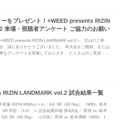
、当たったと思うんですけど、ただ1ラウンド目で、フェイン
プレゼント！+WEED presents RIZIN
vol.2 来場・視聴者アンケート ご協力のお願い
D presents RIZIN LANDMARK vol.2へ、沢山のご来
き、誠にありがとうございました。 本大会をご観戦、または
単なアンケートを実施しております。 たくさんのご意見・ご
す。 来場・視聴者アンケート 概要 アンケートをご記入いた
+WEED presents RIZIN LANDMARK vol.2 出場選
レゼント致します。 プレゼント内容 +WEED presents
 出場選...
ts RIZIN LANDMARK vol.2 試合結果一覧
平本蓮 RIZIN MMAルール：5分 3R（66.0kg） （WIN）鈴木
） 3R 判定 （3-0） ≫ 試合結果詳細 第4試合／ 昇侍 vs. 鈴木
5分 3R（66.0kg） （LOSE）昇侍 vs. 鈴木博昭（WIN） 1R
ェリーストップ：スタンドパンチ） ≫ 試合結果詳細 第3試合／