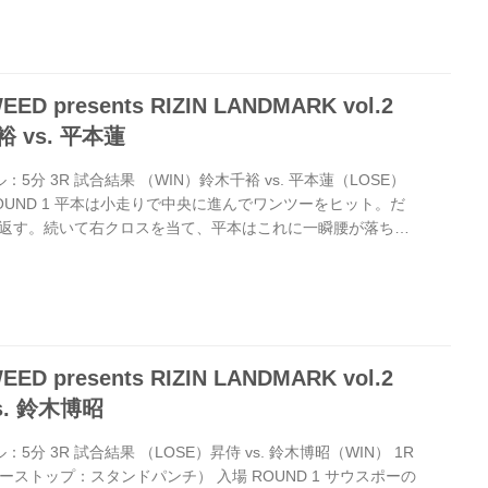
RIZIN キックボクシングルール：3分 3R（※肘有り）
名高 vs. 白幡裕星（LOSE） 2R 1分02秒 TKO（レ...
presents RIZIN LANDMARK vol.2
 vs. 平本蓮
ル：5分 3R 試合結果 （WIN）鈴木千裕 vs. 平本蓮（LOSE）
場 ROUND 1 平本は小走りで中央に進んでワンツーをヒット。だ
返す。続いて右クロスを当て、平本はこれに一瞬腰が落ち
が鈴木は振り払って右ストレートから左フック。平本も右スト
鈴木は平本を投げてグラウンドへ。 平本はグラウンドで動い
小手投げ。これはこらえる平本だが、鈴木がコーナーに押し
られ、平本はタックルで出るが、鈴木が受け止め体を回してコ
presents RIZIN LANDMARK vol.2
s. 鈴木博昭
ル：5分 3R 試合結果 （LOSE）昇侍 vs. 鈴木博昭（WIN） 1R
リーストップ：スタンドパンチ） 入場 ROUND 1 サウスポーの