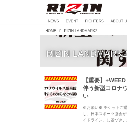
NEWS
EVENT
FIGHTERS
ABOUT 
HOME
RIZIN LANDMARK2
RIZIN LANDMARK
【重要】+WEED pr
伴う新型コロナ
い
※お願い※ チケットご購
し、日本スポーツ協会が
イドライン」に基づき、
更や入退場規制の実施、