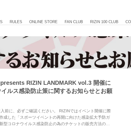
US
RULES
ONLINE STORE
FAN CLUB
RIZIN 100 CLUB
CO
2
esents RIZIN LANDMARK vol.3 開催に
ウイルス感染防止策に関するお知らせとお願
入前に、必ずご確認ください。 RIZINではイベント開催に際
作成した「スポーツイベントの再開に向けた感染拡大予防ガ
新型コロナウイルス感染防止の為のチケットの販売方法の変
また禁止事項を設けるなど、新たな取り組みを行いますので