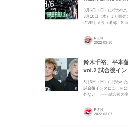
3月6日（日）に行われた+WEE
3月10日（木）より販
のVRカメラ（通称：Sec
るぞ！またVR MODE
ンドの攻防などがよりわ
RIZIN
なる迫力満点の映像を、
イベント会場最前列からの
鈴木千裕、平本蓮 +W
vol.2 試合後イン
3月6日（日）に行われた+WEE
試合後インタビューを公
外ない」 ——試合後の
い強かったですよ。本当
くらい総合だなあって、
RIZIN
てるんだなあと思って。
ところが想定と違うとこ
ど、や...