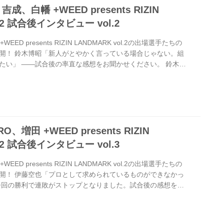
、白幡 +WEED presents RIZIN
l.2 試合後インタビュー vol.2
D presents RIZIN LANDMARK vol.2の出場選手たちの
開！ 鈴木博昭「新人がとやかく言っている場合じゃない。組
たい」 ——試合後の率直な感想をお聞かせください。 鈴木
す。もうそれにつきますね。 ——LANDMARKでは2回連続
DMARKだと特に燃えるものがありますか？ 鈴木 そういうわけ
戦相手の印象はいかがでしたか？ 鈴木 うーんと、やりあう前
、でも昇侍選手とやるっていうので燃えた部分がすごいあ...
増田 +WEED presents RIZIN
l.2 試合後インタビュー vol.3
D presents RIZIN LANDMARK vol.2の出場選手たちの
開！ 伊藤空也「プロとして求められているものができなかっ
今回の勝利で連敗がストップとなりました。試合後の感想をお
 勝ってホッとしたんですけど、求められているもの、勝ち負け
られているものができなかった。そこが残念です ——2ラウ
撃の応酬がありました。そのなかで手応えはありましたか？