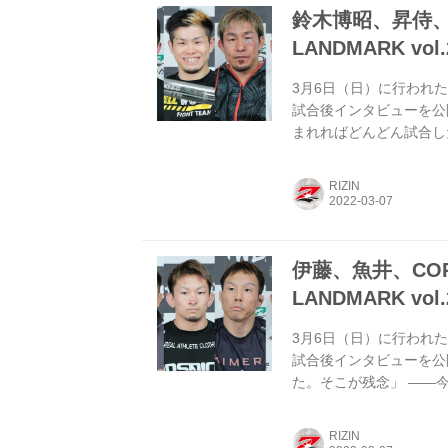
鈴木博昭、昇侍、吉成
LANDMARK vo
3月6日（日）に行われた+WEE
試合後インタビューを公
まれればどんどん試合し
うれしいです。うれしいで
KOとなりますね。LAN
RIZIN
じゃないです。 ——対
に終わってしまったんで
伊藤、魚井、CORO、
LANDMARK vo
3月6日（日）に行われた+WEE
試合後インタビューを公
た。そこが残念」 ——
聞かせください。 伊藤
じゃないプロとして求め
RIZIN
ンド目、かなり激しい打