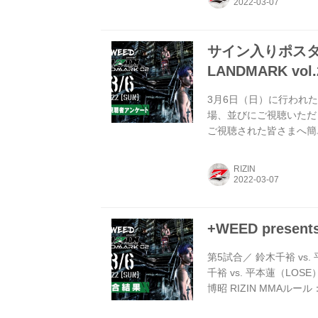
伊藤 いや、右のキック
トを仕掛けた...
サイン入りポスターを
LANDMARK 
3月6日（日）に行われた+WEE
場、並びにご視聴いただ
ご視聴された皆さまへ簡
感想をお待ちしておりま
だいた方の中から抽選で3名様に「
RIZIN
手サイン入りポスター」をプ
RIZIN LANDMARK vol.2
+WEED presen
第5試合／ 鈴木千裕 vs. 
千裕 vs. 平本蓮（LOSE
博昭 RIZIN MMAルール：
1分12秒 TKO（レフ