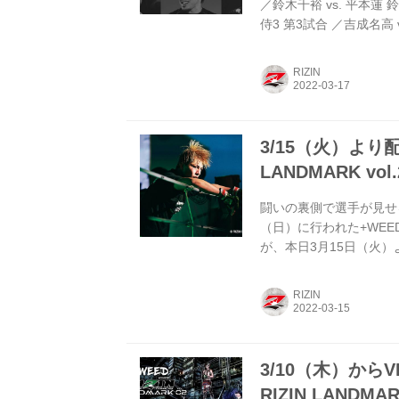
／鈴木千裕 vs. 平本蓮 
侍3 第3試合 ／吉成名高
グ vs. 伊藤空也 伊藤空也
増田拓真2 関連記事 3/15
RIZIN
LANDMARK vol.2 BACKS
3/15（火）より配信
LANDMARK vol
闘いの裏側で選手が見せる真
（日）に行われた+WEED p
が、本日3月15日（火）よりR
されるぞ！ 是非オフィ
ェックしよう！ RIZIN F
RIZIN
ニュース、選手情報、R
RIZIN FF 公式T...
3/10（木）からV
RIZIN LANDMAR