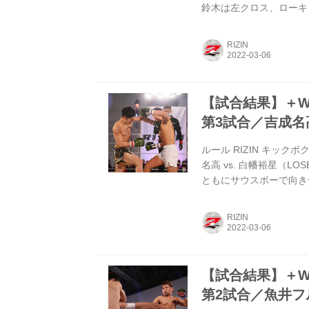
鈴木は左クロス、ローキ
フックと連続で当て、昇
鈴木はガブって頭部にヒ
RIZIN
アウトした。 勝利者マ
ちょっと吸い寄せられち
勝つため...
【試合結果】＋WEED 
第3試合／吉成名高
ルール RIZIN キック
名高 vs. 白幡裕星（LOS
ともにサウスポーで向き
していく。 前蹴りを合
白幡も吉成の足を払って倒
RIZIN
りとジャブでプレッシャ
クのカウンターを決めダ
撲か...
【試合結果】＋WEED 
第2試合／魚井フル