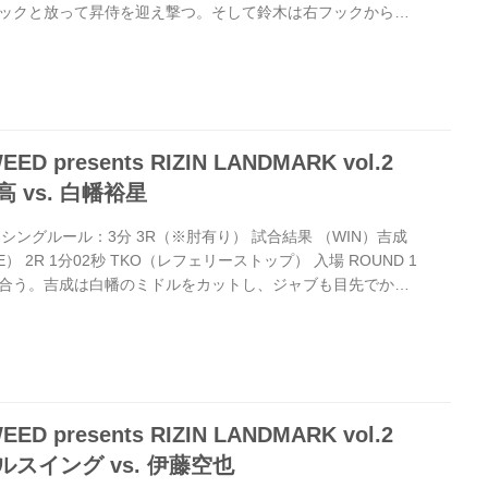
ックと放って昇侍を迎え撃つ。そして鈴木は右フックから左
侍は被弾のダメージで腰砕けとなる。 組みついてきた昇侍を
ザを入れ、立ち上がった昇侍を左フックで打ち倒してノック
イク 「血の匂いがした瞬間、ちょっと記憶がないです（笑）。
ゃいました。（昇侍は塩漬けにするとも戦前語っていたが）
presents RIZIN LANDMARK vol.2
 vs. 白幡裕星
ボクシングルール：3分 3R（※肘有り） 試合結果 （WIN）吉成
E） 2R 1分02秒 TKO（レフェリーストップ） 入場 ROUND 1
合う。吉成は白幡のミドルをカットし、ジャブも目先でかわ
わせて白幡の前進を止め、ローとミドルを打ち込む吉成。だが
す場面も見せる。 ROUND 2 吉成はリング中央に立ち前蹴
ーを掛ける。前に出るタイミングを読んだか、吉成が右フッ
ウンを奪取。 立ち上がった白幡はさらに向かうが吉成は首相
presents RIZIN LANDMARK vol.2
スイング vs. 伊藤空也