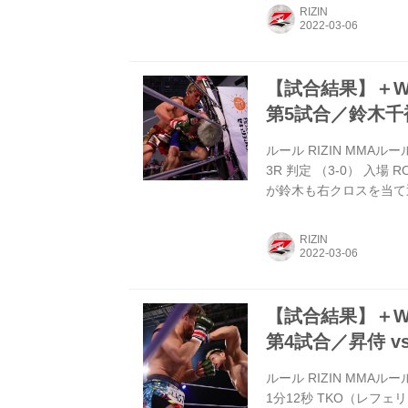
吉成名高 vs. 白幡裕星 
RIZIN
（52.5kg） （WIN）吉成
【試合結果】＋WEED 
第5試合／鈴木千裕
ルール RIZIN MMAルー
3R 判定 （3-0） 入
が鈴木も右クロスを当て
る。 組みついた平本だ
レートを当てる。組んだ
RIZIN
て立ち上がるが、鈴木は
込む。 ブレークで分け
ーナーに押し込...
【試合結果】＋WEED 
第4試合／昇侍 v
ルール RIZIN MMAルー
1分12秒 TKO（レフェ