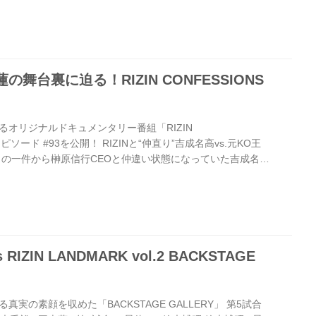
さまには大変ご不便をおかけいたしますが、安心してご来場・
努めてまいりますので、何卒ご理解とご協力のほどよろしく
なおこれらの内容は、今後の政府や各自治体等の発表や要請に
方法や座席に関して変更が発...
の舞台裏に迫る！RIZIN CONFESSIONS
オリジナルドキュメンタリー番組「RIZIN
エピソード #93を公開！ RIZINと“仲直り”吉成名高vs.元KO王
日の一件から榊原信行CEOと仲違い状態になっていた吉成名
と“仲直り”すると、再び『ムエタイ最強』を証明するため、
きた。 元KNOCKOUT-REDスーパーフライ級王者の白幡裕星
ーでマットに沈めると、試合後の控室で「KOして少しは大会
と謙虚なコメントを残した。 吉成名高の『打倒榊原』の道は
..
s RIZIN LANDMARK vol.2 BACKSTAGE
実の素顔を収めた「BACKSTAGE GALLERY」 第5試合