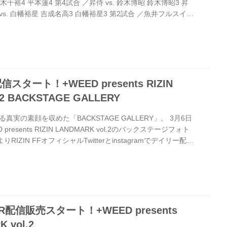
鈴木千裕4 平本蓮4 第4試合 ／昇侍 vs. 鈴木博昭 鈴木博昭3 昇
 vs. 白幡裕星 吉成名高3 白幡裕星3 第2試合 ／魚井フルスイン
3 魚井フルスイング3 第1試合 ／CORO vs. 増田拓真 CORO2
（火）より配信スタート！+WEED presents RIZIN
TAGE GALLERY - RIZIN FIGHTING FE...
スタート！+WEED presents RIZIN
.2 BACKSTAGE GALLERY
実の素顔を収めた「BACKSTAGE GALLERY」。 3月6日
resents RIZIN LANDMARK vol.2のバックステージフォト
IZIN FFオフィシャルTwitterとinstagramでデイリー配信
シャルアカウントをフォローして、バックステージフォトをチ
F 公式Twitterアカウント 公式Twitterアカウントでは、RIZIN
IZINガール情報など、様々な情報を発信しているぞ！是非、
R配信販売スタート！+WEED presents
K vol.2