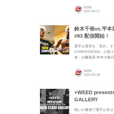
ご案内いたします。 皆
RIZIN
ご観戦いただけますよう
お願いいたします。 ※
基づき、大会の実施・運用
鈴木千裕vs.平本蓮
#93 配信開始！
選手が真実を「告白」する
CONFESSIONS」の新
者・白幡裕星 昨年大晦
高。2月末に榊原CEO
RIZINのリングに戻って
RIZIN
を新たな武器・カウンタ
に貢献できましたか？」
続く… 最強の矛盾対決！.
+WEED present
GALLERY
戦いの裏側で選手が見せる真