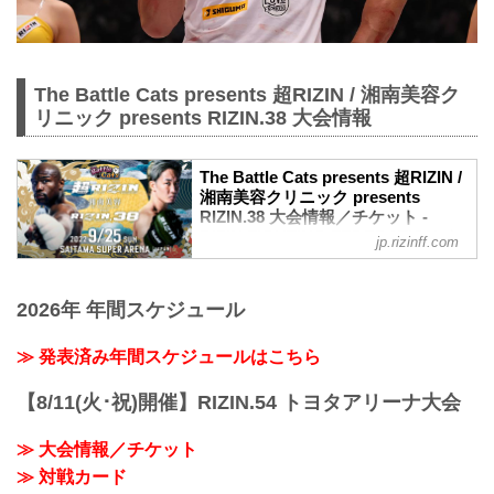
The Battle Cats presents 超RIZIN / 湘南美容ク
リニック presents RIZIN.38 大会情報
The Battle Cats presents 超RIZIN /
湘南美容クリニック presents
RIZIN.38 大会情報／チケット -
RIZIN FIGHTING FEDERATION オ
jp.rizinff.com
フィシャルサイト
大会概要
名称
2026年 年間スケジュール
The Battle Cats presents 超RIZIN / 湘南
美容クリニック presents RIZIN.38
≫ 発表済み年間スケジュールはこちら
日時
2022年9月25日（日）10:30開場 / 12:00開
【8/11(火･祝)開催】RIZIN.54 トヨタアリーナ大会
始
※RIZIN.38は超RIZIN終了後、1時間の休
≫ 大会情報／チケット
憩を挟んで開始いたします。尚15:00開始
予定ですが、イベントの進行により前後
≫ 対戦カード