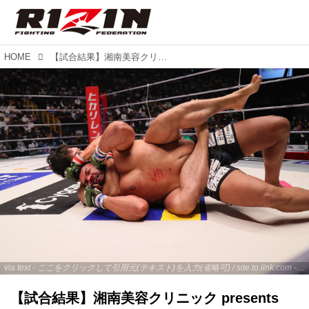
HOME
【試合結果】湘南美容クリニック presents RIZIN.38 第3試合／シビサイ頌真 vs. カルリ・ギブレイン
via text - ここをクリックして引用元(テキスト)を入力(省略可) / site.to.link.com - ここをクリックして引用元を入力(省略可)
【試合結果】湘南美容クリニック presents