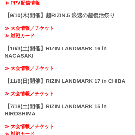
する場合がございます。予めご了承くだ
≫ PPV配信情報
さい。
終了予定時間
【9/10(木)開催】超RIZIN.5 浪速の超復活祭り
20:00〜21:00頃
※試合内容、イベント進行によって終了
≫ 大会情報／チケット
予定時間が前後することがありますので
ご...
≫ 対戦カード
【10/3(土)開催】RIZIN LANDMARK 16 in
NAGASAKI
≫ 大会情報／チケット
【11/8(日)開催】RIZIN LANDMARK 17 in CHIBA
≫ 大会情報／チケット
【7/18(土)開催】RIZIN LANDMARK 15 in
HIROSHIMA
≫ 大会情報／チケット
≫ 対戦カード