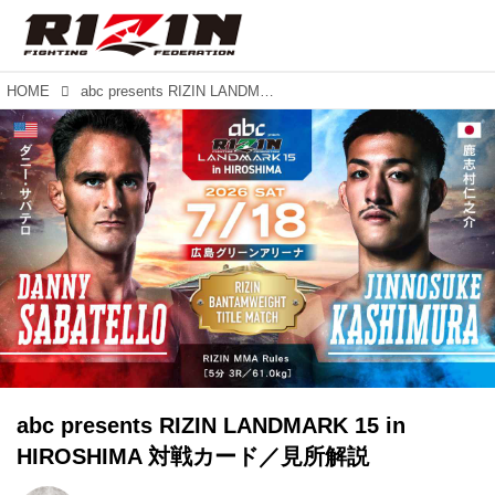
HOME
abc presents RIZIN LANDMARK 15 in HIROSHIMA 対戦カード／見所解説
abc presents RIZIN LANDMARK 15 in
HIROSHIMA 対戦カード／見所解説