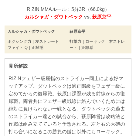
RIZIN MMAルール：5分3R（66.0kg）
カルシャガ・ダウトベック
vs.
萩原京平
カルシャガ・ダウトベック
萩原京平
ボクシング力｜左ストレート｜
打撃力｜ローキック｜右ストレ
ファイトIQ｜距離感
ート｜距離感
見所解説
RIZINフェザー級屈指のストライカー同士による好マ
ッチアップ。ダウトベックは適正階級をフェザー級に
定めてからの復帰戦。萩原は課題が残る前線からの復
帰戦。両者共にフェザー級戦線に絡んでいくためには
絶対に負けられない一戦となる。ダウトベックの過去
のストライカー達との試合から、萩原陣営は攻略法と
作戦は組み立てていると予想される。左と右の大砲の
打ち合いになるこの勝負の鍵は以外にもローキック。