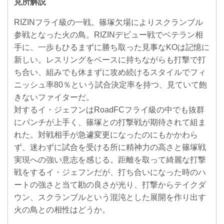
見所解説
RIZINフライ級の一戦。篠塚欠場によりスクランブル
参戦となった火の鳥。RIZINデビュー戦でベテラン相
手に、一歩もひるまずに勝ち取った見事なKOは記憶に
新しい。レスリングをベースに持ちながらも打撃で打
ち合い、組みでも休まずに攻め続けるスタイルでフィ
ニッシュ率80％という試合決定率を持つ、見ていて飽
きないファイターだ。
対するイ・ジェフンはRoadFCフライ級の中でも抜群
にパンチが上手く、篠塚との打撃戦が期待されて組ま
れた。対戦相手が急遽変更になったのにもかかわら
ず、迷わずに試合を受ける所に精神力の高さと篠塚戦
実現への強い意志を感じる。距離を取って綺麗な打撃
戦をするイ・ジェフンだが、打ち合いになった時のハ
ートの強さと当て勘の良さが光り、打撃からテイクダ
ウン、スクランブルという混沌とした展開を作り出す
火の鳥との相性はどうか。