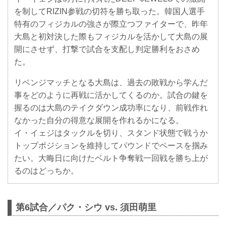
を制してRIZIN参戦の切符を勝ち取った。韓国人選手
特有のフィジカルの強さが際立つファイターで、昨年
大島と初対決した際もフィジカルを活かして大島の展
開にさせず、打撃で試合を支配し判定勝利をおさめ
た。
リベンジマッチとなる大島は、過去の敗戦から学んだ
事をどのように再戦に活かしてくるのか。試合の鍵を
握るのは大島のテイクダウン成功率になり、前戦作れ
なかった自分の得意な展開を作れるかになる。
イ・イェジはタックルを切り、スタンド状態で戦うか
トップポジションを維持してパウンドでペースを掴み
たい。大晦日に向けたベルト争奪戦一回戦を勝ち上が
るのはどっちか。
第6試合／パク・シウ vs. 須田萌里