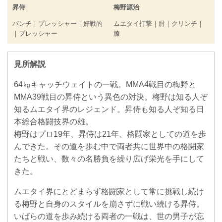
昇侍
梅野源治
パンチ｜プレッシャー｜好戦的
ムエタイ打撃｜肘｜クリンチ｜
｜プレッシャー
膝
見所解説
64㎏キャッチウェイトの一戦。MMA4戦目の梅野と
MMA39戦目の昇侍という異色の対決。梅野は知る人ぞ
知るムエタイ界のレジェンド。昇侍も知る人ぞ知る日
本総合格闘技界の雄。
梅野はプロ19年、昇侍は21年、格闘家としての道を歩
んできた。その道を歩む中で両者共に世界中の格闘家
たちと戦い、数々の名勝負を繰り広げ栄光を手にして
きた。
ムエタイ界にとどまらず格闘家として常に挑戦し続け
る梅野と自身のスタイルを崩さずに戦い続ける昇侍。
いばらの道を歩み続ける両者の一戦は、世の男子が忘