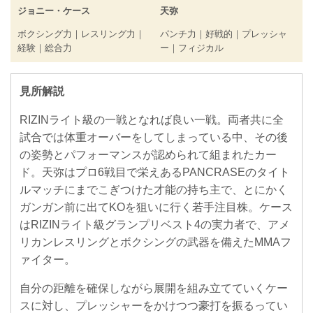
ジョニー・ケース
天弥
ボクシング力｜レスリング力｜
パンチ力｜好戦的｜プレッシャ
経験｜総合力
ー｜フィジカル
見所解説
RIZINライト級の一戦となれば良い一戦。両者共に全
試合では体重オーバーをしてしまっている中、その後
の姿勢とパフォーマンスが認められて組まれたカー
ド。天弥はプロ6戦目で栄えあるPANCRASEのタイト
ルマッチにまでこぎつけた才能の持ち主で、とにかく
ガンガン前に出てKOを狙いに行く若手注目株。ケース
はRIZINライト級グランプリベスト4の実力者で、アメ
リカンレスリングとボクシングの武器を備えたMMAフ
ァイター。
自分の距離を確保しながら展開を組み立てていくケー
スに対し、プレッシャーをかけつつ豪打を振るってい