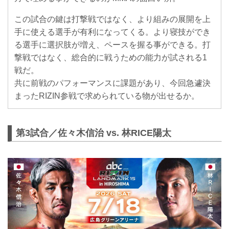
この試合の鍵は打撃戦ではなく、より組みの展開を上
手に使える選手が有利になってくる。より寝技ができ
る選手に選択肢が増え、ペースを握る事ができる。打
撃戦ではなく、総合的に戦うための能力が試される1
戦だ。
共に前戦のパフォーマンスに課題があり、今回急遽決
まったRIZIN参戦で求められている物が出せるか。
第3試合／佐々木信治 vs. 林RICE陽太