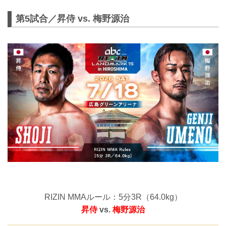
第5試合／昇侍 vs. 梅野源治
RIZIN MMAルール：5分3R（64.0kg）
昇侍
vs.
梅野源治