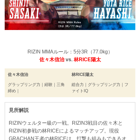
RIZIN MMAルール：5分3R（77.0kg）
佐々木信治
vs.
林RICE陽太
佐々木信治
林RICE陽太
グラップリング力｜経験｜三角
総合力｜グラップリング力｜フ
締め｜
ァイトIQ
見所解説
RIZINウェルター級の一戦。RIZIN3戦目の佐々木と
RIZIN初参戦の林RICEによるマッチアップ。現役
GRACHAN王者の林RICEは、打撃も組みもできるオ