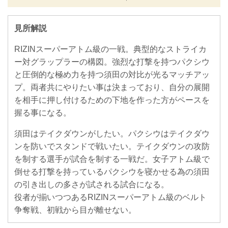
見所解説
RIZINスーパーアトム級の一戦。典型的なストライカ
ー対グラップラーの構図。強烈な打撃を持つパクシウ
と圧倒的な極め力を持つ須田の対比が光るマッチアッ
プ。両者共にやりたい事は決まっており、自分の展開
を相手に押し付けるための下地を作った方がペースを
握る事になる。
須田はテイクダウンがしたい。パクシウはテイクダウ
ンを防いでスタンドで戦いたい。テイクダウンの攻防
を制する選手が試合を制する一戦だ。女子アトム級で
倒せる打撃を持っているパクシウを寝かせる為の須田
の引き出しの多さが試される試合になる。
役者が揃いつつあるRIZINスーパーアトム級のベルト
争奪戦、初戦から目が離せない。