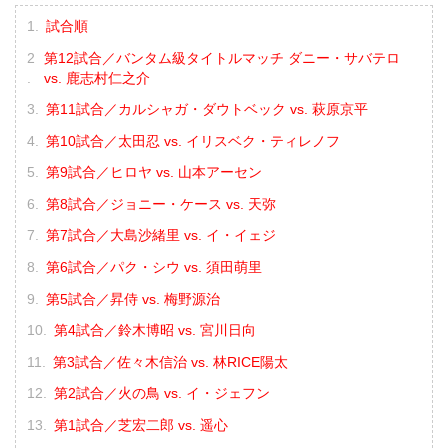
試合順
第12試合／バンタム級タイトルマッチ ダニー・サバテロ
vs. 鹿志村仁之介
第11試合／カルシャガ・ダウトベック vs. 萩原京平
第10試合／太田忍 vs. イリスベク・ティレノフ
第9試合／ヒロヤ vs. 山本アーセン
第8試合／ジョニー・ケース vs. 天弥
第7試合／大島沙緒里 vs. イ・イェジ
第6試合／パク・シウ vs. 須田萌里
第5試合／昇侍 vs. 梅野源治
第4試合／鈴木博昭 vs. 宮川日向
第3試合／佐々木信治 vs. 林RICE陽太
第2試合／火の鳥 vs. イ・ジェフン
第1試合／芝宏二郎 vs. 遥心