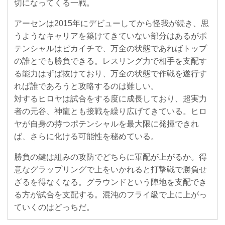
切になってくる一戦。
アーセンは2015年にデビューしてから怪我が続き、思
うようなキャリアを築けてきていない部分はあるがポ
テンシャルはピカイチで、万全の状態であればトップ
の誰とでも勝負できる。レスリング力で相手を支配す
る能力はずば抜けており、万全の状態で作戦を遂行す
れば誰であろうと攻略するのは難しい。
対するヒロヤは試合をする度に成長しており、超実力
者の元谷、神龍とも接戦を繰り広げてきている。ヒロ
ヤが自身の持つポテンシャルを最大限に発揮できれ
ば、さらに化ける可能性を秘めている。
勝負の鍵は組みの攻防でどちらに軍配が上がるか。得
意なグラップリングで上をいかれると打撃戦で勝負せ
ざるを得なくなる。グラウンドという陣地を支配でき
る方が試合を支配する。混沌のフライ級で上に上がっ
ていくのはどっちだ。