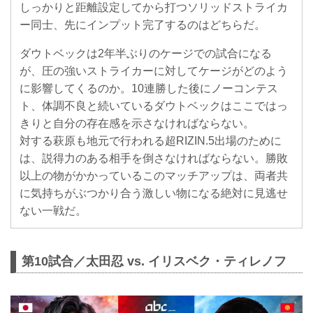
しっかりと距離設定してから打つソリッドストライカ
ー同士、先にインプット完了するのはどちらだ。
ダウトベックは2年半ぶりのケージでの試合になる
が、圧の強いストライカーに対してケージがどのよう
に影響してくるのか。10連勝した後にノーコンテス
ト、体調不良と続いているダウトベックはここではっ
きりと自分の存在感を示さなければならない。
対する萩原も地元で行われる超RIZIN.5出場のために
は、説得力のある相手を倒さなければならない。勝敗
以上の物がかかっているこのマッチアップは、両者共
に気持ちがぶつかり合う激しい物になる絶対に見逃せ
ない一戦だ。
第10試合／太田忍 vs. イリスベク・ティレノフ