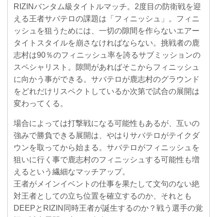
RIZINバンタム級タイトルマッチ。2度目の防衛戦を迎
える王者サバテロの課題は「フィニッシュ」。フィニ
ッシュを狙うためには、一切の隙間を作らないエアー
タイトスタイルを崩さなければならない。挑戦者の鹿
志村は90％のフィニッシュ率を誇るサブミッションの
スペシャリスト。隙間があればそこからフィニッシュ
に向かう事ができる。サバテロが鹿志村のグラウンド
をどれだけリスペクトしているか次第で試合の展開は
変わってくる。
場合によっては打撃戦になる可能性もあるが、互いの
強みで勝負できる展開は、やはりサバテロがテイクダ
ウンを取ってから始まる。サバテロがフィニッシュを
狙いに行く事で鹿志村のフィニッシュする可能性も増
えるという繊細なマッチアップ。
王者がメインイベントの仕事を果たして文句のない絶
対王者としての立ち位置を確立するのか、それとも
DEEPとRIZIN同時王者が誕生するのか？戦う選手の覚