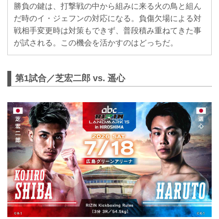
勝負の鍵は、打撃戦の中から組みに来る火の鳥と組ん
だ時のイ・ジェフンの対応になる。負傷欠場による対
戦相手変更時は対策もできず、普段積み重ねてきた事
が試される。この機会を活かすのはどっちだ。
第1試合／芝宏二郎 vs. 遥心