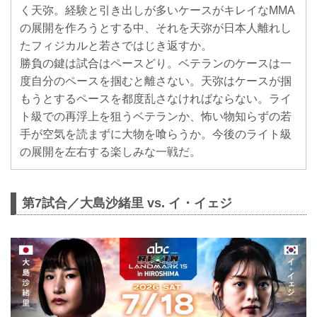
く天弥。経験と引き出しが多いケースがキレイなMMA
の展開を作ろうとする中、それを天弥が日本人離れし
たフィジカルと若さではじき返すか。
勝負の鍵は試合はペースどり。ベテランのケースは一
度自分のペースを掴むと離さない。天弥はケースが掴
もうとするペースを都度乱さなければならない。ライ
ト級での再浮上を狙うベテランか、怖い物知らずの若
手が空気を読まずに大物を喰らうか。今後のライト級
の展開を左右する楽しみな一戦だ。
第7試合／大島沙緒里 vs. イ・イェジ