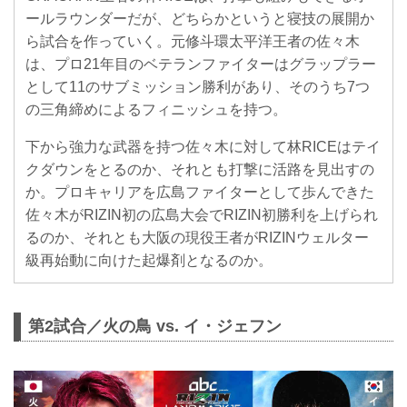
ールラウンダーだが、どちらかというと寝技の展開か
ら試合を作っていく。元修斗環太平洋王者の佐々木
は、プロ21年目のベテランファイターはグラップラー
として11のサブミッション勝利があり、そのうち7つ
の三角締めによるフィニッシュを持つ。
下から強力な武器を持つ佐々木に対して林RICEはテイ
クダウンをとるのか、それとも打撃に活路を見出すの
か。プロキャリアを広島ファイターとして歩んできた
佐々木がRIZIN初の広島大会でRIZIN初勝利を上げられ
るのか、それとも大阪の現役王者がRIZINウェルター
級再始動に向けた起爆剤となるのか。
第2試合／火の鳥 vs. イ・ジェフン