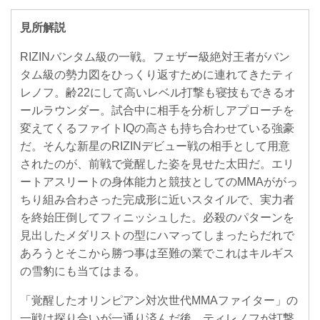
見所解説
RIZINバンタム級の一戦。フェザー級絶対王者がバン
タム級の勢力図をひっくり返すために連れてきたティ
レノフ。齢22にして高いレベル打撃も寝技もできるオ
ールラウンダー。試合中に相手を分析しアプローチを
変えてくるファイトIQの高さも持ち合わせている強豪
だ。そんな新星のRIZINデビュー戦の相手として用意
されたのが、前戦で覚醒した姿を見せた太田だ。エリ
ートアスリートの身体能力と競技としてのMMAががっ
ちり組み合わさった完成形に近いスタイルで、実力者
を終始圧倒してフィニッシュした。必殺のパターンを
見出したメダリストの型にハマってしまったらだれで
あろうとそこから勝つ事は至難の業でこれはキルギス
の雪豹にも当てはまる。
「覚醒したオリンピアン対次世代MMAファイター」の
一戦は探り合いが一通り済んだ後、ティレノフが打撃