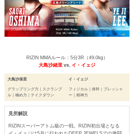
RIZIN MMAルール：5分3R（49.0kg）
大島沙緒里
vs.
イ・イェジ
大島沙保里
イ・イェジ
グラップリング力｜スクランブ
フィジカル｜体幹｜プレッシャ
ル｜極め力｜テイクダウン
ー｜精神力
見所解説
RIZINスーパーアトム級の一戦。RIZIN初出場となる
イ・イェジは5月に行われたDEEP JEWELSでの激闘