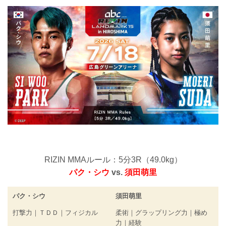
RIZIN MMAルール：5分3R（49.0kg）
パク・シウ
vs.
須田萌里
パク・シウ
須田萌里
打撃力｜ＴＤＤ｜フィジカル
柔術｜グラップリング力｜極め
力｜経験