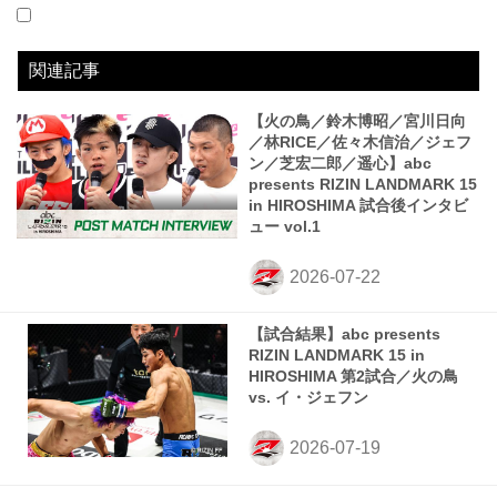
2026.07.18
RIZIN LANDMARK 15 in HIROSHIMA
LOSE
vs
火の鳥
3R 4分25秒 TKO（レフェリーストップ：グラウンドパンチ）
関連記事
【火の鳥／鈴木博昭／宮川日向
／林RICE／佐々木信治／ジェフ
ン／芝宏二郎／遥心】abc
presents RIZIN LANDMARK 15
in HIROSHIMA 試合後インタビ
ュー vol.1
【試合結果】abc presents
RIZIN LANDMARK 15 in
HIROSHIMA 第2試合／火の鳥
vs. イ・ジェフン