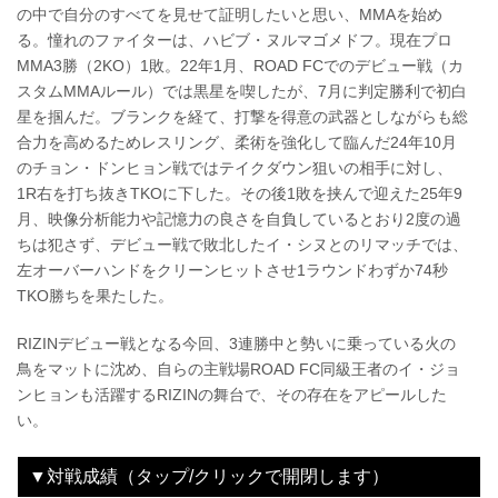
の中で自分のすべてを見せて証明したいと思い、MMAを始め
る。憧れのファイターは、ハビブ・ヌルマゴメドフ。現在プロ
MMA3勝（2KO）1敗。22年1月、ROAD FCでのデビュー戦（カ
スタムMMAルール）では黒星を喫したが、7月に判定勝利で初白
星を掴んだ。ブランクを経て、打撃を得意の武器としながらも総
合力を高めるためレスリング、柔術を強化して臨んだ24年10月
のチョン・ドンヒョン戦ではテイクダウン狙いの相手に対し、
1R右を打ち抜きTKOに下した。その後1敗を挟んで迎えた25年9
月、映像分析能力や記憶力の良さを自負しているとおり2度の過
ちは犯さず、デビュー戦で敗北したイ・シヌとのリマッチでは、
左オーバーハンドをクリーンヒットさせ1ラウンドわずか74秒
TKO勝ちを果たした。
RIZINデビュー戦となる今回、3連勝中と勢いに乗っている火の
鳥をマットに沈め、自らの主戦場ROAD FC同級王者のイ・ジョ
ンヒョンも活躍するRIZINの舞台で、その存在をアピールした
い。
▼対戦成績（タップ/クリックで開閉します）