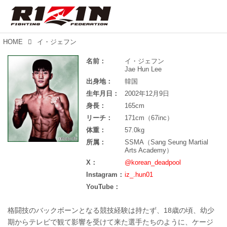
HOME
イ・ジェフン
名前：
イ・ジェフン
Jae Hun Lee
出身地：
韓国
生年月日：
2002年12月9日
身長：
165cm
リーチ：
171cm（67inc）
体重：
57.0kg
所属：
SSMA（Sang Seung Martial
Arts Academy）
X：
@korean_deadpool
Instagram：
iz_.hun01
YouTube：
格闘技のバックボーンとなる競技経験は持たず、18歳の頃、幼少
期からテレビで観て影響を受けて来た選手たちのように、ケージ