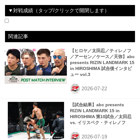
▼対戦成績（タップ/クリックで開閉します）
2026.07.18
RIZIN LANDMARK 15 in HIROSHIMA
LOSE
vs
太田忍
2R 3分4秒 TKO（レフェリーストップ：グラウンドパンチ）
関連記事
【ヒロヤ／太田忍／ティレノフ
／アーセン／ケース／天弥】abc
presents RIZIN LANDMARK 15
in HIROSHIMA 試合後インタビ
ュー vol.3
【試合結果】abc presents
RIZIN LANDMARK 15 in
HIROSHIMA 第10試合／太田忍
vs. イリスベク・ティレノフ