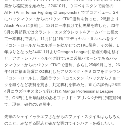
歳から格闘技を始めた。22年10月、ウズベキスタンで開催の
ATF（Amir Temur Fighting Championshi）でプロデビュー。2R
にバックマウントからのパウンドTKO勝利を飾った。2戦目より
Alash Pride に参戦し、12月に一本負けで初黒星を喫した。23年
5月の再起戦ではタラント・エスダウレットをアームバーに極め
て一本勝利で復活。11月には1Rにマディヤル・ヌルムハをサイ
ドコントロールからエルボーを効かせてのTKO勝利。その後、1
年ぶりとなった24年11月よりOctagon Leagueに活躍の場を移す
と、アクトレ・バトゥルベク戦で3Rに必勝パターンであるバッ
クマウントからのパウンドTKOで勝利。さらに25年9月には、26
年4月に福田龍彌にKO勝利したアジズベク・テミロフをグラウン
ドコントロールし、最終ラウンドにはスタンドバックからチョー
クを狙うなど攻勢を貫き、判定勝利を収めた。直近の試合は26年
4月にウズベキスタンで行われたMangu Professional League
で、ONEにも出場経験のあるファリド・アリババザデに判定勝利
で、現在、破竹の6連勝中。
先輩のシェイドゥラエフさながらのファイトスタイルはもちろん
のこと、みなぎる闘志と確かな実力でインパクトを残したい。