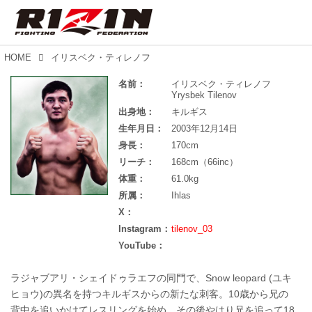
HOME
イリスベク・ティレノフ
名前：
イリスベク・ティレノフ
Yrysbek Tilenov
出身地：
キルギス
生年月日：
2003年12月14日
身長：
170cm
リーチ：
168cm（66inc）
体重：
61.0kg
所属：
Ihlas
X：
Instagram：
tilenov_03
YouTube：
ラジャブアリ・シェイドゥラエフの同門で、Snow leopard (ユキ
ヒョウ)の異名を持つキルギスからの新たな刺客。10歳から兄の
背中を追いかけてレスリングを始め、その後やはり兄を追って18