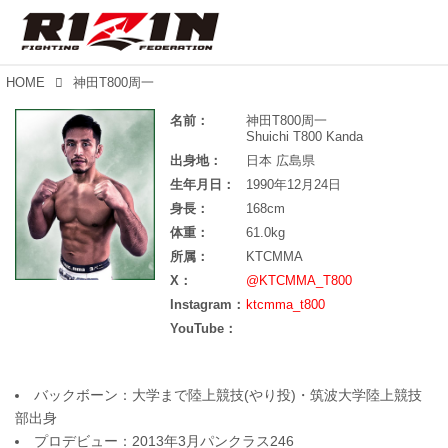
HOME
神田T800周一
名前：
神田T800周一
Shuichi T800 Kanda
出身地：
日本 広島県
生年月日：
1990年12月24日
身長：
168cm
体重：
61.0kg
所属：
KTCMMA
X：
@KTCMMA_T800
Instagram：
ktcmma_t800
YouTube：
バックボーン：大学まで陸上競技(やり投)・筑波大学陸上競技
部出身
プロデビュー：2013年3月パンクラス246