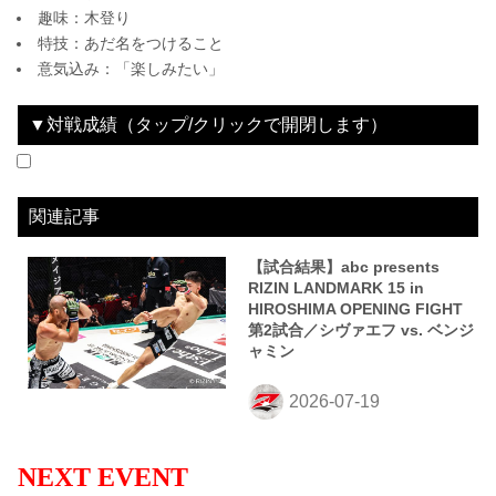
趣味：木登り
特技：あだ名をつけること
意気込み：「楽しみたい」
▼対戦成績（タップ/クリックで開閉します）
2026.07.18
RIZIN LANDMARK 15 in HIROSHIMA
LOSE
vs
シヴァエフ
2R 判定（1-2）
関連記事
【試合結果】abc presents
RIZIN LANDMARK 15 in
HIROSHIMA OPENING FIGHT
第2試合／シヴァエフ vs. ベンジ
ャミン
NEXT EVENT