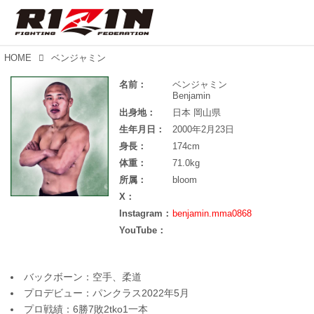
HOME
ベンジャミン
名前：
ベンジャミン
Benjamin
出身地：
日本 岡山県
生年月日：
2000年2月23日
身長：
174cm
体重：
71.0kg
所属：
bloom
X：
Instagram：
benjamin.mma0868
YouTube：
バックボーン：空手、柔道
プロデビュー：パンクラス2022年5月
プロ戦績：6勝7敗2tko1一本