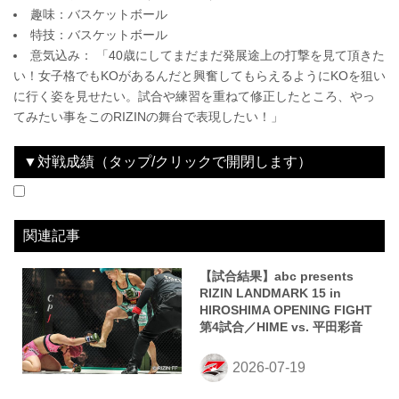
趣味：バスケットボール
特技：バスケットボール
意気込み： 「40歳にしてまだまだ発展途上の打撃を見て頂きた
い！女子格でもKOがあるんだと興奮してもらえるようにKOを狙い
に行く姿を見せたい。試合や練習を重ねて修正したところ、やっ
てみたい事をこのRIZINの舞台で表現したい！」
▼対戦成績（タップ/クリックで開閉します）
2026.07.18
RIZIN LANDMARK 15 in HIROSHIMA
WIN
vs
平田彩音
2R 判定（3-0）
関連記事
【試合結果】abc presents
RIZIN LANDMARK 15 in
HIROSHIMA OPENING FIGHT
第4試合／HIME vs. 平田彩音