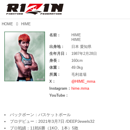
HOME
HIME
名前：
HIME
HIME
出身地：
日本 愛知県
生年月日：
1987年2月28日
身長：
160cm
体重：
49.0kg
所属：
毛利道場
X：
@HIME_mma
Instagram：
hime.mma
YouTube：
バックボーン：バスケットボール
プロデビュー：2021年3月7日 /DEEPJewels32
プロ戦績：11戦6勝（1KO、1本）5敗