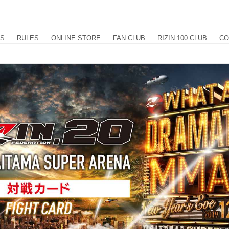
US
RULES
ONLINE STORE
FAN CLUB
RIZIN 100 CLUB
CO