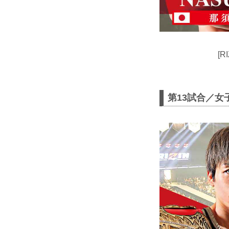
[R
第13試合／