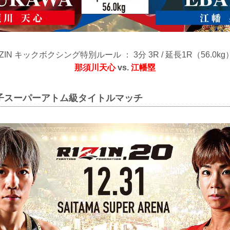
IZIN キックボクシング特別ルール ： 3分 3R / 延長1R（56.0k
那須川天心
vs.
江幡塁
女子スーパーアトム級タイトルマッチ