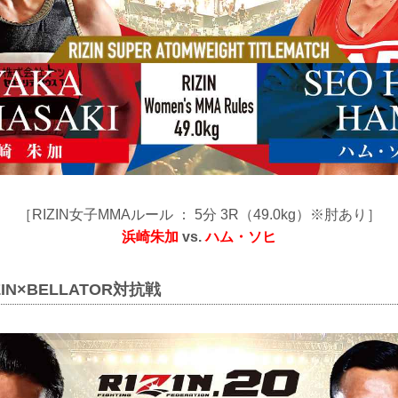
［RIZIN女子MMAルール ： 5分 3R（49.0kg）※肘あり］
浜崎朱加
vs.
ハム・ソヒ
IN×BELLATOR対抗戦