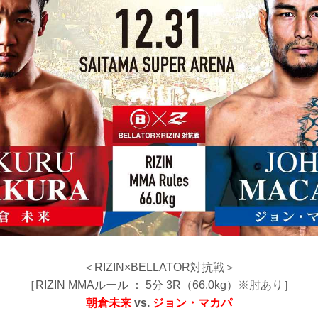
＜RIZIN×BELLATOR対抗戦＞
［RIZIN MMAルール ： 5分 3R（66.0kg）※肘あり］
朝倉未来
vs.
ジョン・マカパ