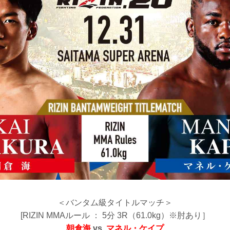
＜バンタム級タイトルマッチ＞
[RIZIN MMAルール ： 5分 3R（61.0kg）※肘あり］
朝倉海
vs.
マネル・ケイプ