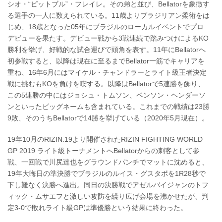
シオ・“ピットブル”・フレイレ。その弟と並び、Bellatorを象徴す
る選手の一人に数えられている。11歳よりブラジリアン柔術をは
じめ、18歳となった05年にブラジルのローカルイベントでプロ
デビューを果たす。デビュー戦から3戦連続で踏みつけによるKO
勝利を挙げ、好戦的な試合運びで頭角を表す。11年にBellatorへ
初参戦すると、以降は現在に至るまでBellator一筋でキャリアを
重ね、16年6月にはマイケル・チャンドラーとライト級王者決定
戦に挑むもKOを負けを喫する。以降はBellatorで5連勝を飾り、
この5連勝の中にはジョシュ・トムソン、ベンソン・ヘンダーソ
ンといったビッグネームも含まれている。これまでの戦績は23勝
9敗、そのうちBellatorで14勝を挙げている（2020年5月現在）。
19年10月のRIZIN.19より開催されたRIZIN FIGHTING WORLD
GP 2019 ライト級トーナメントへBellatorからの刺客として参
戦、一回戦で川尻達也をグラウンドパンチでマットに沈めると、
19年大晦日の準決勝でブラジルのルイス・グスタボを1R28秒で
下し難なく決勝へ進出。同日の決勝戦でアゼルバイジャンのトフ
ィック・ムサエフと激しい攻防を繰り広げ会場を沸かせたが、判
定3-0で敗れライト級GPは準優勝という結果に終わった。