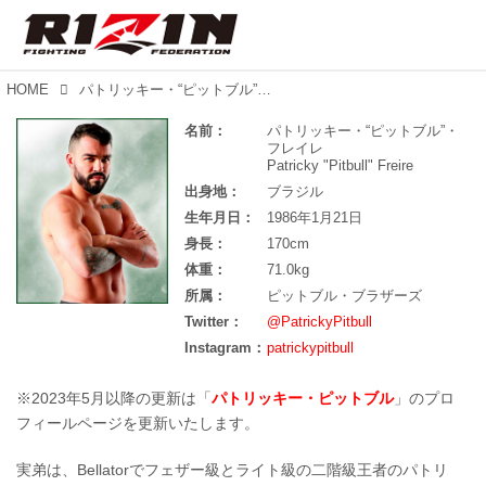
HOME
パトリッキー・“ピットブル”・フレイレ
名前：
パトリッキー・“ピットブル”・
フレイレ
Patricky "Pitbull" Freire
出身地：
ブラジル
生年月日：
1986年1月21日
身長：
170cm
体重：
71.0kg
所属：
ピットブル・ブラザーズ
Twitter：
Instagram：
patrickypitbull
※2023年5月以降の更新は「
パトリッキー・ピットブル
」のプロ
フィールページを更新いたします。
実弟は、Bellatorでフェザー級とライト級の二階級王者のパトリ