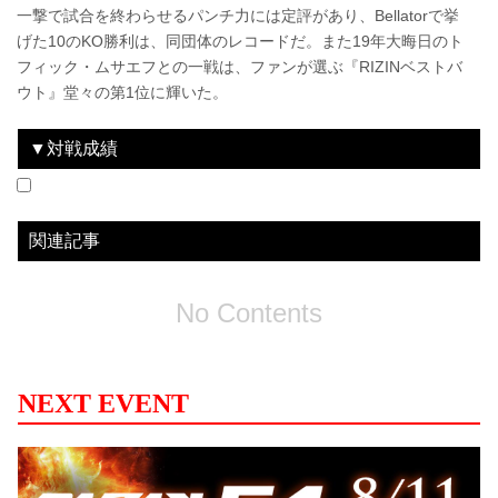
一撃で試合を終わらせるパンチ力には定評があり、Bellatorで挙
げた10のKO勝利は、同団体のレコードだ。また19年大晦日のト
フィック・ムサエフとの一戦は、ファンが選ぶ『RIZINベストバ
ウト』堂々の第1位に輝いた。
▼対戦成績
2019.10.12
RIZIN.19
WIN
2019.12.31
RIZIN.20
WIN
2019.12.31
RIZIN.20
LOSE
vs
vs
vs
川尻達也
ルイス・グスタボ
トフィック・ムサエフ
1R 1分10秒 TKO（レフェリーストップ：グラウンドパンチ）
1R 0分28秒 TKO（レフェリーストップ：グラウンドキック）
3R 判定（3-0）
関連記事
No Contents
NEXT EVENT